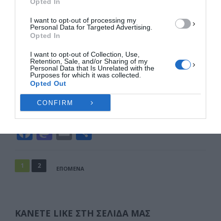
Opted In
Πολιτική Cookies
Πολιτική Απορρήτου
Επικοινωνία
I want to opt-out of processing my
Personal Data for Targeted Advertising.
Η Ελασσόνα “έπαιξε” σε ΚΕΔΕ και ΕΡΤ
Opted In
για το Μουσείο για την ιστορία και
τη μυθολογία του Ολύμπου, στο
I want to opt-out of Collection, Use,
Retention, Sale, and/or Sharing of my
ιστορικότερο κτίριο της πόλης
Personal Data that Is Unrelated with the
Purposes for which it was collected.
Η ανάρτηση της ΚΕΔΕ: Σε μουσείο για την ιστορία
Opted Out
και τη μυθολογία του Ολύμπου θα μετατραπεί το
CONFIRM
ιστορικό κτίριο του …
F
M
E
Μ
a
a
m
οι
c
st
ai
ρ
Σελιδοποίηση
1
2
ΕΠΌΜΕΝΑ
άρθρων
e
o
l
α
b
d
σ
o
o
τε
ΚΆΝΕΤΕ LIKE ΣΤΗ ΣΕΛΊΔΑ ΜΑΣ