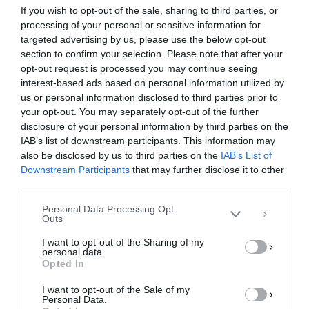
συνέδριο της ΚΕΔΕ στο Βόλο
If you wish to opt-out of the sale, sharing to third parties, or
Μανώλης: Προτεραιότητα μας αναβαθμισμένη
processing of your personal or sensitive information for
targeted advertising by us, please use the below opt-out
θεσμικά αυτοδιοίκηση για πιο ισχυρούς Δήμους
section to confirm your selection. Please note that after your
Στο Ετήσιο Τακτικό Συνέδριο της ΚΕΔΕ, που
opt-out request is processed you may continue seeing
διεξήχθη από 21 …
interest-based ads based on personal information utilized by
us or personal information disclosed to third parties prior to
F
M
E
Μ
your opt-out. You may separately opt-out of the further
Διαχείριση Συγκατάθεσης
disclosure of your personal information by third parties on the
a
a
m
οι
Για να παρέχουμε την καλύτερη εμπειρία, χρησιμοποιούμε τεχνολογίες όπως
IAB’s list of downstream participants. This information may
cookies για την αποθήκευση ή/και την πρόσβαση σε πληροφορίες συσκευών.
c
st
ai
ρ
Η συγκατάθεση για τις εν λόγω τεχνολογίες θα μας επιτρέψει να
also be disclosed by us to third parties on the
IAB’s List of
επεξεργαστούμε δεδομένα προσωπικού χαρακτήρα, όπως συμπεριφορά
Downstream Participants
that may further disclose it to other
e
o
l
α
περιήγησης ή μοναδικά αναγνωριστικά σε αυτόν τον ιστότοπο. Η μη
third parties.
συγκατάθεση ή η ανάκληση της συγκατάθεσης, μπορεί να επηρεάσει
b
d
σ
αρνητικά ορισμένες λειτουργίες και δυνατότητες.
Personal Data Processing Opt
o
o
τε
Outs
ΑΠΟΔΟΧΉ
o
n
ίτ
I want to opt-out of the Sharing of my
personal data.
k
ε
ΔΕΝ ΑΠΟΔΈΧΟΜΑΙ
Opted In
I want to opt-out of the Sale of my
ΠΡΟΒΟΛΉ ΠΡΟΤΙΜΉΣΕΩΝ
Personal Data.