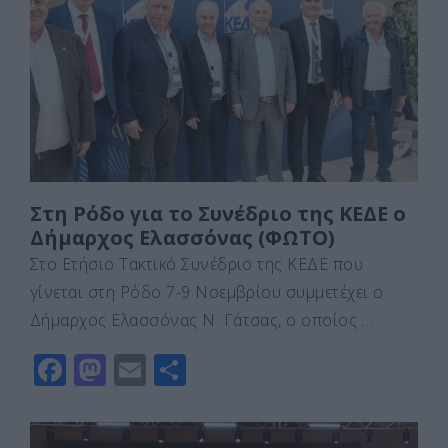
o
o
τε
o
n
ίτ
k
ε
Στη Ρόδο για το Συνέδριο της ΚΕΔΕ ο
Δήμαρχος Ελασσόνας (ΦΩΤΟ)
Στο Ετήσιο Τακτικό Συνέδριο της ΚΕΔΕ που
γίνεται στη Ρόδο 7-9 Νοεμβρίου συμμετέχει ο
Δήμαρχος Ελασσόνας Ν. Γάτσας, ο οποίος …
F
M
E
Μ
a
a
m
οι
c
st
ai
ρ