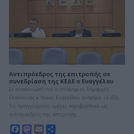
e
o
l
α
b
d
σ
o
o
τε
o
n
ίτ
k
ε
Αντιπρόεδρος της επιτροπής σε
συνεδρίαση της ΚΕΔΕ ο Ευαγγέλου
Σε ανακοίνωσή του ο υποψηφιος δήμαρχος
Ελασσονας κ. Νίκος Ευαγγέλου αναφέρει τα εξής:
Τις προηγούμενες ημέρες παραβρέθηκα ως
αντιπρόεδρος της επιτροπής …
F
M
E
Μ