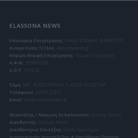
ELASSONA NEWS
Επωνυμία Επιχείρησης
: ΦΑΚΗΣ ΙΩΑΝΝΗΣ ΔΗΜΗΤΡΙΟΣ
Διακριτικός Τίτλος
: elassonanews.gr
Νόμιμη Μορφή Επιχείρησης
: Ατομική Επιχείρηση
Α.Φ.Μ
.: 059937628
Δ.Ο.Υ.
: ΛΑΡΙΣΑΣ
Έδρα
: ΜΕΓ. ΚΩΝΣΤΑΝΤΙΝΟΥ 1, 40200, ΕΛΑΣΣΟΝΑ
Τηλέφωνο
: 24930 22221
Email
: info@elassonanews.gr
Ιδιοκτήτης / Νόμιμος Εκπρόσωπος:
Ιωάννης Φακής
Διευθυντής:
Ιωάννης Φακής
Διευθύντρια Σύνταξης
: Ελένη Οικονόμου
Διαχειριστής Ιστοσελίδας & Υπεύθυνος Domain
: