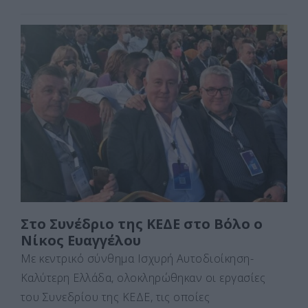
a
a
m
οι
c
st
ai
ρ
e
o
l
α
b
d
σ
o
o
τε
o
n
ίτ
k
ε
Στο Συνέδριο της ΚΕΔΕ στο Βόλο ο
Νίκος Ευαγγέλου
Με κεντρικό σύνθημα Ισχυρή Αυτοδιοίκηση-
Καλύτερη Ελλάδα, ολοκληρώθηκαν οι εργασίες
του Συνεδρίου της ΚΕΔΕ, τις οποίες