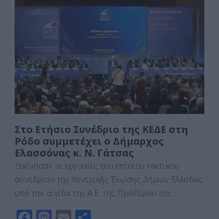
e
o
l
α
b
d
σ
o
o
τε
o
n
ίτ
k
ε
Στο Ετήσιο Συνέδριο της ΚΕΔΕ στη
Ρόδο συμμετέχει ο Δήμαρχος
Ελασσόνας κ. Ν. Γάτσας
Ξεκίνησαν οι εργασίες του ετήσιου τακτικού
συνεδρίου της Κεντρικής Ένωσης Δήμων Ελλάδας
υπό την αιγίδα της Α.Ε. της Προέδρου της …
F
M
E
Μ