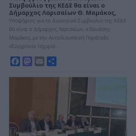
Συμβούλιο της ΚΕΔΕ θα είναι ο
Δήμαρχος Λαρισαίων Θ. Μαμάκος,
Υποψήφιος για το Διοικητικό Συμβούλιο της ΚΕΔΕ
θα είναι ο Δήμαρχος Λαρισαίων, κ.Θανάσης
Μαμάκος, με την Αυτοδιοικητική Παράταξη
«Σύγχρονοι Ισχυροί …
F
M
E
Μ
a
a
m
οι
c
st
ai
ρ
e
o
l
α
b
d
σ
o
o
τε
o
n
ίτ
k
ε