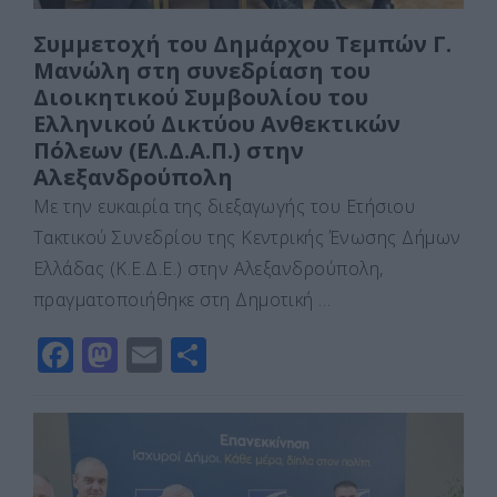
Συμμετοχή του Δημάρχου Τεμπών Γ.
Μανώλη στη συνεδρίαση του
Διοικητικού Συμβουλίου του
Ελληνικού Δικτύου Ανθεκτικών
Πόλεων (ΕΛ.Δ.Α.Π.) στην
Αλεξανδρούπολη
Με την ευκαιρία της διεξαγωγής του Ετήσιου
Τακτικού Συνεδρίου της Κεντρικής Ένωσης Δήμων
Ελλάδας (Κ.Ε.Δ.Ε.) στην Αλεξανδρούπολη,
πραγματοποιήθηκε στη Δημοτική …
F
M
E
Μ
a
a
m
οι
c
st
ai
ρ
e
o
l
α
b
d
σ