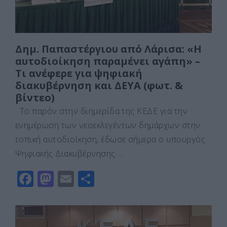
Δημ. Παπαστέργιου από Λάρισα: «Η
αυτοδιοίκηση παραμένει αγάπη» –
Τι ανέφερε για ψηφιακή
διακυβέρνηση και ΔΕΥΑ (φωτ. &
βίντεο)
Το παρόν στην διημερίδα της ΚΕΔΕ για την
ενημέρωση των νεοεκλεγέντων δημάρχων στην
τοπική αυτοδιοίκηση, έδωσε σήμερα ο υπουργός
Ψηφιακής Διακυβέρνησης …
F
M
E
Μ
a
a
m
οι
c
st
ai
ρ