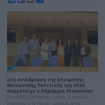
a
a
m
οι
c
st
ai
ρ
e
o
l
α
b
d
σ
o
o
τε
o
n
ίτ
k
ε
Στη συνεδρίαση της Επιτροπής
Κοινωνικής Πολιτικής της ΚΕΔΕ
συμμετείχε ο Δήμαρχος Ελασσόνας
Στην Αθήνα βρέθηκε προ ημερών ο Δήμαρχος
Ελασσόνας κ. Ν. Γάτσας, προκειμένου να