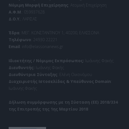
Νόμιμη Μορφή Επιχείρησης
: Ατομική Επιχείρηση
Α.Φ.Μ
.: 059937628
Δ.Ο.Υ.
: ΛΑΡΙΣΑΣ
Έδρα
: ΜΕΓ. ΚΩΝΣΤΑΝΤΙΝΟΥ 1, 40200, ΕΛΑΣΣΟΝΑ
Τηλέφωνο
: 24930 22221
Email
: info@elassonanews.gr
Ιδιοκτήτης / Νόμιμος Εκπρόσωπος:
Ιωάννης Φακής
Διευθυντής:
Ιωάννης Φακής
Διευθύντρια Σύνταξης
: Ελένη Οικονόμου
Διαχειριστής Ιστοσελίδας & Υπεύθυνος Domain
:
Ιωάννης Φακής
Δήλωση συμμόρφωσης με τη Σύσταση (ΕΕ) 2018/334
της Επιτροπής της 1ης Μαρτίου 2018