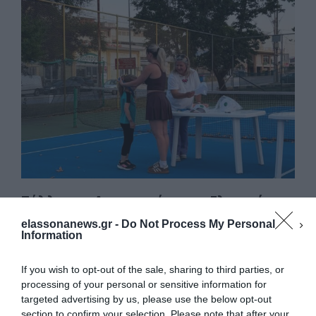
c
st
ai
ρ
e
o
l
α
b
d
σ
o
o
τε
o
n
ίτ
k
ε
Σύλλογος Αντισφαίρισης Ελασσόνας
– Γιορτή Λήξης Μαθημάτων 2025-2026
elassonanews.gr -
Do Not Process My Personal
Μέσα σε μια όμορφη, γιορτινή και γεμάτη
Information
χαμόγελα ατμόσφαιρα πραγματοποιήθηκε την
If you wish to opt-out of the sale, sharing to third parties, or
Παρασκευή 19 Ιουνίου 2026 η γιορτή λήξης των
processing of your personal or sensitive information for
μαθημάτων …
targeted advertising by us, please use the below opt-out
section to confirm your selection. Please note that after your