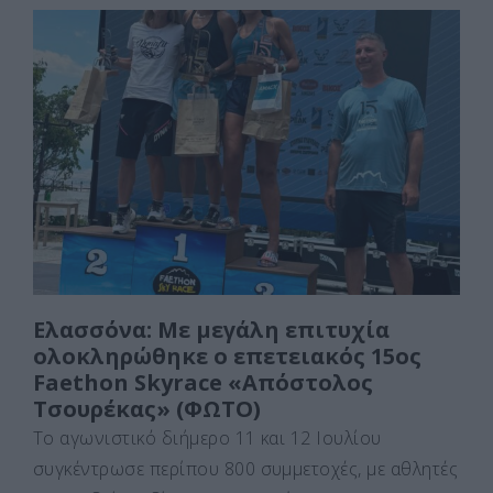
c
st
ai
ρ
e
o
l
α
b
d
σ
o
o
τε
o
n
ίτ
k
ε
Ελασσόνα: Με μεγάλη επιτυχία
ολοκληρώθηκε ο επετειακός 15ος
Faethon Skyrace «Απόστολος
Τσουρέκας» (ΦΩΤΟ)
Το αγωνιστικό διήμερο 11 και 12 Ιουλίου
συγκέντρωσε περίπου 800 συμμετοχές, με αθλητές