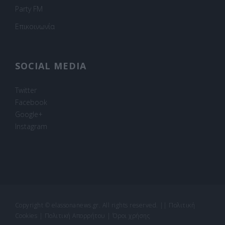
Party FM
Επικοινωνία
SOCIAL MEDIA
Twitter
Facebook
Google+
Instagram
Copyright © elassonanews.gr. All rights reserved.
||
Πολιτική
Cookies
|
Πολιτική Απορρήτου
|
Όροι χρήσης