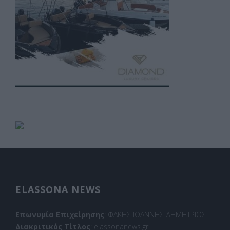
ELASSONA NEWS
Επωνυμία Επιχείρησης
: ΦΑΚΗΣ ΙΩΑΝΝΗΣ ΔΗΜΗΤΡΙΟΣ
Διακριτικός Τίτλος
: elassonanews.gr