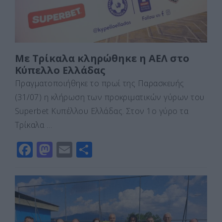
Με Τρίκαλα κληρώθηκε η ΑΕΛ στο
Κύπελλο Ελλάδας
Πραγματοποιήθηκε το πρωί της Παρασκευής
(31/07) η κλήρωση των προκριματικών γύρων του
Superbet Κυπέλλου Ελλάδας. Στον 1ο γύρο τα
Τρίκαλα …
F
M
E
Μ
a
a
m
οι
c
st
ai
ρ
e
o
l
α
b
d
σ