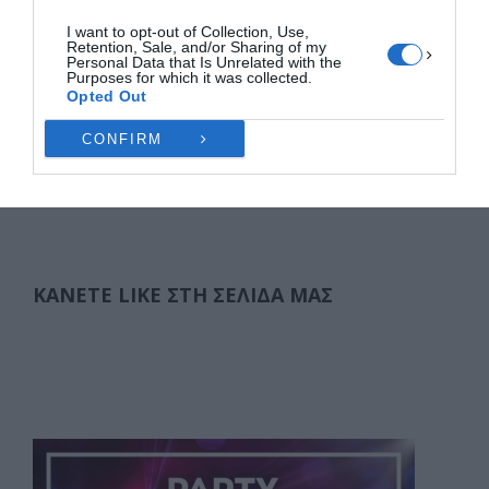
πρώην ποδοσφαιριστής της ΑΕΛ και νυν …
I want to opt-out of Collection, Use,
Retention, Sale, and/or Sharing of my
Personal Data that Is Unrelated with the
F
M
E
Μ
Purposes for which it was collected.
Opted Out
a
a
m
οι
c
st
ai
ρ
CONFIRM
Σελιδοποίηση
1
2
3
4
5
6
7
…
210
άρθρων
e
o
l
α
ΕΠΌΜΕΝΑ
b
d
σ
o
o
τε
o
n
ίτ
ΚΆΝΕΤΕ LIKE ΣΤΗ ΣΕΛΊΔΑ ΜΑΣ
k
ε