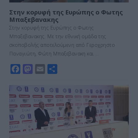
Στην κορυφή της Ευρώπης ο Φωτης
Μπαξεβανακης
Στην κορυφή της Ευρώπης ο Φωτης
Μπαξεβανακης. Με την εθνική ομάδα της
σκοποβολής αποτελούμενη από Γεροχρηστο
Παναγιώτη, Φώτη Μπαξεβανακη και …
F
M
E
Μ
a
a
m
οι
c
st
ai
ρ
e
o
l
α
b
d
σ
o
o
τε
o
n
ίτ
k
ε