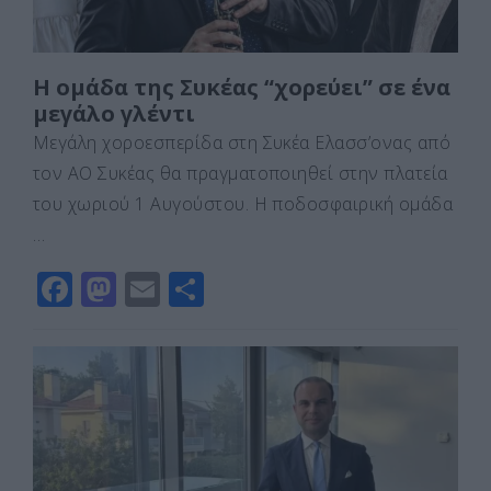
Η ομάδα της Συκέας “χορεύει” σε ένα
μεγάλο γλέντι
Μεγάλη χοροεσπερίδα στη Συκέα Ελασσ’ονας από
τον ΑΟ Συκέας θα πραγματοποιηθεί στην πλατεία
του χωριού 1 Αυγούστου. Η ποδοσφαιρική ομάδα
…
F
M
E
Μ
a
a
m
οι
c
st
ai
ρ
e
o
l
α
b
d
σ
o
o
τε