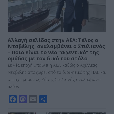
o
n
ίτ
k
ε
Αλλαγή σελίδας στην ΑΕΛ: Τέλος ο
Νταβέλης, αναλαμβάνει ο Στυλιανός
– Ποιο είναι το νέο “αφεντικό” της
ομάδας με τον δικό του στόλο
Σε νέα εποχή μπαίνει η ΑΕΛ, καθώς ο Αχιλλέας
Νταβέλης αποχωρεί από τα διοικητικά της ΠΑΕ και
ο επιχειρηματίας Ζήσης Στυλιανός αναλαμβάνει
πλέον …
F
M
E
Μ
a
a
m
οι