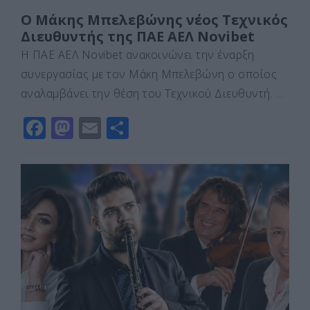
Ο Μάκης Μπελεβώνης νέος Τεχνικός
Διευθυντής της ΠΑΕ ΑΕΛ Novibet
Η ΠΑΕ ΑΕΛ Novibet ανακοινώνει την έναρξη
συνεργασίας με τον Μάκη Μπελεβώνη ο οποίος
αναλαμβάνει την θέση του Τεχνικού Διευθυντή. …
F
M
E
Μ
a
a
m
οι
c
st
ai
ρ
e
o
l
α
b
d
σ
o
o
τε
o
n
ίτ
k
ε