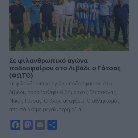
o
o
τε
o
n
ίτ
k
ε
Σε φιλανθρωπικό αγώνα
ποδοσφαίρου στο Λιβάδι ο Γάτσας
(ΦΩΤΟ)
Σε φιλανθρωπικό αγώνα ποδοσφαίρου στο
Λιβάδι, παραβρέθηκε ο δήμαρχος Ελασσόνας
Νίκος Γάτσας. Ο ίδιος αναφέρει: Ο αθλητισμός
αποκτά ακόμη μεγαλύτερη αξία …
F
M
E
Μ
a
a
m
οι