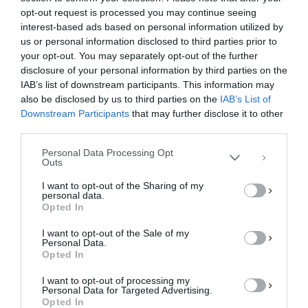
F
M
E
Μ
opt-out request is processed you may continue seeing
a
a
m
οι
interest-based ads based on personal information utilized by
us or personal information disclosed to third parties prior to
c
st
ai
ρ
your opt-out. You may separately opt-out of the further
Διαχείριση Συγκατάθεσης
disclosure of your personal information by third parties on the
e
o
l
α
Για να παρέχουμε την καλύτερη εμπειρία, χρησιμοποιούμε τεχνολογίες όπως
IAB’s list of downstream participants. This information may
cookies για την αποθήκευση ή/και την πρόσβαση σε πληροφορίες συσκευών.
b
d
σ
Η συγκατάθεση για τις εν λόγω τεχνολογίες θα μας επιτρέψει να
also be disclosed by us to third parties on the
IAB’s List of
επεξεργαστούμε δεδομένα προσωπικού χαρακτήρα, όπως συμπεριφορά
Downstream Participants
that may further disclose it to other
o
o
τε
περιήγησης ή μοναδικά αναγνωριστικά σε αυτόν τον ιστότοπο. Η μη
third parties.
συγκατάθεση ή η ανάκληση της συγκατάθεσης, μπορεί να επηρεάσει
o
n
ίτ
αρνητικά ορισμένες λειτουργίες και δυνατότητες.
Personal Data Processing Opt
k
ε
Outs
ΑΠΟΔΟΧΉ
I want to opt-out of the Sharing of my
personal data.
ΔΕΝ ΑΠΟΔΈΧΟΜΑΙ
Opted In
I want to opt-out of the Sale of my
ΠΡΟΒΟΛΉ ΠΡΟΤΙΜΉΣΕΩΝ
Personal Data.
Βίαιη επίθεση σε πρώην παίκτη της
Opted In
Πολιτική Cookies
Πολιτική Απορρήτου
Επικοινωνία
ΑΕΛ – Τον έστειλαν στα επείγοντα!
I want to opt-out of processing my
Σοκ έχει προκαλέσει στο σερβικό ποδόσφαιρο η
Personal Data for Targeted Advertising.
βίαιη επίθεση που δέχθηκε ο Μάρκο Γιοβάνοβιτς,
Opted In