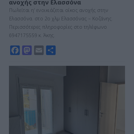
ανοχής στην Ελασσόνα
Πωλείται η’ ενοικιάζεται οίκος ανοχής στην
Ελασσόνα. στο 2ο χλμ Ελασσόνας – Κοζάνης.
Περισσότερες πληροφορίες στο τηλέφωνο
6947175559 κ. Άκης.
F
M
E
Μ
a
a
m
οι
c
st
ai
ρ
e
o
l
α
b
d
σ
o
o
τε
o
n
ίτ
k
ε