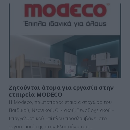
c
st
ai
ρ
e
o
l
α
b
d
σ
o
o
τε
o
n
ίτ
k
ε
Ζητούνται άτομα για εργασία στην
εταιρεία MODECO
Η Modeco, πρωτοπόρος εταιρία στοχώρο του
Παιδικού, Νεανικού, Οικιακού, Ξενοδοχειακού –
Επαγγελματικού Επίπλου προσλαμβάνει στο
εργοστάσιό της στην Ελασσόνα του …