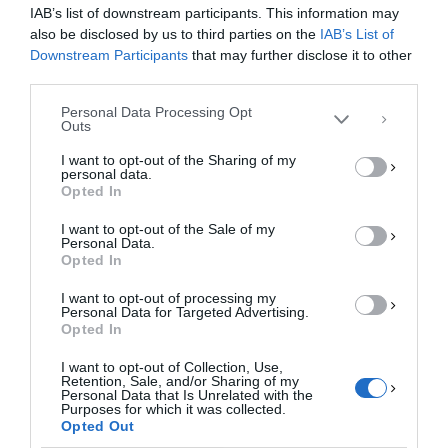
o
n
ίτ
IAB’s list of downstream participants. This information may
cookies για την αποθήκευση ή/και την πρόσβαση σε πληροφορίες συσκευών.
Η συγκατάθεση για τις εν λόγω τεχνολογίες θα μας επιτρέψει να
also be disclosed by us to third parties on the
IAB’s List of
k
ε
επεξεργαστούμε δεδομένα προσωπικού χαρακτήρα, όπως συμπεριφορά
Downstream Participants
that may further disclose it to other
περιήγησης ή μοναδικά αναγνωριστικά σε αυτόν τον ιστότοπο. Η μη
third parties.
συγκατάθεση ή η ανάκληση της συγκατάθεσης, μπορεί να επηρεάσει
αρνητικά ορισμένες λειτουργίες και δυνατότητες.
Personal Data Processing Opt
Outs
ΑΠΟΔΟΧΉ
I want to opt-out of the Sharing of my
Πωλείται επιχείρηση
personal data.
ΔΕΝ ΑΠΟΔΈΧΟΜΑΙ
Πωλείται επιχείρηση εστιασης με όλο τον
Opted In
εξοπλισμό στο κέντρο της Ελασσόνας.
I want to opt-out of the Sale of my
ΠΡΟΒΟΛΉ ΠΡΟΤΙΜΉΣΕΩΝ
Personal Data.
Τηλ.επικοινωνίας: 6947597195
Opted In
Πολιτική Cookies
Πολιτική Απορρήτου
Επικοινωνία
F
M
E
Μ
I want to opt-out of processing my
Personal Data for Targeted Advertising.
a
a
m
οι
Opted In
c
st
ai
ρ
Σελιδοποίηση
1
2
3
4
5
6
7
…
34
I want to opt-out of Collection, Use,
άρθρων
Retention, Sale, and/or Sharing of my
e
o
l
α
Personal Data that Is Unrelated with the
ΕΠΌΜΕΝΑ
Purposes for which it was collected.
b
d
σ
Opted Out