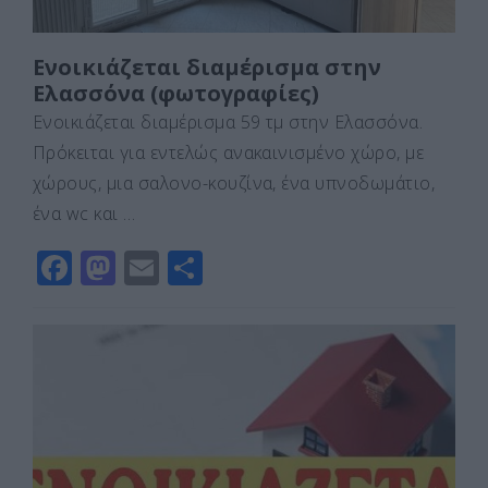
Ενοικιάζεται διαμέρισμα στην
Ελασσόνα (φωτογραφίες)
Ενοικιάζεται διαμέρισμα 59 τμ στην Ελασσόνα.
Πρόκειται για εντελώς ανακαινισμένο χώρο, με
χώρους, μια σαλονο-κουζίνα, ένα υπνοδωμάτιο,
ένα wc και …
F
M
E
Μ
a
a
m
οι
c
st
ai
ρ
e
o
l
α
b
d
σ
o
o
τε
o
n
ίτ