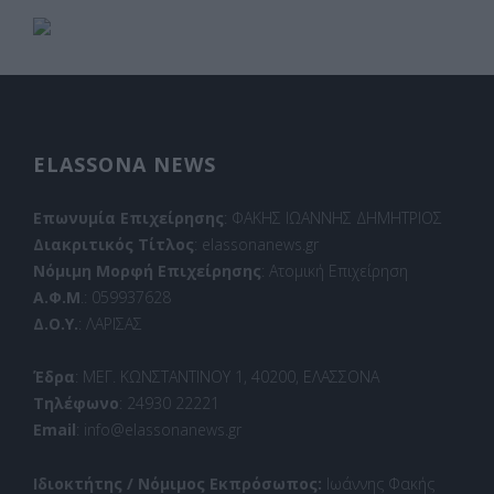
ELASSONA NEWS
Επωνυμία Επιχείρησης
: ΦΑΚΗΣ ΙΩΑΝΝΗΣ ΔΗΜΗΤΡΙΟΣ
Διακριτικός Τίτλος
: elassonanews.gr
Νόμιμη Μορφή Επιχείρησης
: Ατομική Επιχείρηση
Α.Φ.Μ
.: 059937628
Δ.Ο.Υ.
: ΛΑΡΙΣΑΣ
Έδρα
: ΜΕΓ. ΚΩΝΣΤΑΝΤΙΝΟΥ 1, 40200, ΕΛΑΣΣΟΝΑ
Τηλέφωνο
: 24930 22221
Email
: info@elassonanews.gr
Ιδιοκτήτης / Νόμιμος Εκπρόσωπος:
Ιωάννης Φακής