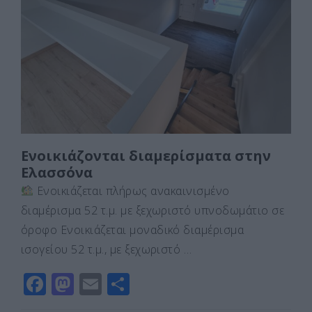
b
d
σ
o
o
τε
o
n
ίτ
k
ε
Ενοικιάζονται διαμερίσματα στην
Ελασσόνα
Ενοικιάζεται πλήρως ανακαινισμένο
διαμέρισμα 52 τ.μ. με ξεχωριστό υπνοδωμάτιο σε
όροφο Ενοικιάζεται μοναδικό διαμέρισμα
ισογείου 52 τ.μ., με ξεχωριστό …
F
M
E
Μ
a
a
m
οι