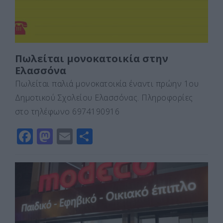
Πωλείται μονοκατοικία στην
Ελασσόνα
Πωλείται παλιά μονοκατοικία έναντι πρώην 1ου
Δημοτικού Σχολείου Ελασσόνας. Πληροφορίες
στο τηλέφωνο 6974190916
F
M
E
Μ
a
a
m
οι
c
st
ai
ρ
e
o
l
α
b
d
σ
o
o
τε