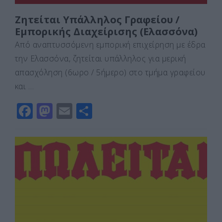
Ζητείται Υπάλληλος Γραφείου /
Εμπορικής Διαχείρισης (Ελασσόνα)
Από αναπτυσσόμενη εμπορική επιχείρηση με έδρα
την Ελασσόνα, ζητείται υπάλληλος για μερική
απασχόληση (6ωρο / 5ήμερο) στο τμήμα γραφείου
και …
F
M
E
Μ
a
a
m
οι
c
st
ai
ρ
e
o
l
α
b
d
σ
o
o
τε
o
n
ίτ
k
ε