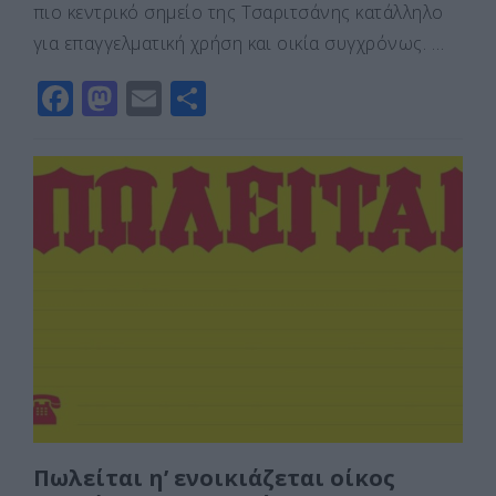
πιο κεντρικό σημείο της Τσαριτσάνης κατάλληλο
για επαγγελματική χρήση και οικία συγχρόνως. …
F
M
E
Μ
a
a
m
οι
c
st
ai
ρ
e
o
l
α
b
d
σ
o
o
τε
o
n
ίτ
k
ε
Πωλείται η’ ενοικιάζεται οίκος