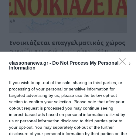
k
ε
Ενοικιάζεται επαγγελματικός χώρος
Ενοικιάζεται επαγγελματικός χώρος 280 τμ. στο
2ο χλμ. Ελασσόνας – Κοζάνης. Τηλέφωνο για
elassonanews.gr -
Do Not Process My Personal
πληροφορίες 6942628174.
Information
F
M
E
Μ
If you wish to opt-out of the sale, sharing to third parties, or
a
a
m
οι
processing of your personal or sensitive information for
targeted advertising by us, please use the below opt-out
c
st
ai
ρ
section to confirm your selection. Please note that after your
e
o
l
α
opt-out request is processed you may continue seeing
interest-based ads based on personal information utilized by
b
d
σ
us or personal information disclosed to third parties prior to
o
o
τε
your opt-out. You may separately opt-out of the further
Διαχείριση Συγκατάθεσης
disclosure of your personal information by third parties on the
Για να παρέχουμε την καλύτερη εμπειρία, χρησιμοποιούμε τεχνολογίες όπως