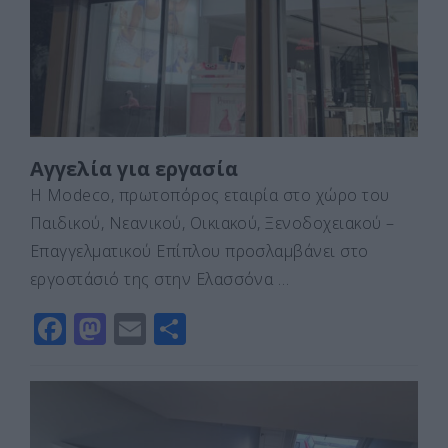
o
n
ίτ
k
ε
Αγγελία για εργασία
Η Modeco, πρωτοπόρος εταιρία στο χώρο του
Παιδικού, Νεανικού, Οικιακού, Ξενοδοχειακού –
Επαγγελματικού Επίπλου προσλαμβάνει στο
εργοστάσιό της στην Ελασσόνα …
F
M
E
Μ
a
a
m
οι
c
st
ai
ρ
e
o
l
α