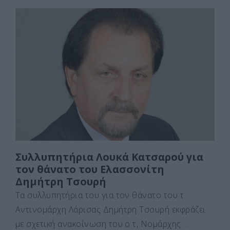
c
st
ai
ρ
e
o
l
α
b
d
σ
o
o
τε
o
n
ίτ
k
ε
Συλλυπητήρια Λουκά Κατσαρού για
τον θάνατο του Ελασσονίτη
Δημήτρη Τσουρή
Τα συλλυπητήρια του για τον θάνατο του τ.
Αντινομάρχη Λάρισας Δημήτρη Τσουρή εκφράζει
με σχετική ανακοίνωση του ο τ, Νομάρχης …