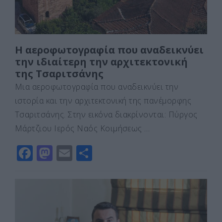
Η αεροφωτογραφία που αναδεικνύει
την ιδιαίτερη την αρχιτεκτονική
της Τσαριτσάνης
Μια αεροφωτογραφία που αναδεικνύει την
ιστορία και την αρχιτεκτονική της πανέμορφης
Τσαριτσάνης. Στην εικόνα διακρίνονται: Πύργος
Μάρτζιου Ιερός Ναός Κοιμήσεως …
F
M
E
Μ
a
a
m
οι
c
st
ai
ρ
e
o
l
α
b
d
σ