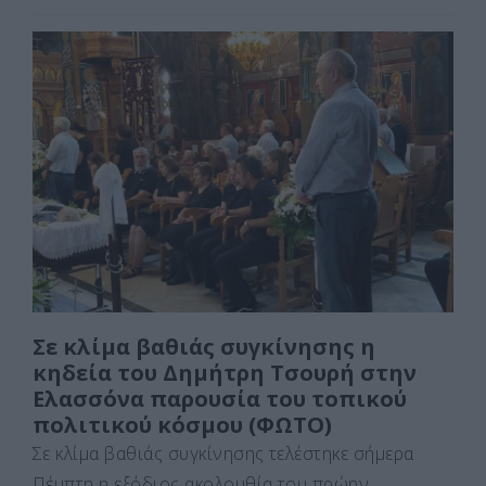
a
a
m
οι
c
st
ai
ρ
e
o
l
α
b
d
σ
o
o
τε
o
n
ίτ
k
ε
Σε κλίμα βαθιάς συγκίνησης η
κηδεία του Δημήτρη Τσουρή στην
Ελασσόνα παρουσία του τοπικού
πολιτικού κόσμου (ΦΩΤΟ)
Σε κλίμα βαθιάς συγκίνησης τελέστηκε σήμερα
Πέμπτη η εξόδιος ακολουθία του πρώην