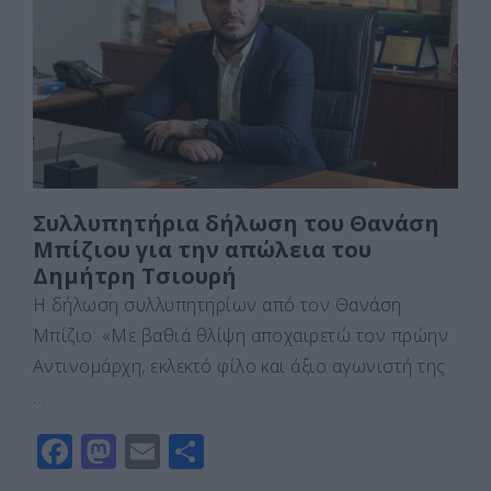
o
o
τε
o
n
ίτ
k
ε
Συλλυπητήρια δήλωση του Θανάση
Μπίζιου για την απώλεια του
Δημήτρη Τσιουρή
Η δήλωση συλλυπητηρίων από τον Θανάση
Μπίζιο: «Με βαθιά θλίψη αποχαιρετώ τον πρώην
Αντινομάρχη, εκλεκτό φίλο και άξιο αγωνιστή της
…
F
M
E
Μ
a
a
m
οι