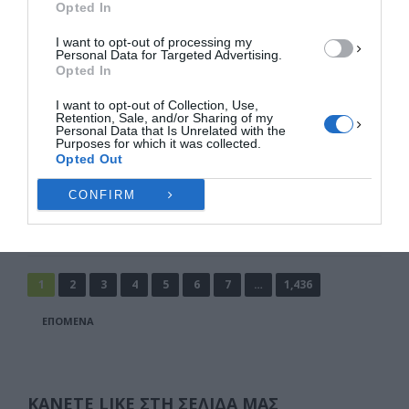
Opted In
Πολιτική Cookies
Πολιτική Απορρήτου
Επικοινωνία
I want to opt-out of processing my
Εργατικό Κέντρο Ελασσόνας:
Personal Data for Targeted Advertising.
Opted In
Τουρισμός για όλους – Άνοιξε η
πλατφόρμα
I want to opt-out of Collection, Use,
Retention, Sale, and/or Sharing of my
Άνοιξε σήμερα η πλατφόρμα στις 12:00 για το
Personal Data that Is Unrelated with the
Purposes for which it was collected.
πρόγραμμα «Τουρισμός για όλους 2026-2027» με
Opted Out
τους δικαιούχους να μπορούν να υποβάλλουν …
CONFIRM
F
M
E
Μ
a
a
m
οι
c
st
ai
ρ
Σελιδοποίηση
1
2
3
4
5
6
7
…
1,436
άρθρων
e
o
l
α
ΕΠΌΜΕΝΑ
b
d
σ
o
o
τε
o
n
ίτ
ΚΆΝΕΤΕ LIKE ΣΤΗ ΣΕΛΊΔΑ ΜΑΣ