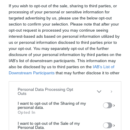
Ο Γενικός Γραμματέας της Κοινοβουλευτικής
If you wish to opt-out of the sale, sharing to third parties, or
Ομάδας της Νέας Δημοκρατίας, βουλευτής
processing of your personal or sensitive information for
Λαρίσης, κ. Μάξιμος Χαρακόπουλος,
targeted advertising by us, please use the below opt-out
section to confirm your selection. Please note that after your
πληροφορηθείς τον θάνατο του πρώην πολιτευτή
opt-out request is processed you may continue seeing
…
interest-based ads based on personal information utilized by
us or personal information disclosed to third parties prior to
F
M
E
Μ
your opt-out. You may separately opt-out of the further
Διαχείριση Συγκατάθεσης
a
a
m
οι
disclosure of your personal information by third parties on the
Για να παρέχουμε την καλύτερη εμπειρία, χρησιμοποιούμε τεχνολογίες όπως
IAB’s list of downstream participants. This information may
cookies για την αποθήκευση ή/και την πρόσβαση σε πληροφορίες συσκευών.
c
st
ai
ρ
Η συγκατάθεση για τις εν λόγω τεχνολογίες θα μας επιτρέψει να
also be disclosed by us to third parties on the
IAB’s List of
επεξεργαστούμε δεδομένα προσωπικού χαρακτήρα, όπως συμπεριφορά
e
o
l
α
Downstream Participants
that may further disclose it to other
περιήγησης ή μοναδικά αναγνωριστικά σε αυτόν τον ιστότοπο. Η μη
third parties.
συγκατάθεση ή η ανάκληση της συγκατάθεσης, μπορεί να επηρεάσει
b
d
σ
αρνητικά ορισμένες λειτουργίες και δυνατότητες.
Personal Data Processing Opt
o
o
τε
Outs
ΑΠΟΔΟΧΉ
o
n
ίτ
I want to opt-out of the Sharing of my
personal data.
k
ε
ΔΕΝ ΑΠΟΔΈΧΟΜΑΙ
Opted In
I want to opt-out of the Sale of my
ΠΡΟΒΟΛΉ ΠΡΟΤΙΜΉΣΕΩΝ
Personal Data.