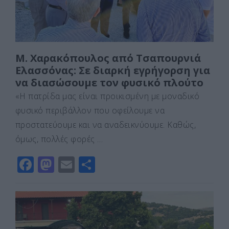
Μ. Χαρακόπουλος από Τσαπουρνιά
Ελασσόνας: Σε διαρκή εγρήγορση για
να διασώσουμε τον φυσικό πλούτο
«Η πατρίδα μας είναι προικισμένη με μοναδικό
φυσικό περιβάλλον που οφείλουμε να
προστατεύουμε και να αναδεικνύουμε. Καθώς,
όμως, πολλές φορές …
F
M
E
Μ
a
a
m
οι
c
st
ai
ρ
e
o
l
α