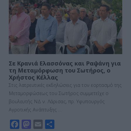
b
d
σ
o
o
τε
o
n
ίτ
k
ε
Σε Κρανιά Ελασσόνας και Ραψάνη για
τη Μεταμόρφωση του Σωτήρος, ο
Χρήστος Κέλλας
Στις λατρευτικές εκδηλώσεις για τον εορτασμό της
Μεταμορφώσεως του Σωτήρος συμμετείχε ο
βουλευτής ΝΔ ν. Λάρισας, πρ. Υφυπουργός
Αγροτικής Ανάπτυξης …
F
M
E
Μ