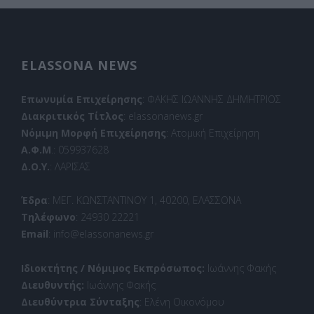
ELASSONA NEWS
Επωνυμία Επιχείρησης
: ΦΑΚΗΣ ΙΩΑΝΝΗΣ ΔΗΜΗΤΡΙΟΣ
Διακριτικός Τίτλος
: elassonanews.gr
Νόμιμη Μορφή Επιχείρησης
: Ατομική Επιχείρηση
Α.Φ.Μ
.: 059937628
Δ.Ο.Υ.
: ΛΑΡΙΣΑΣ
Έδρα
: ΜΕΓ. ΚΩΝΣΤΑΝΤΙΝΟΥ 1, 40200, ΕΛΑΣΣΟΝΑ
Τηλέφωνο
: 24930 22221
Email
: info@elassonanews.gr
Ιδιοκτήτης / Νόμιμος Εκπρόσωπος:
Ιωάννης Φακής
Διευθυντής:
Ιωάννης Φακής
Διευθύντρια Σύνταξης
: Ελένη Οικονόμου