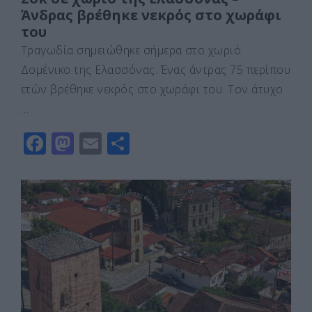
Άνδρας βρέθηκε νεκρός στο χωράφι
του
Τραγωδία σημειώθηκε σήμερα στο χωριό
Δομένικο της Ελασσόνας. Ένας άντρας 75 περίπου
ετών βρέθηκε νεκρός στο χωράφι του. Τον άτυχο
…
F
M
E
Μ
a
a
m
οι
c
st
ai
ρ
e
o
l
α
b
d
σ
o
o
τε
o
n
ίτ
k
ε