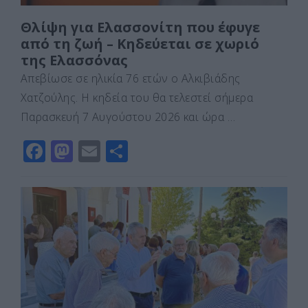
Θλίψη για Ελασσονίτη που έφυγε
από τη ζωή – Κηδεύεται σε χωριό
της Ελασσόνας
Απεβίωσε σε ηλικία 76 ετών ο Αλκιβιάδης
Χατζούλης. Η κηδεία του θα τελεστεί σήμερα
Παρασκευή 7 Αυγούστου 2026 και ώρα …
F
M
E
Μ
a
a
m
οι
c
st
ai
ρ
e
o
l
α
b
d
σ
o
o
τε
o
n
ίτ
k
ε