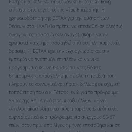
Επιτροπής καλή και δημιουργική θητεία και καλή
επιτυχία στις εργασίες της νέας Επιτροπής. Η
χρηματοδότηση της ΕΕΤΑΑ για την αύξηση των
θέσεων στα ΚΔΑΠ θα πρέπει να επεκταθεί σε όλες τις
οικογένειες που το έχουν ανάγκη, ακόμη και αν
χρειαστεί να χρηματοδοτηθεί από συμπληρωματικές
δράσεις. Η ΕΕΤΑΑ έχει την τεχνογνωσία και την
εμπειρία να αναπτύξει επιπλέον κοινωνικά
προγράμματα και να προσφέρει νέες θέσεις
δημιουργικής απασχόλησης σε όλα τα παιδιά που
πληρούν τα κοινωνικά κριτήρια», δήλωσε σε σχετική
τοποθέτησή του ο κ. Γάτσας, ενώ για το πρόγραμμα
55-67 της ΔΥΠΑ ανέφερε μεταξύ άλλων: «Είναι
εντελώς ακατανόητο το πώς μπορεί να διακόπτεται
αιφνιδιαστικά ένα πρόγραμμα για ανέργους 55-67
ετών, όταν πριν από λίγους μήνες επεκτάθηκε και σε