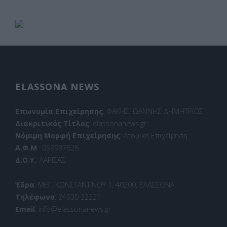
ELASSONA NEWS
Επωνυμία Επιχείρησης
: ΦΑΚΗΣ ΙΩΑΝΝΗΣ ΔΗΜΗΤΡΙΟΣ
Διακριτικός Τίτλος
: elassonanews.gr
Νόμιμη Μορφή Επιχείρησης
: Ατομική Επιχείρηση
Α.Φ.Μ
.: 059937628
Δ.Ο.Υ.
: ΛΑΡΙΣΑΣ
Έδρα
: ΜΕΓ. ΚΩΝΣΤΑΝΤΙΝΟΥ 1, 40200, ΕΛΑΣΣΟΝΑ
Τηλέφωνο
: 24930 22221
Email
: info@elassonanews.gr