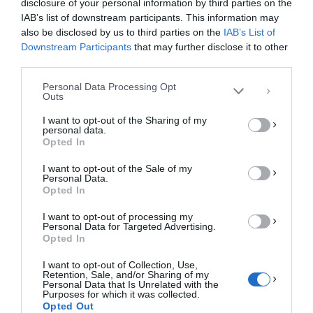
disclosure of your personal information by third parties on the
Για να παρέχουμε την καλύτερη εμπειρία, χρησιμοποιούμε τεχνολογίες όπως
IAB’s list of downstream participants. This information may
cookies για την αποθήκευση ή/και την πρόσβαση σε πληροφορίες συσκευών.
Η συγκατάθεση για τις εν λόγω τεχνολογίες θα μας επιτρέψει να
also be disclosed by us to third parties on the
IAB’s List of
επεξεργαστούμε δεδομένα προσωπικού χαρακτήρα, όπως συμπεριφορά
Downstream Participants
that may further disclose it to other
περιήγησης ή μοναδικά αναγνωριστικά σε αυτόν τον ιστότοπο. Η μη
third parties.
συγκατάθεση ή η ανάκληση της συγκατάθεσης, μπορεί να επηρεάσει
αρνητικά ορισμένες λειτουργίες και δυνατότητες.
Personal Data Processing Opt
Outs
ΑΠΟΔΟΧΉ
I want to opt-out of the Sharing of my
personal data.
ΔΕΝ ΑΠΟΔΈΧΟΜΑΙ
Opted In
I want to opt-out of the Sale of my
ΠΡΟΒΟΛΉ ΠΡΟΤΙΜΉΣΕΩΝ
Personal Data.
Opted In
Πολιτική Cookies
Πολιτική Απορρήτου
Επικοινωνία
I want to opt-out of processing my
Personal Data for Targeted Advertising.
Opted In
I want to opt-out of Collection, Use,
Retention, Sale, and/or Sharing of my
Personal Data that Is Unrelated with the
Purposes for which it was collected.
Opted Out