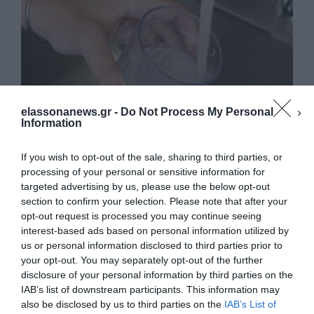
b
d
σ
o
o
τε
o
n
ίτ
k
ε
elassonanews.gr -
Do Not Process My Personal
Information
If you wish to opt-out of the sale, sharing to third parties, or
Ανακοίνωση της ΔΕΥΑΕΛ για τα
processing of your personal or sensitive information for
κρούσματα γαστρεντερικών
targeted advertising by us, please use the below opt-out
διαταραχών στην Κρανιά Ελασσόνας
section to confirm your selection. Please note that after your
Η υπηρεσία μας μετά τις αναφορές (Δευτέρα 29-4-
opt-out request is processed you may continue seeing
interest-based ads based on personal information utilized by
19) που είχε για έντονα κρούσματα
us or personal information disclosed to third parties prior to
γαστρεντερικών διαταραχών στην Κρανιά
your opt-out. You may separately opt-out of the further
Διαχείριση Συγκατάθεσης
Ελασσόνας, προχώρησε σε …
disclosure of your personal information by third parties on the
Για να παρέχουμε την καλύτερη εμπειρία, χρησιμοποιούμε τεχνολογίες όπως
IAB’s list of downstream participants. This information may
cookies για την αποθήκευση ή/και την πρόσβαση σε πληροφορίες συσκευών.
F
M
E
Μ
Η συγκατάθεση για τις εν λόγω τεχνολογίες θα μας επιτρέψει να
also be disclosed by us to third parties on the
IAB’s List of