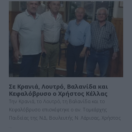
c
st
ai
ρ
e
o
l
α
b
d
σ
o
o
τε
o
n
ίτ
k
ε
Σε Κρανιά, Λουτρό, Βαλανίδα και
Κεφαλόβρυσο ο Χρήστος Κέλλας
Την Κρανιά, το Λουτρό, τη Βαλανίδα και το
Κεφαλόβρυσο επισκέφτηκε ο αν. Τομεάρχης
Παιδείας της ΝΔ, Βουλευτής Ν. Λάρισας, Χρήστος
…