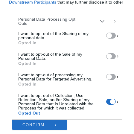
επεξεργαστούμε δεδομένα προσωπικού χαρακτήρα, όπως συμπεριφορά
Downstream Participants
that may further disclose it to other
a
a
m
οι
περιήγησης ή μοναδικά αναγνωριστικά σε αυτόν τον ιστότοπο. Η μη
third parties.
συγκατάθεση ή η ανάκληση της συγκατάθεσης, μπορεί να επηρεάσει
c
st
ai
ρ
αρνητικά ορισμένες λειτουργίες και δυνατότητες.
Personal Data Processing Opt
Εθελοντική αιμοδοσία στην Κρανιά
e
o
l
α
Outs
ΑΠΟΔΟΧΉ
Στην Δημοτική Κοινότητα Κρανέας του Δήμου
b
d
σ
I want to opt-out of the Sharing of my
personal data.
Ελασσόνας θα πραγματοποιηθεί εθελοντική
o
o
τε
ΔΕΝ ΑΠΟΔΈΧΟΜΑΙ
Opted In
αιμοδοσία την Μεγάλη Τετάρτη 4 ΑΠΡΙΛΙΟΥ 2018
o
n
ίτ
I want to opt-out of the Sale of my
και Ώρα 9.00π.μ. …
ΠΡΟΒΟΛΉ ΠΡΟΤΙΜΉΣΕΩΝ
Personal Data.
k
ε
Opted In
Πολιτική Cookies
Πολιτική Απορρήτου
Επικοινωνία
F
M
E
Μ
I want to opt-out of processing my
a
a
m
οι
Personal Data for Targeted Advertising.
Opted In
c
st
ai
ρ
Σελιδοποίηση
1
2
3
4
5
ΠΡΟΗΓΟΎΜΕΝΑ
ΕΠΌΜΕΝΑ
άρθρων
e
o
l
α
I want to opt-out of Collection, Use,
Retention, Sale, and/or Sharing of my
Personal Data that Is Unrelated with the
b
d
σ
Purposes for which it was collected.
Opted Out
o
o
τε
ΚΆΝΕΤΕ LIKE ΣΤΗ ΣΕΛΊΔΑ ΜΑΣ
o
n
ίτ
CONFIRM