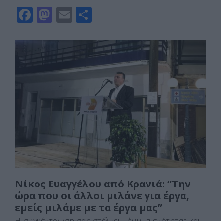
F
M
E
Μ
a
a
m
οι
c
st
ai
ρ
e
o
l
α
b
d
σ
o
o
τε
o
n
ίτ
k
ε
Νίκος Ευαγγέλου από Κρανιά: “Την
ώρα που οι άλλοι μιλάνε για έργα,
εμείς μιλάμε με τα έργα μας”
Η συγκέντρωση σας στέλνει μήνυμα ενότητας και