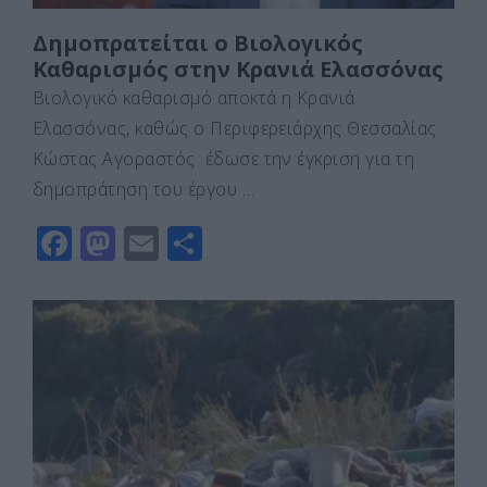
Δημοπρατείται ο Βιολογικός
Καθαρισμός στην Κρανιά Ελασσόνας
Βιολογικό καθαρισμό αποκτά η Κρανιά
Ελασσόνας, καθώς ο Περιφερειάρχης Θεσσαλίας
Κώστας Αγοραστός έδωσε την έγκριση για τη
δημοπράτηση του έργου …
F
M
E
Μ
a
a
m
οι
c
st
ai
ρ
e
o
l
α
b
d
σ
o
o
τε
o
n
ίτ
k
ε