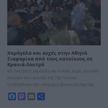
b
d
σ
o
o
τε
o
n
ίτ
k
ε
Χαμόγελα και ευχές στην Αθηνά
Σιαφαρίκα από τους κατοίκους σε
Κρανιά-Λουτρό
Με ένα ζεστό χαμόγελο και πολλές ευχές για καλή
επιτυχία στις εκλογές της 7ης Ιουλίου
υποδέχθηκαν την υποψήφια βουλευτή Λάρισας …
F
M
E
Μ
a
a
m
οι