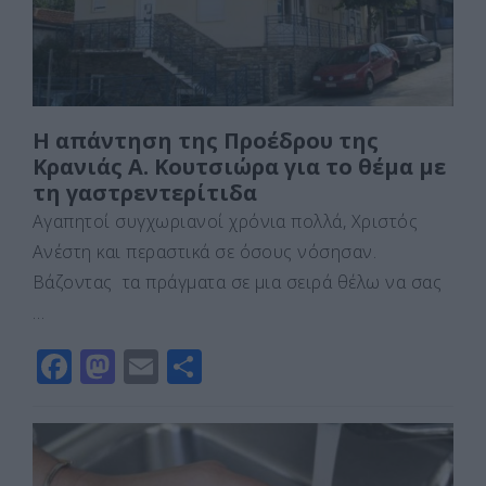
k
ε
Η απάντηση της Προέδρου της
Κρανιάς Α. Κουτσιώρα για το θέμα με
τη γαστρεντερίτιδα
Αγαπητοί συγχωριανοί χρόνια πολλά, Χριστός
Ανέστη και περαστικά σε όσους νόσησαν.
Βάζοντας τα πράγματα σε μια σειρά θέλω να σας
…
F
M
E
Μ
a
a
m
οι
c
st
ai
ρ
e
o
l
α