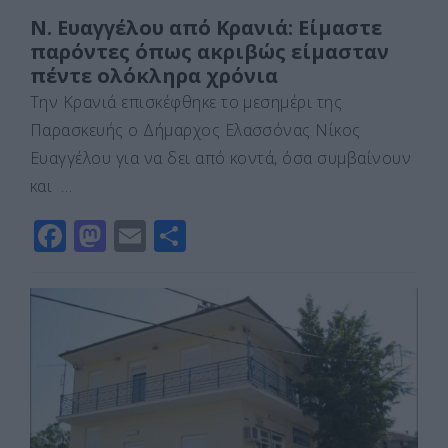
Ν. Ευαγγέλου από Κρανιά: Είμαστε
παρόντες όπως ακριβώς είμασταν
πέντε ολόκληρα χρόνια
Την Κρανιά επισκέφθηκε το μεσημέρι της
Παρασκευής ο Δήμαρχος Ελασσόνας Νίκος
Ευαγγέλου για να δει από κοντά, όσα συμβαίνουν
και …
F
M
E
Μ
a
a
m
οι
c
st
ai
ρ
e
o
l
α
b
d
σ
o
o
τε
o
n
ίτ