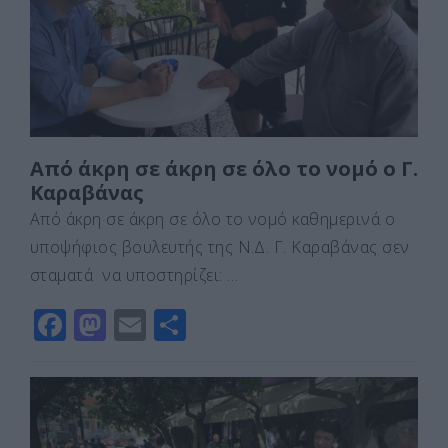
o
n
ίτ
k
ε
Από άκρη σε άκρη σε όλο το νομό ο Γ.
Καραβάνας
Από άκρη σε άκρη σε όλο το νομό καθημερινά ο
υποψήφιος βουλευτής της Ν.Δ. Γ. Καραβάνας σεν
σταματά να υποστηρίζει: …
F
M
E
Μ
a
a
m
οι
c
st
ai
ρ
e
o
l
α