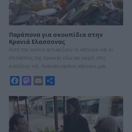
Παράπονα για σκουπίδια στην
Κρανιά Ελασσονας
Αυτή την εικόνα αντικρίζουν οι κάτοικοι και οι
επισκέπτες της Κρανιάς εδώ και καιρό, στις
εισόδους της. Αγανακτισμένοι κάτοικοι μας …
F
M
E
Μ
a
a
m
οι
c
st
ai
ρ
e
o
l
α
b
d
σ
o
o
τε