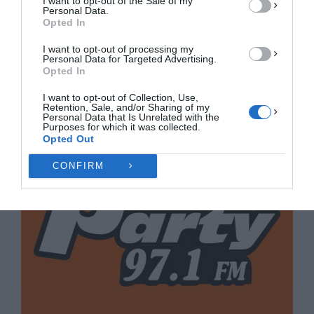
I want to opt-out of the Sale of my
ΠΡΟΒΟΛΉ ΠΡΟΤΙΜΉΣΕΩΝ
Personal Data.
Opted In
Πολιτική Cookies
Πολιτική Απορρήτου
Επικοινωνία
I want to opt-out of processing my
Personal Data for Targeted Advertising.
Opted In
I want to opt-out of Collection, Use,
Retention, Sale, and/or Sharing of my
Personal Data that Is Unrelated with the
Purposes for which it was collected.
Opted Out
CONFIRM