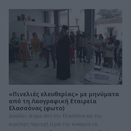
a
a
m
οι
c
st
ai
ρ
e
o
l
α
b
d
σ
o
o
τε
o
n
ίτ
k
ε
«Πινελιές ελευθερίας» με μηνύματα
από τη Λαογραφική Εταιρεία
Ελασσόνας (φωτο)
Δεκάδες άτομα από την Ελασσόνα και την
ευρύτερη περιοχή είχαν την ευκαιρία να