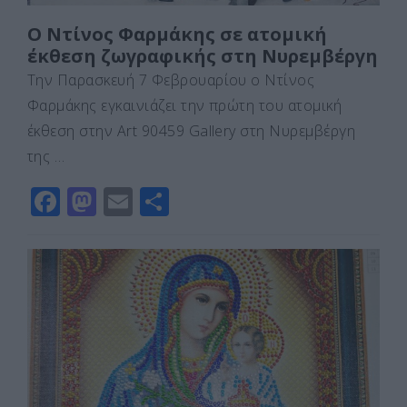
Ο Ντίνος Φαρμάκης σε ατομική
έκθεση ζωγραφικής στη Νυρεμβέργη
Την Παρασκευή 7 Φεβρουαρίου ο Ντίνος
Φαρμάκης εγκαινιάζει την πρώτη του ατομική
έκθεση στην Art 90459 Gallery στη Νυρεμβέργη
της …
F
M
E
Μ
a
a
m
οι
c
st
ai
ρ
e
o
l
α
b
d
σ
o
o
τε
o
n
ίτ
k
ε