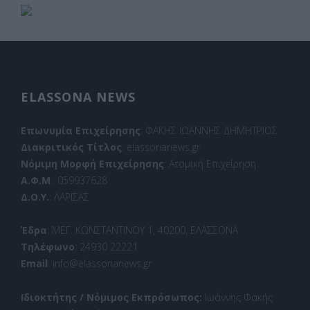
ELASSONA NEWS
Επωνυμία Επιχείρησης
: ΦΑΚΗΣ ΙΩΑΝΝΗΣ ΔΗΜΗΤΡΙΟΣ
Διακριτικός Τίτλος
: elassonanews.gr
Νόμιμη Μορφή Επιχείρησης
: Ατομική Επιχείρηση
Α.Φ.Μ
.: 059937628
Δ.Ο.Υ.
: ΛΑΡΙΣΑΣ
Έδρα
: ΜΕΓ. ΚΩΝΣΤΑΝΤΙΝΟΥ 1, 40200, ΕΛΑΣΣΟΝΑ
Τηλέφωνο
: 24930 22221
Email
: info@elassonanews.gr
Ιδιοκτήτης / Νόμιμος Εκπρόσωπος:
Ιωάννης Φακής