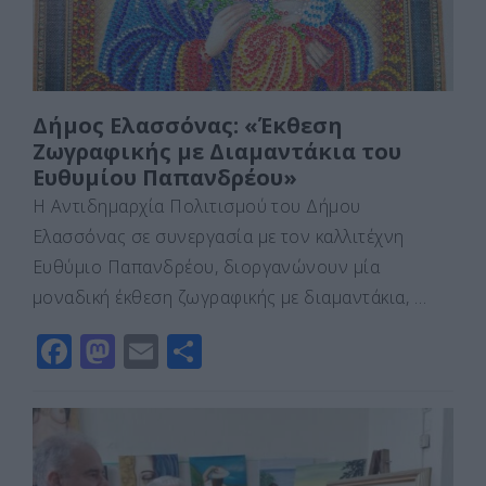
Δήμος Ελασσόνας: «Έκθεση
Ζωγραφικής με Διαμαντάκια του
Ευθυμίου Παπανδρέου»
Η Αντιδημαρχία Πολιτισμού του Δήμου
Ελασσόνας σε συνεργασία με τον καλλιτέχνη
Ευθύμιο Παπανδρέου, διοργανώνουν μία
μοναδική έκθεση ζωγραφικής με διαμαντάκια, …
F
M
E
Μ
a
a
m
οι
c
st
ai
ρ
e
o
l
α