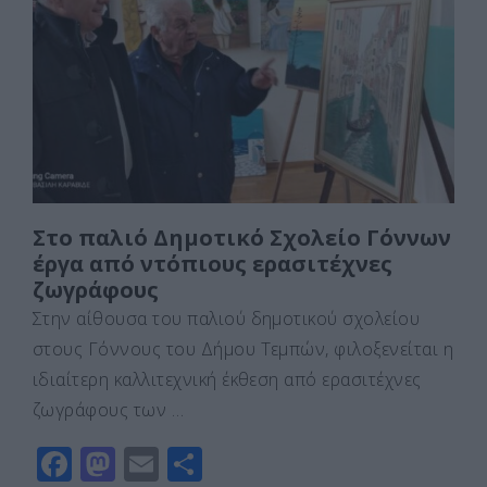
b
d
σ
o
o
τε
o
n
ίτ
k
ε
Στο παλιό Δημοτικό Σχολείο Γόννων
έργα από ντόπιους ερασιτέχνες
ζωγράφους
Στην αίθουσα του παλιού δημοτικού σχολείου
στους Γόννους του Δήμου Τεμπών, φιλοξενείται η
ιδιαίτερη καλλιτεχνική έκθεση από ερασιτέχνες
ζωγράφους των …
F
M
E
Μ