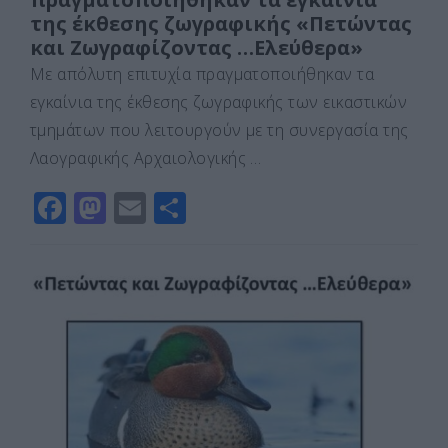
της έκθεσης ζωγραφικής «Πετώντας
και Ζωγραφίζοντας …Ελεύθερα»
Με απόλυτη επιτυχία πραγματοποιήθηκαν τα
εγκαίνια της έκθεσης ζωγραφικής των εικαστικών
τμημάτων που λειτουργούν με τη συνεργασία της
Λαογραφικής Αρχαιολογικής …
F
M
E
Μ
a
a
m
οι
c
st
ai
ρ
e
o
l
α
b
d
σ
o
o
τε
o
n
ίτ
k
ε