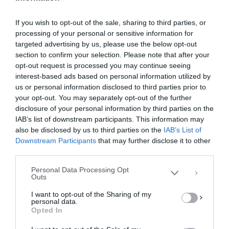
e
o
l
α
b
d
σ
ΚΆΝΕΤΕ LIKE ΣΤΗ ΣΕΛΊΔΑ ΜΑΣ
If you wish to opt-out of the sale, sharing to third parties, or
o
o
τε
processing of your personal or sensitive information for
targeted advertising by us, please use the below opt-out
o
n
ίτ
section to confirm your selection. Please note that after your
opt-out request is processed you may continue seeing
k
ε
interest-based ads based on personal information utilized by
us or personal information disclosed to third parties prior to
your opt-out. You may separately opt-out of the further
Διαχείριση Συγκατάθεσης
disclosure of your personal information by third parties on the
Για να παρέχουμε την καλύτερη εμπειρία, χρησιμοποιούμε τεχνολογίες όπως
IAB’s list of downstream participants. This information may
cookies για την αποθήκευση ή/και την πρόσβαση σε πληροφορίες συσκευών.
Η συγκατάθεση για τις εν λόγω τεχνολογίες θα μας επιτρέψει να
also be disclosed by us to third parties on the
IAB’s List of
επεξεργαστούμε δεδομένα προσωπικού χαρακτήρα, όπως συμπεριφορά
Downstream Participants
that may further disclose it to other
περιήγησης ή μοναδικά αναγνωριστικά σε αυτόν τον ιστότοπο. Η μη
third parties.
συγκατάθεση ή η ανάκληση της συγκατάθεσης, μπορεί να επηρεάσει
αρνητικά ορισμένες λειτουργίες και δυνατότητες.
Personal Data Processing Opt
Outs
ΑΠΟΔΟΧΉ
I want to opt-out of the Sharing of my
personal data.
ΔΕΝ ΑΠΟΔΈΧΟΜΑΙ
Opted In