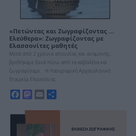
«Πετώντας και Ζωγραφίζοντας …
Ελεύθερα»: Ζωγραφίζοντας με
Ελασσονίτες μαθητές
Μετά από 2 χρόνια απουσίας και αναμονής,
βρεθήκαμε ξανά πίσω από τα καβαλέτα και
ζωγραφίσαμε… Η Λαογραφική Αρχαιολογική
Εταιρεία Ελασσόνας …
F
M
E
Μ
a
a
m
οι
c
st
ai
ρ
e
o
l
α
b
d
σ