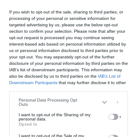
If you wish to opt-out of the sale, sharing to third parties, or
processing of your personal or sensitive information for
targeted advertising by us, please use the below opt-out
section to confirm your selection. Please note that after your
opt-out request is processed you may continue seeing
interest-based ads based on personal information utilized by
us or personal information disclosed to third parties prior to
your opt-out. You may separately opt-out of the further
Διαχείριση Συγκατάθεσης
disclosure of your personal information by third parties on the
Για να παρέχουμε την καλύτερη εμπειρία, χρησιμοποιούμε τεχνολογίες όπως
IAB’s list of downstream participants. This information may
cookies για την αποθήκευση ή/και την πρόσβαση σε πληροφορίες συσκευών.
Η συγκατάθεση για τις εν λόγω τεχνολογίες θα μας επιτρέψει να
also be disclosed by us to third parties on the
IAB’s List of
επεξεργαστούμε δεδομένα προσωπικού χαρακτήρα, όπως συμπεριφορά
Downstream Participants
that may further disclose it to other
περιήγησης ή μοναδικά αναγνωριστικά σε αυτόν τον ιστότοπο. Η μη
third parties.
συγκατάθεση ή η ανάκληση της συγκατάθεσης, μπορεί να επηρεάσει
αρνητικά ορισμένες λειτουργίες και δυνατότητες.
Personal Data Processing Opt
Outs
ΑΠΟΔΟΧΉ
I want to opt-out of the Sharing of my
personal data.
ΔΕΝ ΑΠΟΔΈΧΟΜΑΙ
Opted In
I want to opt-out of the Sale of my