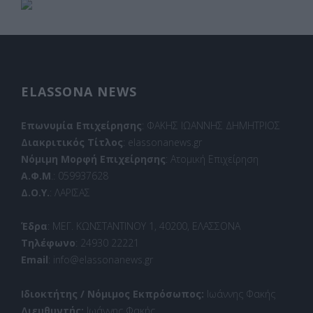
ELASSONA NEWS
Επωνυμία Επιχείρησης
: ΦΑΚΗΣ ΙΩΑΝΝΗΣ ΔΗΜΗΤΡΙΟΣ
Διακριτικός Τίτλος
: elassonanews.gr
Νόμιμη Μορφή Επιχείρησης
: Ατομική Επιχείρηση
Α.Φ.Μ
.: 059937628
Δ.Ο.Υ.
: ΛΑΡΙΣΑΣ
Έδρα
: ΜΕΓ. ΚΩΝΣΤΑΝΤΙΝΟΥ 1, 40200, ΕΛΑΣΣΟΝΑ
Τηλέφωνο
: 24930 22221
Email
: info@elassonanews.gr
Ιδιοκτήτης / Νόμιμος Εκπρόσωπος:
Ιωάννης Φακής
Διευθυντής:
Ιωάννης Φακής