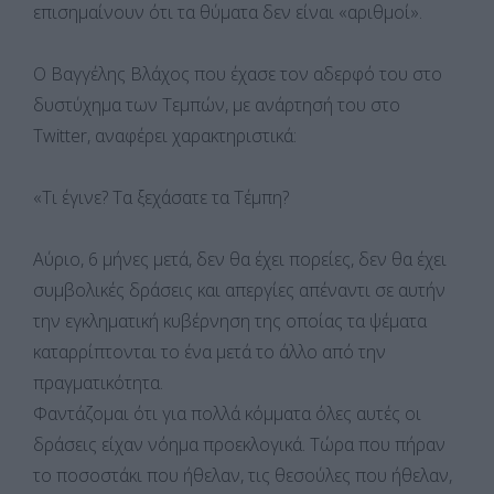
επισημαίνουν ότι τα θύματα δεν είναι «αριθμοί».
Ο Βαγγέλης Βλάχος που έχασε τον αδερφό του στο
δυστύχημα των Τεμπών, με ανάρτησή του στο
Twitter, αναφέρει χαρακτηριστικά:
«Τι έγινε? Τα ξεχάσατε τα Τέμπη?
Αύριο, 6 μήνες μετά, δεν θα έχει πορείες, δεν θα έχει
συμβολικές δράσεις και απεργίες απέναντι σε αυτήν
την εγκληματική κυβέρνηση της οποίας τα ψέματα
καταρρίπτονται το ένα μετά το άλλο από την
πραγματικότητα.
Φαντάζομαι ότι για πολλά κόμματα όλες αυτές οι
δράσεις είχαν νόημα προεκλογικά. Τώρα που πήραν
το ποσοστάκι που ήθελαν, τις θεσούλες που ήθελαν,