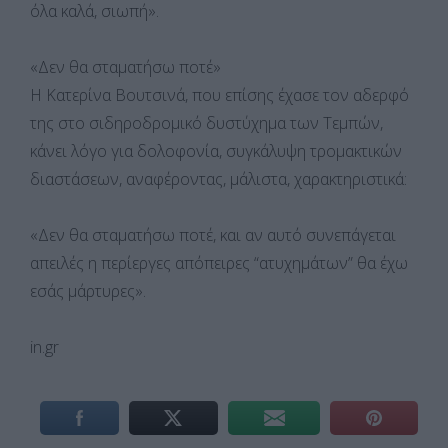
όλα καλά, σιωπή».
«Δεν θα σταματήσω ποτέ»
Η Κατερίνα Βουτσινά, που επίσης έχασε τον αδερφό
της στο σιδηροδρομικό δυστύχημα των Τεμπών,
κάνει λόγο για δολοφονία, συγκάλυψη τρομακτικών
διαστάσεων, αναφέροντας, μάλιστα, χαρακτηριστικά:
«Δεν θα σταματήσω ποτέ, και αν αυτό συνεπάγεται
απειλές η περίεργες απόπειρες “ατυχημάτων” θα έχω
εσάς μάρτυρες».
in.gr