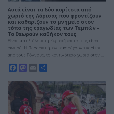
Αυτά είναι τα δύο κορίτσια από
χωριό της Λάρισας που φροντίζουν
και καθαρίζουν το μνημείο στον
τόπο της τραγωδίας των Τεμπών –
Το θεωρούν καθήκον τους
Είναι μια ηλιόλουστη Κυριακή και το φως είναι
σκληρό. Η Παρασκευή, ένα εικοσάχρονο κορίτσι
από τους Γόννους, το κοντινότερο χωριό στον …
F
M
E
Μ
a
a
m
οι
c
st
ai
ρ
e
o
l
α
b
d
σ
o
o
τε