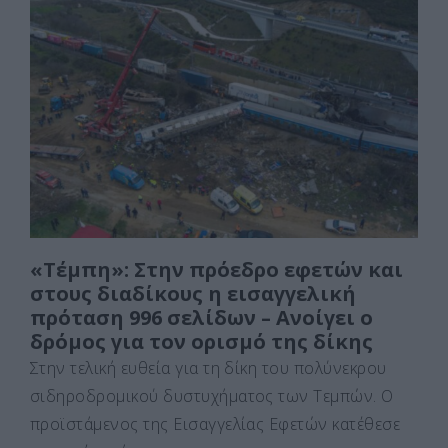
e
o
l
α
b
d
σ
o
o
τε
o
n
ίτ
k
ε
«Τέμπη»: Στην πρόεδρο εφετών και
στους διαδίκους η εισαγγελική
πρόταση 996 σελίδων – Aνοίγει ο
δρόμος για τον ορισμό της δίκης
Στην τελική ευθεία για τη δίκη του πολύνεκρου
σιδηροδρομικού δυστυχήματος των Τεμπών. Ο
προϊστάμενος της Εισαγγελίας Εφετών κατέθεσε