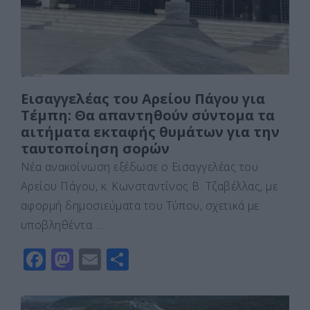
k
ε
Εισαγγελέας του Αρείου Πάγου για
Τέμπη: Θα απαντηθούν σύντομα τα
αιτήματα εκταφής θυμάτων για την
ταυτοποίηση σορών
Νέα ανακοίνωση εξέδωσε ο Εισαγγελέας του
Αρείου Πάγου, κ. Κωνσταντίνος Β. Τζαβέλλας, με
αφορμή δημοσιεύματα του Τύπου, σχετικά με
υποβληθέντα …
F
M
E
Μ
a
a
m
οι
c
st
ai
ρ