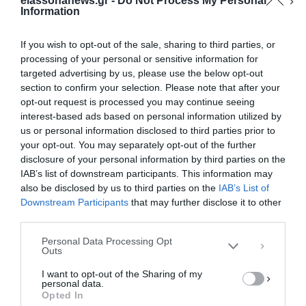
elassonanews.gr -
Do Not Process My Personal
Information
Καρυστιανού: Όχι δεν θα πολιτευτώ
– Αποπροσανατολιστικά όσα
λέγονται
If you wish to opt-out of the sale, sharing to third parties, or
processing of your personal or sensitive information for
Ξεκάθαρη απάντηση στις φήμες και τα
targeted advertising by us, please use the below opt-out
υπονοούμενα ότι θα ασχοληθεί με την πολιτική
section to confirm your selection. Please note that after your
opt-out request is processed you may continue seeing
έδωσε η Μαρία Καρυστιανού στην αποκαλυπτική
interest-based ads based on personal information utilized by
συνέντευξη που …
us or personal information disclosed to third parties prior to
your opt-out. You may separately opt-out of the further
Διαχείριση Συγκατάθεσης
F
M
E
Μ
disclosure of your personal information by third parties on the
Για να παρέχουμε την καλύτερη εμπειρία, χρησιμοποιούμε τεχνολογίες όπως
a
a
m
οι
IAB’s list of downstream participants. This information may
cookies για την αποθήκευση ή/και την πρόσβαση σε πληροφορίες συσκευών.
Η συγκατάθεση για τις εν λόγω τεχνολογίες θα μας επιτρέψει να
also be disclosed by us to third parties on the
IAB’s List of
c
st
ai
ρ
επεξεργαστούμε δεδομένα προσωπικού χαρακτήρα, όπως συμπεριφορά
Downstream Participants
that may further disclose it to other
περιήγησης ή μοναδικά αναγνωριστικά σε αυτόν τον ιστότοπο. Η μη
e
o
l
α
third parties.
συγκατάθεση ή η ανάκληση της συγκατάθεσης, μπορεί να επηρεάσει
b
d
σ
αρνητικά ορισμένες λειτουργίες και δυνατότητες.
Personal Data Processing Opt
Outs
o
o
τε
ΑΠΟΔΟΧΉ
I want to opt-out of the Sharing of my
o
n
ίτ
personal data.
ΔΕΝ ΑΠΟΔΈΧΟΜΑΙ
Opted In