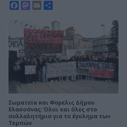
F
M
E
Μ
a
a
m
οι
c
st
ai
ρ
e
o
l
α
b
d
σ
o
o
τε
o
n
ίτ
k
ε
Σωματεία και Φορελις Δήμου
Ελασσόνας: Όλοι και όλες στο
συλλαλητήριο για το έγκλημα των
Τεμπών