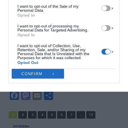
k
ε
I want to opt-out of the Sale of my
ΠΡΟΒΟΛΉ ΠΡΟΤΙΜΉΣΕΩΝ
Personal Data.
Opted In
Πολιτική Cookies
Πολιτική Απορρήτου
Επικοινωνία
I want to opt-out of processing my
Personal Data for Targeted Advertising.
ΕΛ.ΑΣ: Δεν υπάρχει πιθανότητα
Opted In
παραποίησης στα βίντεο από τα
I want to opt-out of Collection, Use,
Τέμπη
Retention, Sale, and/or Sharing of my
Personal Data that Is Unrelated with the
Σε μια ανακοίνωση – απάντηση σε όσους
Purposes for which it was collected.
Opted Out
αμφισβητούν την πραγματογνωμοσύνη της ΔΕΕ
για τα βίντεο των Τεμπών, προχώρησε η
CONFIRM
Διεύθυνση …
F
M
E
Μ
a
a
m
οι
c
st
ai
ρ
Σελιδοποίηση
1
2
3
4
5
6
7
…
13
άρθρων
e
o
l
α
ΕΠΌΜΕΝΑ