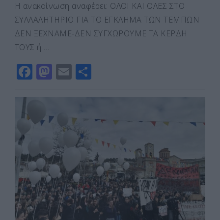
Η ανακοίνωση αναφέρει: ΟΛΟΙ ΚΑΙ ΟΛΕΣ ΣΤΟ
ΣΥΛΛΑΛΗΤΗΡΙΟ ΓΙΑ ΤΟ ΕΓΚΛΗΜΑ ΤΩΝ ΤΕΜΠΩΝ
ΔΕΝ ΞΕΧΝΑΜΕ-ΔΕΝ ΣΥΓΧΩΡΟΥΜΕ ΤΑ ΚΕΡΔΗ
ΤΟΥΣ ή …
F
M
E
Μ
a
a
m
οι
c
st
ai
ρ
e
o
l
α
b
d
σ
o
o
τε
o
n
ίτ
k
ε