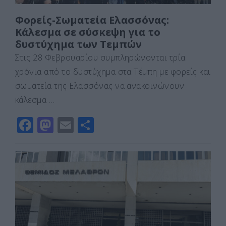
Φορείς-Σωματεία Ελασσόνας:
Κάλεσμα σε σύσκεψη για το
δυστύχημα των Τεμπών
Στις 28 Φεβρουαρίου συμπληρώνονται τρία
χρόνια από το δυστύχημα στα Τέμπη με φορείς και
σωματεία της Ελασσόνας να ανακοινώνουν
κάλεσμα …
F
M
E
Μ
a
a
m
οι
c
st
ai
ρ
e
o
l
α
b
d
σ
o
o
τε
o
n
ίτ