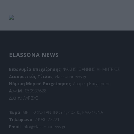
ELASSONA NEWS
Επωνυμία Επιχείρησης
: ΦΑΚΗΣ ΙΩΑΝΝΗΣ ΔΗΜΗΤΡΙΟΣ
Διακριτικός Τίτλος
: elassonanews.gr
Νόμιμη Μορφή Επιχείρησης
: Ατομική Επιχείρηση
Α.Φ.Μ
.: 059937628
Δ.Ο.Υ.
: ΛΑΡΙΣΑΣ
Έδρα
: ΜΕΓ. ΚΩΝΣΤΑΝΤΙΝΟΥ 1, 40200, ΕΛΑΣΣΟΝΑ
Τηλέφωνο
: 24930 22221
Email
: info@elassonanews.gr