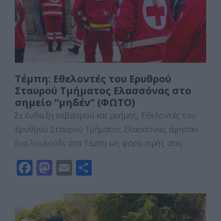
o
n
ίτ
k
ε
Τέμπη: Εθελοντές του Ερυθρού
Σταυρού Τμήματος Ελασσόνας στο
σημείο “μηδέν” (ΦΩΤΟ)
Σε ένδειξη σεβασμού και μνήμης, Εθελοντές του
Ερυθρού Σταυρού Τμήματος Ελασσόνας άφησαν
ένα λουλούδι στα Τέμπη ως φόρο τιμής στις …
F
M
E
Μ
a
a
m
οι
c
st
ai
ρ
e
o
l
α