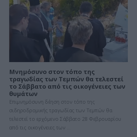
b
d
σ
o
o
τε
o
n
ίτ
k
ε
Μνημόσυνο στον τόπο της
τραγωδίας των Τεμπών θα τελεστεί
το Σάββατο από τις οικογένειες των
θυμάτων
Επιμνημόσυνη δέηση στον τόπο της
σιδηροδρομικής τραγωδίας των Τεμπών θα
τελεστεί το ερχόμενο Σάββατο 28 Φεβρουαρίου
από τις οικογένειες των …