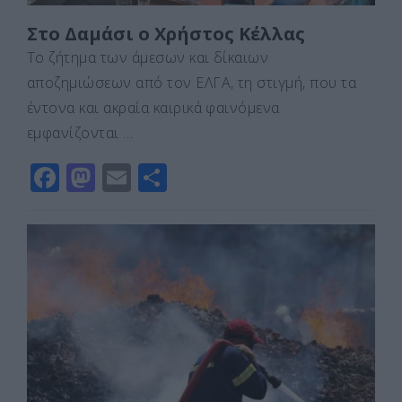
Στο Δαμάσι ο Χρήστος Κέλλας
Το ζήτημα των άμεσων και δίκαιων
αποζημιώσεων από τον ΕΛΓΑ, τη στιγμή, που τα
έντονα και ακραία καιρικά φαινόμενα
εμφανίζονται …
F
M
E
Μ
a
a
m
οι
c
st
ai
ρ
e
o
l
α
b
d
σ
o
o
τε
o
n
ίτ
k
ε