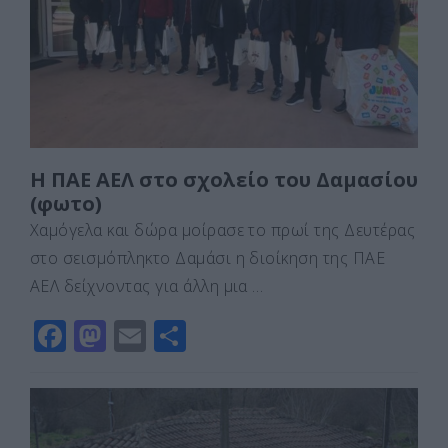
o
n
ίτ
k
ε
Η ΠΑΕ ΑΕΛ στο σχολείο του Δαμασίου
(φωτο)
Χαμόγελα και δώρα μοίρασε το πρωί της Δευτέρας
στο σεισμόπληκτο Δαμάσι η διοίκηση της ΠΑΕ
ΑΕΛ δείχνοντας για άλλη μια …
F
M
E
Μ
a
a
m
οι
c
st
ai
ρ
e
o
l
α