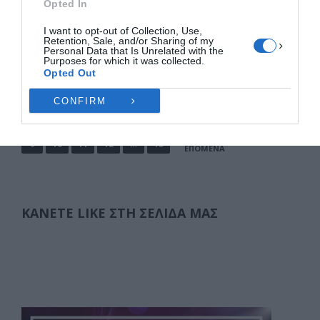
Opted In
των κατοίκων στο σεισμόπληκτο Δαμάσι εισήλθε
σε …
I want to opt-out of Collection, Use,
Retention, Sale, and/or Sharing of my
Personal Data that Is Unrelated with the
F
M
E
Μ
Purposes for which it was collected.
Opted Out
a
a
m
οι
CONFIRM
c
st
ai
ρ
Σελιδοποίηση
1
2
3
4
5
6
7
8
ΠΡΟΗΓΟΎΜΕΝΑ
άρθρων
e
o
l
α
9
10
11
12
…
15
b
d
σ
ΕΠΌΜΕΝΑ
o
o
τε
o
n
ίτ
ΚΆΝΕΤΕ LIKE ΣΤΗ ΣΕΛΊΔΑ ΜΑΣ
k
ε