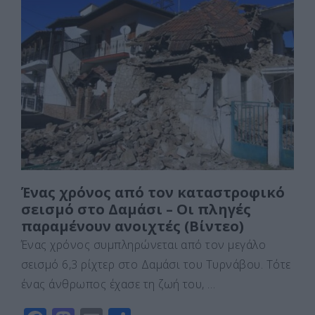
e
o
l
α
b
d
σ
o
o
τε
o
n
ίτ
k
ε
Ένας χρόνος από τον καταστροφικό
σεισμό στο Δαμάσι – Οι πληγές
παραμένουν ανοιχτές (Bίντεο)
Ένας χρόνος συμπληρώνεται από τον μεγάλο
σεισμό 6,3 ρίχτερ στο Δαμάσι του Τυρνάβου. Τότε
ένας άνθρωπος έχασε τη ζωή του, …