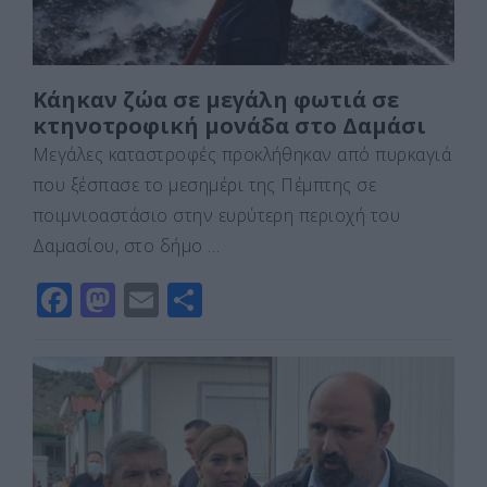
Κάηκαν ζώα σε μεγάλη φωτιά σε
κτηνοτροφική μονάδα στο Δαμάσι
Μεγάλες καταστροφές προκλήθηκαν από πυρκαγιά
που ξέσπασε το μεσημέρι της Πέμπτης σε
ποιμνιοαστάσιο στην ευρύτερη περιοχή του
Δαμασίου, στο δήμο …
F
M
E
Μ
a
a
m
οι
c
st
ai
ρ
e
o
l
α
b
d
σ
o
o
τε