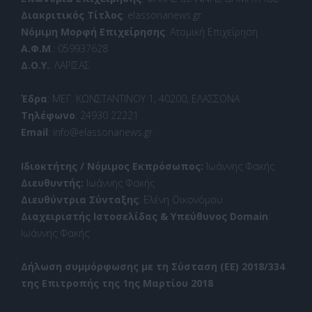
Διακριτικός Τίτλος
: elassonanews.gr
Νόμιμη Μορφή Επιχείρησης
: Ατομική Επιχείρηση
Α.Φ.Μ
.: 059937628
Δ.Ο.Υ.
: ΛΑΡΙΣΑΣ
Έδρα
: ΜΕΓ. ΚΩΝΣΤΑΝΤΙΝΟΥ 1, 40200, ΕΛΑΣΣΟΝΑ
Τηλέφωνο
: 24930 22221
Email
: info@elassonanews.gr
Ιδιοκτήτης / Νόμιμος Εκπρόσωπος:
Ιωάννης Φακής
Διευθυντής:
Ιωάννης Φακής
Διευθύντρια Σύνταξης
: Ελένη Οικονόμου
Διαχειριστής Ιστοσελίδας & Υπεύθυνος Domain
:
Ιωάννης Φακής
Δήλωση συμμόρφωσης με τη Σύσταση (ΕΕ) 2018/334
της Επιτροπής της 1ης Μαρτίου 2018