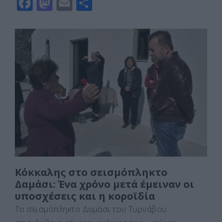
F
M
E
Μ
a
a
m
οι
c
st
ai
ρ
e
o
l
α
b
d
σ
o
o
τε
o
n
ίτ
k
ε
Κόκκαλης στο σεισμόπληκτο
Δαμάσι: Ένα χρόνο μετά έμειναν οι
υποσχέσεις και η κοροϊδία
Το σεισμόπληκτο Δαμάσι του Τυρνάβου