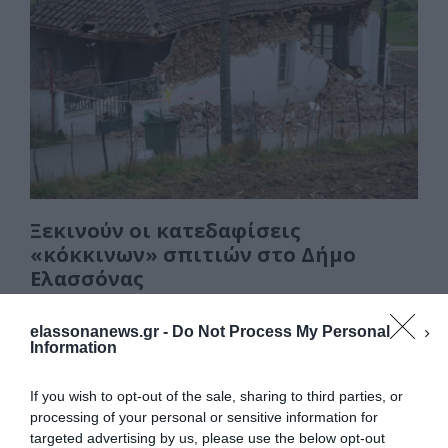
b
d
σ
o
o
τε
o
n
ίτ
k
ε
Ξεκινούν οι κατεδαφίσεις
«κόκκινων» σπιτιών στο Δήμο
Ελασσόνας
Την περασμένη Τετάρτη πέρασαν από την
Οικονομική Επιτροπή του Δήμου Ελασσόνας οι
elassonanews.gr -
Do Not Process My Personal
Information
μελέτες που αφορούν στην κατεδάφιση των
σπιτιών από …
If you wish to opt-out of the sale, sharing to third parties, or
processing of your personal or sensitive information for
F
M
E
Μ
targeted advertising by us, please use the below opt-out