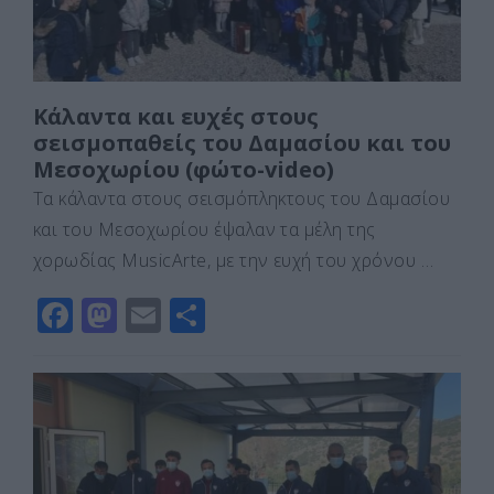
Κάλαντα και ευχές στους
σεισμοπαθείς του Δαμασίου και του
Μεσοχωρίου (φώτο-video)
Τα κάλαντα στους σεισμόπληκτους του Δαμασίου
και του Μεσοχωρίου έψαλαν τα μέλη της
χορωδίας MusicArte, με την ευχή του χρόνου …
F
M
E
Μ
a
a
m
οι
c
st
ai
ρ
e
o
l
α
b
d
σ
o
o
τε