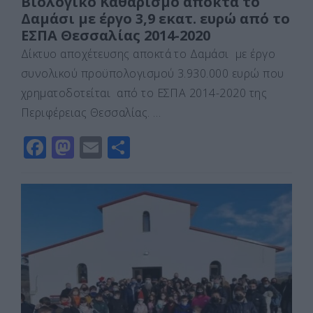
Βιολογικό Καθαρισμό αποκτά το
Δαμάσι με έργο 3,9 εκατ. ευρώ από το
ΕΣΠΑ Θεσσαλίας 2014-2020
Δίκτυο αποχέτευσης αποκτά το Δαμάσι με έργο
συνολικού προϋπολογισμού 3.930.000 ευρώ που
χρηματοδοτείται από το ΕΣΠΑ 2014-2020 της
Περιφέρειας Θεσσαλίας. …
F
M
E
Μ
a
a
m
οι
c
st
ai
ρ
e
o
l
α
b
d
σ
o
o
τε
o
n
ίτ
k
ε