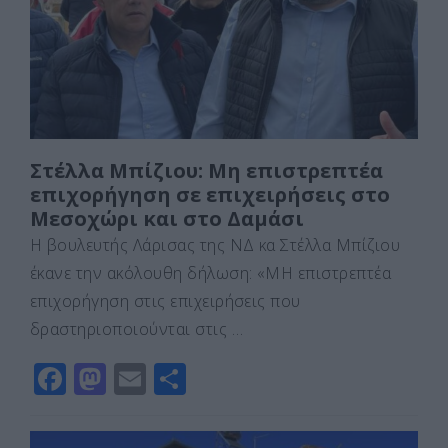
o
n
ίτ
k
ε
Στέλλα Μπίζιου: Μη επιστρεπτέα
επιχορήγηση σε επιχειρήσεις στο
Μεσοχώρι και στο Δαμάσι
Η βουλευτής Λάρισας της ΝΔ κα Στέλλα Μπίζιου
έκανε την ακόλουθη δήλωση: «ΜΗ επιστρεπτέα
επιχορήγηση στις επιχειρήσεις που
δραστηριοποιούνται στις …
F
M
E
Μ
a
a
m
οι
c
st
ai
ρ