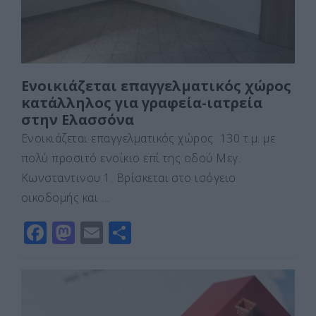
k
ε
Ενοικιάζεται επαγγελματικός χώρος
κατάλληλος για γραφεία-ιατρεία
στην Ελασσόνα
Ενοικιάζεται επαγγελματικός χώρος 130 τ.μ. με
πολύ προσιτό ενοίκιο επί της οδού Μεγ.
Κωνσταντινου 1. Βρίσκεται στο ισόγειο
οικοδομής και …
F
M
E
Μ
a
a
m
οι
c
st
ai
ρ
e
o
l
α