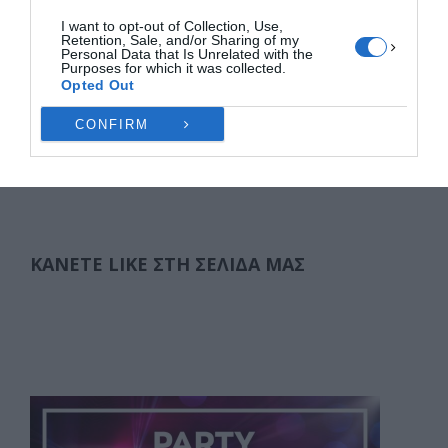
στο …
I want to opt-out of Collection, Use,
Retention, Sale, and/or Sharing of my
F
M
E
Μ
Personal Data that Is Unrelated with the
Purposes for which it was collected.
a
a
m
οι
Opted Out
c
st
ai
ρ
Σελιδοποίηση
CONFIRM
1
2
3
4
5
6
7
8
ΠΡΟΗΓΟΎΜΕΝΑ
άρθρων
e
o
l
α
…
34
b
d
ΕΠΌΜΕΝΑ
σ
o
o
τε
o
n
ίτ
ΚΆΝΕΤΕ LIKE ΣΤΗ ΣΕΛΊΔΑ ΜΑΣ
k
ε