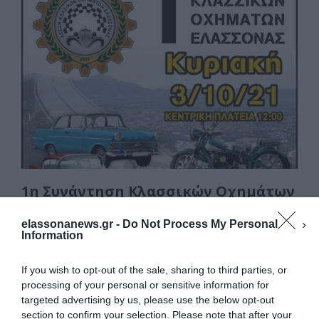
e
o
l
α
b
d
σ
o
o
τε
o
n
ίτ
k
ε
1η Συνάντηση Κλασσικών Οχημάτων
Ελασσόνας
elassonanews.gr -
Do Not Process My Personal
Η ΛΕΣΧΗ ΚΛΑΣΣΙΚΩΝ ΟΧΗΜΑΤΩΝ ΕΛΑΣΣΟΝΑΣ
Information
(ΛΕΚΟΕ) διοργανώνει την 1η Συνάντηση
Κλασσικών Οχημάτων στην Ελασσόνα, στις 3
If you wish to opt-out of the sale, sharing to third parties, or
Οκτωβρίου και ώρα 12.00 …
processing of your personal or sensitive information for
targeted advertising by us, please use the below opt-out
section to confirm your selection. Please note that after your