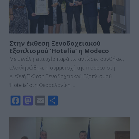
k
ε
Στην έκθεση Ξενοδοχειακού
Εξοπλισμού ‘Hotelia’ η Modeco
Με μεγάλη επιτυχία παρά τις αντίξοες συνθήκες,
ολοκληρώθηκε η συμμετοχή της modeco στη
Διεθνή Έκθεση Ξενοδοχειακού Εξοπλισμού
‘Hotelia’ στη Θεσσαλονίκη …
F
M
E
Μ
a
a
m
οι
c
st
ai
ρ
e
o
l
α