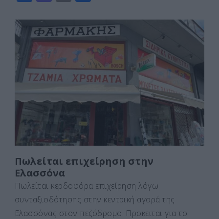
a
a
m
οι
c
st
ai
ρ
e
o
l
α
b
d
σ
o
o
τε
o
n
ίτ
k
ε
Πωλείται επιχείρηση στην
Ελασσόνα
Πωλείται κερδοφόρα επιχείρηση λόγω
συνταξιοδότησης στην κεντρική αγορά της
Ελασσόνας στον πεζόδρομο. Προκειται για το