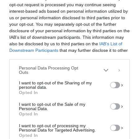
F
M
E
Μ
opt-out request is processed you may continue seeing
a
a
m
οι
interest-based ads based on personal information utilized by
c
st
ai
ρ
us or personal information disclosed to third parties prior to
your opt-out. You may separately opt-out of the further
Διαχείριση Συγκατάθεσης
e
o
l
α
disclosure of your personal information by third parties on the
Για να παρέχουμε την καλύτερη εμπειρία, χρησιμοποιούμε τεχνολογίες όπως
b
d
σ
IAB’s list of downstream participants. This information may
cookies για την αποθήκευση ή/και την πρόσβαση σε πληροφορίες συσκευών.
Η συγκατάθεση για τις εν λόγω τεχνολογίες θα μας επιτρέψει να
also be disclosed by us to third parties on the
IAB’s List of
o
o
τε
επεξεργαστούμε δεδομένα προσωπικού χαρακτήρα, όπως συμπεριφορά
Downstream Participants
that may further disclose it to other
περιήγησης ή μοναδικά αναγνωριστικά σε αυτόν τον ιστότοπο. Η μη
o
n
ίτ
third parties.
συγκατάθεση ή η ανάκληση της συγκατάθεσης, μπορεί να επηρεάσει
αρνητικά ορισμένες λειτουργίες και δυνατότητες.
k
ε
Personal Data Processing Opt
Outs
ΑΠΟΔΟΧΉ
I want to opt-out of the Sharing of my
personal data.
ΔΕΝ ΑΠΟΔΈΧΟΜΑΙ
Opted In
I want to opt-out of the Sale of my
ΠΡΟΒΟΛΉ ΠΡΟΤΙΜΉΣΕΩΝ
Αγγελία για εργασία στην Ελασσόνα
Personal Data.
Opted In
Από εταιρεία υπηρεσιών θραύσης καρυδιού με
Πολιτική Cookies
Πολιτική Απορρήτου
Επικοινωνία
έδρα την Ελασσόνα, ζητούνται άτομα άνω των 30
I want to opt-out of processing my
Personal Data for Targeted Advertising.
ετών για πλήρη/μερική απασχόληση. Πληροφορίες
Opted In