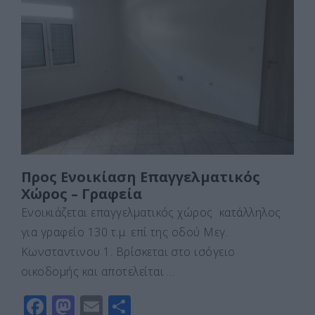
e
o
l
α
b
d
σ
o
o
τε
o
n
ίτ
k
ε
Προς Ενοικίαση Επαγγελματικός
Χώρος – Γραφεία
Ενοικιάζεται επαγγελματικός χώρος κατάλληλος
για γραφείο 130 τ.μ. επί της οδού Μεγ.
Κωνσταντινου 1. Βρίσκεται στο ισόγειο
οικοδομής και αποτελείται …
F
M
E
Μ