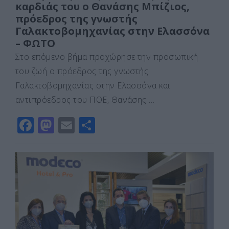
καρδιάς του ο Θανάσης Μπίζιος,
πρόεδρος της γνωστής
Γαλακτοβομηχανίας στην Ελασσόνα
– ΦΩΤΟ
Στο επόμενο βήμα προχώρησε την προσωπική
του ζωή ο πρόεδρος της γνωστής
Γαλακτοβομηχανίας στην Ελασσόνα και
αντιπρόεδρος του ΠΟΕ, Θανάσης …
F
M
E
Μ
a
a
m
οι
c
st
ai
ρ
e
o
l
α
b
d
σ
o
o
τε
o
n
ίτ