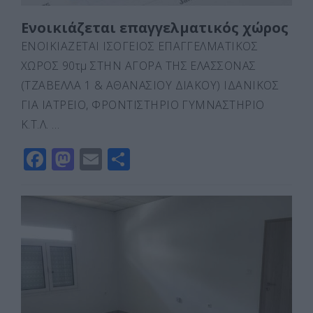
Ενοικιάζεται επαγγελματικός χώρος
ΕΝΟΙΚΙΑΖΕΤΑΙ ΙΣΟΓΕΙΟΣ ΕΠΑΓΓΕΛΜΑΤΙΚΟΣ
ΧΩΡΟΣ 90τμ ΣΤΗΝ ΑΓΟΡΑ ΤΗΣ ΕΛΑΣΣΟΝΑΣ
(ΤΖΑΒΕΛΛΑ 1 & ΑΘΑΝΑΣΙΟΥ ΔΙΑΚΟΥ) ΙΔΑΝΙΚΟΣ
ΓΙΑ ΙΑΤΡΕΙΟ, ΦΡΟΝΤΙΣΤΗΡΙΟ ΓΥΜΝΑΣΤΗΡΙΟ
Κ.Τ.Λ. …
F
M
E
Μ
a
a
m
οι
c
st
ai
ρ
e
o
l
α
b
d
σ
o
o
τε
o
n
ίτ