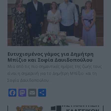
b
d
σ
o
o
τε
o
n
ίτ
k
ε
Ευτυχισμένος γάμος για Δημήτρη
Μπίζιο και Σοφία Δαυιδοπούλου
Μια από τις πιο σημαντικές ημέρες της ζωής τους
είναι η σημερινή για το Δημήτρη Μπίζιο και τη
Σοφία Δαυιδοπούλου …
F
M
E
Μ
a
a
m
οι
c
st
ai
ρ