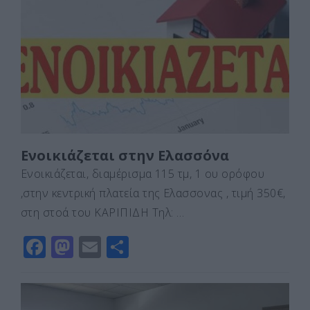
b
d
σ
o
o
τε
o
n
ίτ
k
ε
Ενοικιάζεται στην Ελασσόνα
Ενοικιάζεται, διαμέρισμα 115 τμ, 1 ου ορόφου
,στην κεντρική πλατεία της Ελασσονας , τιμή 350€,
στη στοά του ΚΑΡΙΠΙΔΗ Τηλ: …
F
M
E
Μ
a
a
m
οι
c
st
ai
ρ