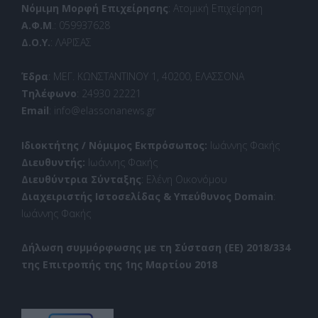
Νόμιμη Μορφή Επιχείρησης
: Ατομική Επιχείρηση
Α.Φ.Μ
.: 059937628
Δ.Ο.Υ.
: ΛΑΡΙΣΑΣ
Έδρα
: ΜΕΓ. ΚΩΝΣΤΑΝΤΙΝΟΥ 1, 40200, ΕΛΑΣΣΟΝΑ
Τηλέφωνο
: 24930 22221
Email
: info@elassonanews.gr
Ιδιοκτήτης / Νόμιμος Εκπρόσωπος:
Ιωάννης Φακής
Διευθυντής:
Ιωάννης Φακής
Διευθύντρια Σύνταξης
: Ελένη Οικονόμου
Διαχειριστής Ιστοσελίδας & Υπεύθυνος Domain
:
Ιωάννης Φακής
Δήλωση συμμόρφωσης με τη Σύσταση (ΕΕ) 2018/334
της Επιτροπής της 1ης Μαρτίου 2018