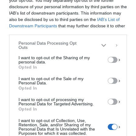
your opt-out. You may separately opt-out of the further
Διαχείριση Συγκατάθεσης
disclosure of your personal information by third parties on the
Για να παρέχουμε την καλύτερη εμπειρία, χρησιμοποιούμε τεχνολογίες όπως
IAB’s list of downstream participants. This information may
cookies για την αποθήκευση ή/και την πρόσβαση σε πληροφορίες συσκευών.
Η συγκατάθεση για τις εν λόγω τεχνολογίες θα μας επιτρέψει να
also be disclosed by us to third parties on the
IAB’s List of
επεξεργαστούμε δεδομένα προσωπικού χαρακτήρα, όπως συμπεριφορά
Downstream Participants
that may further disclose it to other
περιήγησης ή μοναδικά αναγνωριστικά σε αυτόν τον ιστότοπο. Η μη
third parties.
συγκατάθεση ή η ανάκληση της συγκατάθεσης, μπορεί να επηρεάσει
αρνητικά ορισμένες λειτουργίες και δυνατότητες.
Personal Data Processing Opt
Outs
ΑΠΟΔΟΧΉ
I want to opt-out of the Sharing of my
personal data.
ΔΕΝ ΑΠΟΔΈΧΟΜΑΙ
Opted In
I want to opt-out of the Sale of my
ΠΡΟΒΟΛΉ ΠΡΟΤΙΜΉΣΕΩΝ
Personal Data.
Opted In
Πολιτική Cookies
Πολιτική Απορρήτου
Επικοινωνία
I want to opt-out of processing my
Personal Data for Targeted Advertising.
Opted In
I want to opt-out of Collection, Use,
Retention, Sale, and/or Sharing of my
Personal Data that Is Unrelated with the
Purposes for which it was collected.