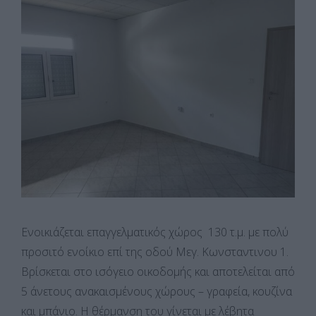
Ενοικιάζεται επαγγελματικός χώρος 130 τ.μ. με πολύ
προσιτό ενοίκιο επί της οδού Μεγ. Κωνσταντινου 1.
Βρίσκεται στο ισόγειο οικοδομής και αποτελείται από
5 άνετους ανακαισμένους χώρους – γραφεία, κουζίνα
και μπάνιο. Η θέρμανση του γίνεται με λέβητα