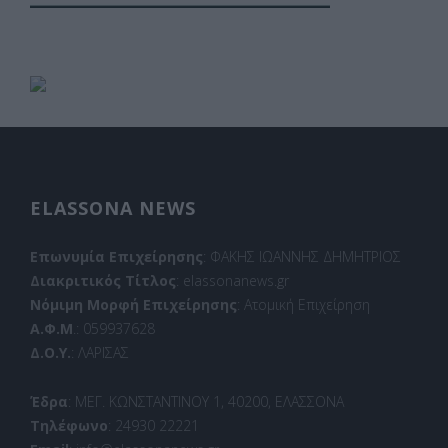
ELASSONA NEWS
Επωνυμία Επιχείρησης
: ΦΑΚΗΣ ΙΩΑΝΝΗΣ ΔΗΜΗΤΡΙΟΣ
Διακριτικός Τίτλος
: elassonanews.gr
Νόμιμη Μορφή Επιχείρησης
: Ατομική Επιχείρηση
Α.Φ.Μ
.: 059937628
Δ.Ο.Υ.
: ΛΑΡΙΣΑΣ
Έδρα
: ΜΕΓ. ΚΩΝΣΤΑΝΤΙΝΟΥ 1, 40200, ΕΛΑΣΣΟΝΑ
Τηλέφωνο
: 24930 22221