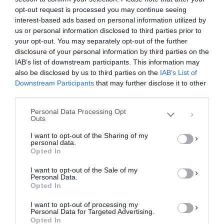
opt-out request is processed you may continue seeing
interest-based ads based on personal information utilized by
us or personal information disclosed to third parties prior to
your opt-out. You may separately opt-out of the further
Διαχείριση Συγκατάθεσης
disclosure of your personal information by third parties on the
Για να παρέχουμε την καλύτερη εμπειρία, χρησιμοποιούμε τεχνολογίες όπως
IAB’s list of downstream participants. This information may
cookies για την αποθήκευση ή/και την πρόσβαση σε πληροφορίες συσκευών.
Η συγκατάθεση για τις εν λόγω τεχνολογίες θα μας επιτρέψει να
also be disclosed by us to third parties on the
IAB’s List of
επεξεργαστούμε δεδομένα προσωπικού χαρακτήρα, όπως συμπεριφορά
Downstream Participants
that may further disclose it to other
περιήγησης ή μοναδικά αναγνωριστικά σε αυτόν τον ιστότοπο. Η μη
third parties.
συγκατάθεση ή η ανάκληση της συγκατάθεσης, μπορεί να επηρεάσει
αρνητικά ορισμένες λειτουργίες και δυνατότητες.
Personal Data Processing Opt
Outs
ΑΠΟΔΟΧΉ
I want to opt-out of the Sharing of my
personal data.
ΔΕΝ ΑΠΟΔΈΧΟΜΑΙ
Opted In
I want to opt-out of the Sale of my
ΠΡΟΒΟΛΉ ΠΡΟΤΙΜΉΣΕΩΝ
Personal Data.
Opted In
Πολιτική Cookies
Πολιτική Απορρήτου
Επικοινωνία
I want to opt-out of processing my
Personal Data for Targeted Advertising.
Opted In