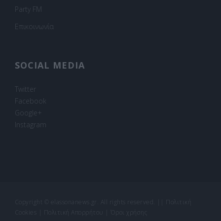
Party FM
Επικοινωνία
SOCIAL MEDIA
Twitter
Facebook
Google+
Instagram
Copyright © elassonanews.gr. All rights reserved.
||
Πολιτική
Cookies
|
Πολιτική Απορρήτου
|
Όροι χρήσης