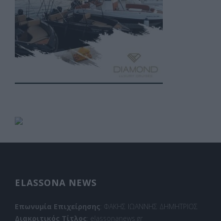
ELASSONA NEWS
Επωνυμία Επιχείρησης
: ΦΑΚΗΣ ΙΩΑΝΝΗΣ ΔΗΜΗΤΡΙΟΣ
Διακριτικός Τίτλος
: elassonanews.gr