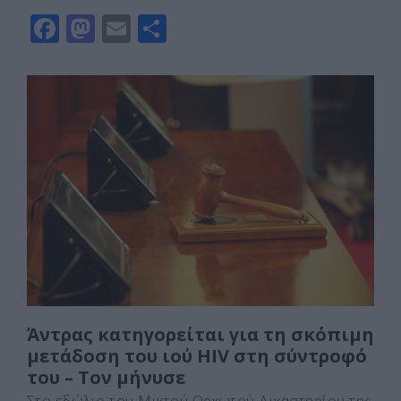
F
M
E
Μ
a
a
m
οι
c
st
ai
ρ
e
o
l
α
b
d
σ
o
o
τε
o
n
ίτ
k
ε
Άντρας κατηγορείται για τη σκόπιμη
μετάδοση του ιού HIV στη σύντροφό
του – Τον μήνυσε