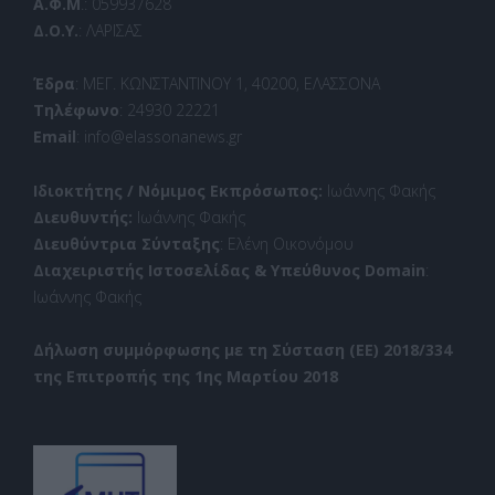
Α.Φ.Μ
.: 059937628
Δ.Ο.Υ.
: ΛΑΡΙΣΑΣ
Έδρα
: ΜΕΓ. ΚΩΝΣΤΑΝΤΙΝΟΥ 1, 40200, ΕΛΑΣΣΟΝΑ
Τηλέφωνο
: 24930 22221
Email
: info@elassonanews.gr
Ιδιοκτήτης / Νόμιμος Εκπρόσωπος:
Ιωάννης Φακής
Διευθυντής:
Ιωάννης Φακής
Διευθύντρια Σύνταξης
: Ελένη Οικονόμου
Διαχειριστής Ιστοσελίδας & Υπεύθυνος Domain
:
Ιωάννης Φακής
Δήλωση συμμόρφωσης με τη Σύσταση (ΕΕ) 2018/334
της Επιτροπής της 1ης Μαρτίου 2018