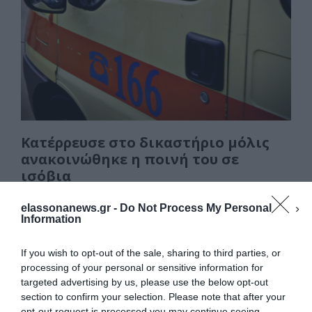
o
o
τε
o
n
ίτ
k
ε
Κατέρρευσε στο δικαστήριο μόλις
ανακοινώθηκε η ποινή του σε
ισόβια
Κατέρρευσε σήμερα Τρίτη στο δικαστήριο ένας
elassonanews.gr -
Do Not Process My Personal
52χρονος, μετά της έκδοση της απόφασης του
Information
πενταμελούς Εφετείου επί Κακουργημάτων
Δωδεκανήσου το οποίο …
If you wish to opt-out of the sale, sharing to third parties, or
processing of your personal or sensitive information for
F
M
E
Μ
targeted advertising by us, please use the below opt-out
section to confirm your selection. Please note that after your
a
a
m
οι
opt-out request is processed you may continue seeing