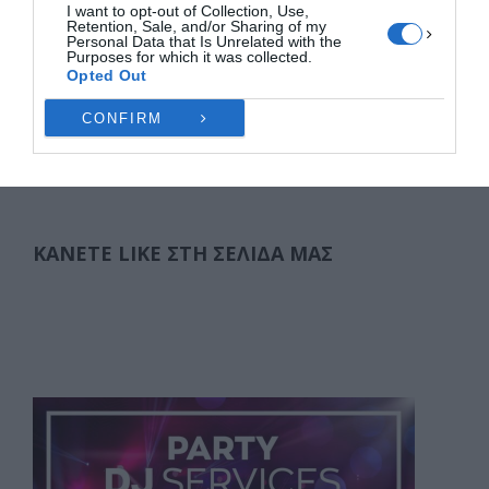
I want to opt-out of Collection, Use,
Ντόρας, ο οποίος σκότωσε …
Retention, Sale, and/or Sharing of my
Personal Data that Is Unrelated with the
Purposes for which it was collected.
F
M
E
Μ
Opted Out
a
a
m
οι
CONFIRM
c
st
ai
ρ
Σελιδοποίηση
1
2
ΕΠΌΜΕΝΑ
άρθρων
e
o
l
α
b
d
σ
o
o
τε
ΚΆΝΕΤΕ LIKE ΣΤΗ ΣΕΛΊΔΑ ΜΑΣ
o
n
ίτ
k
ε