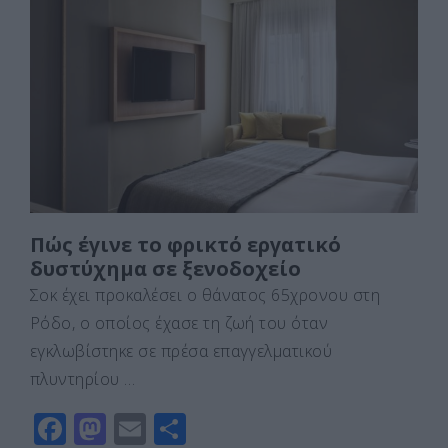
b
d
σ
o
o
τε
o
n
ίτ
k
ε
Πώς έγινε το φρικτό εργατικό
δυστύχημα σε ξενοδοχείο
Σοκ έχει προκαλέσει ο θάνατος 65χρονου στη
Ρόδο, ο οποίος έχασε τη ζωή του όταν
εγκλωβίστηκε σε πρέσα επαγγελματικού
πλυντηρίου …
F
M
E
Μ