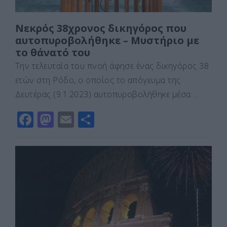
Νεκρός 38χρονος δικηγόρος που
αυτοπυροβολήθηκε – Μυστήριο με
το θάνατό του
Την τελευταία του πνοή άφησε ένας δικηγόρος 38
ετών στη Ρόδο, ο οποίος το απόγευμα της
Δευτέρας (9.1.2023) αυτοπυροβολήθηκε μέσα …
F
M
E
Μ
a
a
m
οι
c
st
ai
ρ
e
o
l
α
b
d
σ
o
o
τε
o
n
ίτ