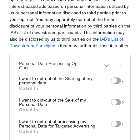
c
st
ai
ρ
interest-based ads based on personal information utilized by
us or personal information disclosed to third parties prior to
e
o
l
α
your opt-out. You may separately opt-out of the further
Διαχείριση Συγκατάθεσης
b
d
σ
disclosure of your personal information by third parties on the
Για να παρέχουμε την καλύτερη εμπειρία, χρησιμοποιούμε τεχνολογίες όπως
IAB’s list of downstream participants. This information may
cookies για την αποθήκευση ή/και την πρόσβαση σε πληροφορίες συσκευών.
o
o
τε
Η συγκατάθεση για τις εν λόγω τεχνολογίες θα μας επιτρέψει να
also be disclosed by us to third parties on the
IAB’s List of
επεξεργαστούμε δεδομένα προσωπικού χαρακτήρα, όπως συμπεριφορά
o
n
ίτ
Downstream Participants
that may further disclose it to other
περιήγησης ή μοναδικά αναγνωριστικά σε αυτόν τον ιστότοπο. Η μη
third parties.
k
ε
συγκατάθεση ή η ανάκληση της συγκατάθεσης, μπορεί να επηρεάσει
αρνητικά ορισμένες λειτουργίες και δυνατότητες.
Personal Data Processing Opt
Outs
ΑΠΟΔΟΧΉ
I want to opt-out of the Sharing of my
personal data.
ΔΕΝ ΑΠΟΔΈΧΟΜΑΙ
Opted In
Γυναικοκτονία στη Ρόδο –
I want to opt-out of the Sale of my
ΠΡΟΒΟΛΉ ΠΡΟΤΙΜΉΣΕΩΝ
«Συγγνώμη» ζητά τώρα η οικογένεια
Personal Data.
του δολοφόνου
Opted In
Πολιτική Cookies
Πολιτική Απορρήτου
Επικοινωνία
«Τα θερμά συλλυπητήρια και μία ειλικρινή
I want to opt-out of processing my
Personal Data for Targeted Advertising.
συγγνώμη» εκφράζει η οικογένεια του
Opted In
Κωνσταντίνου Μοίρα, πρώην συντρόφου της