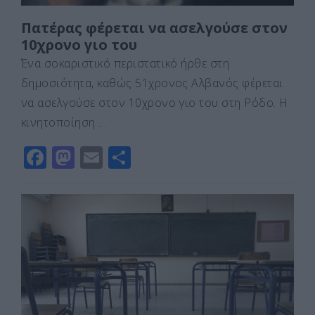
Πατέρας φέρεται να ασελγούσε στον
10χρονο γιο του
Ένα σοκαριστικό περιστατικό ήρθε στη
δημοσιότητα, καθώς 51χρονος Αλβανός φέρεται
να ασελγούσε στον 10χρονο γιο του στη Ρόδο. Η
κινητοποίηση …
F
M
E
Μ
a
a
m
οι
c
st
ai
ρ
e
o
l
α
b
d
σ
o
o
τε
o
n
ίτ
k
ε