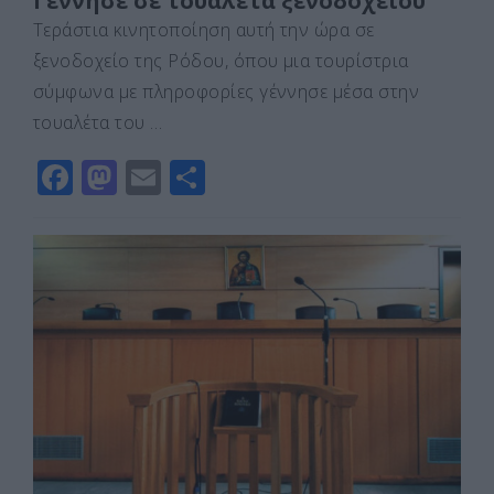
Γέννησε σε τουαλέτα ξενοδοχείου
Τεράστια κινητοποίηση αυτή την ώρα σε
ξενοδοχείο της Ρόδου, όπου μια τουρίστρια
σύμφωνα με πληροφορίες γέννησε μέσα στην
τουαλέτα του …
F
M
E
Μ
a
a
m
οι
c
st
ai
ρ
e
o
l
α
b
d
σ
o
o
τε
o
n
ίτ
k
ε