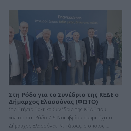
a
a
m
οι
c
st
ai
ρ
e
o
l
α
b
d
σ
o
o
τε
o
n
ίτ
k
ε
Στη Ρόδο για το Συνέδριο της ΚΕΔΕ ο
Δήμαρχος Ελασσόνας (ΦΩΤΟ)
Στο Ετήσιο Τακτικό Συνέδριο της ΚΕΔΕ που
γίνεται στη Ρόδο 7-9 Νοεμβρίου συμμετέχει ο
Δήμαρχος Ελασσόνας Ν. Γάτσας, ο οποίος …