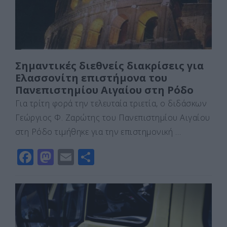
k
ε
Σημαντικές διεθνείς διακρίσεις για
Ελασσονίτη επιστήμονα του
Πανεπιστημίου Αιγαίου στη Ρόδο
Για τρίτη φορά την τελευταία τριετία, ο διδάσκων
Γεώργιος Φ. Ζαρώτης του Πανεπιστημίου Αιγαίου
στη Ρόδο τιμήθηκε για την επιστημονική …
F
M
E
Μ
a
a
m
οι
c
st
ai
ρ
e
o
l
α
b
d
σ