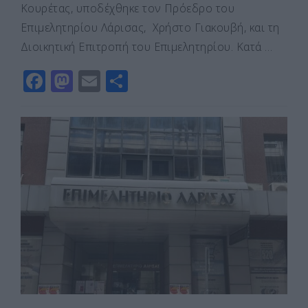
Κουρέτας, υποδέχθηκε τον Πρόεδρο του
Επιμελητηρίου Λάρισας, Χρήστο Γιακουβή, και τη
Διοικητική Επιτροπή του Επιμελητηρίου. Κατά …
F
M
E
Μ
a
a
m
οι
c
st
ai
ρ
e
o
l
α
b
d
σ
o
o
τε
o
n
ίτ
k
ε