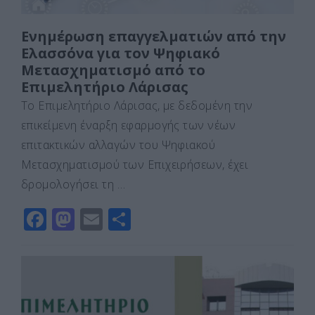
Ενημέρωση επαγγελματιών από την
Ελασσόνα για τον Ψηφιακό
Μετασχηματισμό από το
Επιμελητήριο Λάρισας
Το Επιμελητήριο Λάρισας, με δεδομένη την
επικείμενη έναρξη εφαρμογής των νέων
επιτακτικών αλλαγών του Ψηφιακού
Μετασχηματισμού των Επιχειρήσεων, έχει
δρομολογήσει τη …
F
M
E
Μ
a
a
m
οι
c
st
ai
ρ
e
o
l
α
b
d
σ