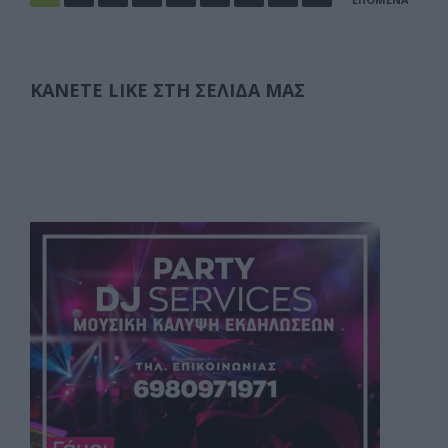
άρθρων
e
o
l
α
b
d
σ
o
o
τε
ΚΆΝΕΤΕ LIKE ΣΤΗ ΣΕΛΊΔΑ ΜΑΣ
o
n
ίτ
k
ε