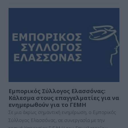
a
a
m
οι
c
st
ai
ρ
e
o
l
α
b
d
σ
o
o
τε
o
n
ίτ
k
ε
Εμπορικός Σύλλογος Ελασσόνας:
Κάλεσμα στους επαγγελματίες για να
ενημερωθούν για το ΓΕΜΗ
Σε μια άκρως σημαντική ενημέρωση, ο Εμπορικός
Σύλλογος Ελασσόνας, σε συνεργασία με την