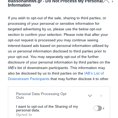
elassonanews.gr -
Do Not Process My Personal
Information
If you wish to opt-out of the sale, sharing to third parties, or
processing of your personal or sensitive information for
Ανατροπή: Πρόεδρος του
targeted advertising by us, please use the below opt-out
section to confirm your selection. Please note that after your
Επιμελητηρίου ο Γιακουβής με
opt-out request is processed you may continue seeing
στήριξη Παπαλέξη
interest-based ads based on personal information utilized by
Ανατροπή στα επιμελητηριακά δρώμενα της
us or personal information disclosed to third parties prior to
Λάρισας καθώς Γιακουβής και Παπαλέξης τα
your opt-out. You may separately opt-out of the further
Διαχείριση Συγκατάθεσης
disclosure of your personal information by third parties on the
Για να παρέχουμε την καλύτερη εμπειρία, χρησιμοποιούμε τεχνολογίες όπως
βρήκαν μεταξύ τους και μοίρασαν τη νέα διοίκηση,
IAB’s list of downstream participants. This information may
cookies για την αποθήκευση ή/και την πρόσβαση σε πληροφορίες συσκευών.
παρακάμπτοντας …
Η συγκατάθεση για τις εν λόγω τεχνολογίες θα μας επιτρέψει να
also be disclosed by us to third parties on the
IAB’s List of
επεξεργαστούμε δεδομένα προσωπικού χαρακτήρα, όπως συμπεριφορά
Downstream Participants
that may further disclose it to other
F
M
E
Μ
περιήγησης ή μοναδικά αναγνωριστικά σε αυτόν τον ιστότοπο. Η μη
third parties.
συγκατάθεση ή η ανάκληση της συγκατάθεσης, μπορεί να επηρεάσει
a
a
m
οι
αρνητικά ορισμένες λειτουργίες και δυνατότητες.
Personal Data Processing Opt
Outs
c
st
ai
ρ
ΑΠΟΔΟΧΉ
I want to opt-out of the Sharing of my
e
o
l
α
personal data.
ΔΕΝ ΑΠΟΔΈΧΟΜΑΙ
Opted In