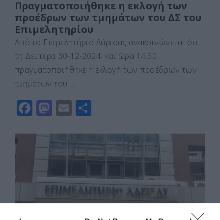
Πραγματοποιήθηκε η εκλογή των
προέδρων των τμημάτων του ΔΣ του
Επιμελητηρίου
Από το Επιμελητήριο Λάρισας ανακοινώνεται ότι
τη Δευτέρα 30-12-2024 και ώρα 14.30
πραγματοποιήθηκε η εκλογή των προέδρων των
τμημάτων του …
F
M
E
Μ
a
a
m
οι
c
st
ai
ρ
e
o
l
α
b
d
σ
o
o
τε
o
n
ίτ
k
ε