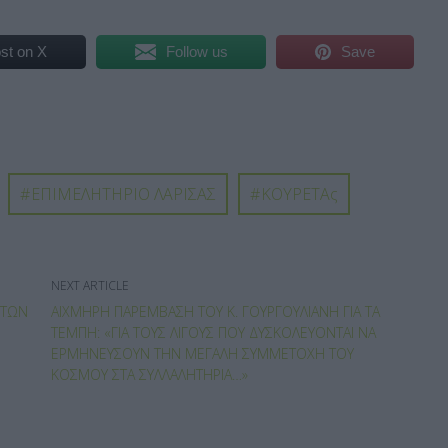
st on X
Follow us
Save
ΕΠΙΜΕΛΗΤΗΡΙΟ ΛΑΡΙΣΑΣ
ΚΟΥΡΕΤΑς
NEXT ARTICLE
 ΤΩΝ
ΑΙΧΜΗΡΉ ΠΑΡΈΜΒΑΣΗ ΤΟΥ Κ. ΓΟΥΡΓΟΥΛΙΆΝΗ ΓΙΑ ΤΑ
ΤΈΜΠΗ: «ΓΙΑ ΤΟΥΣ ΛΊΓΟΥΣ ΠΟΥ ΔΥΣΚΟΛΕΎΟΝΤΑΙ ΝΑ
ΕΡΜΗΝΕΎΣΟΥΝ ΤΗΝ ΜΕΓΆΛΗ ΣΥΜΜΕΤΟΧΉ ΤΟΥ
ΚΌΣΜΟΥ ΣΤΑ ΣΥΛΛΑΛΗΤΉΡΙΑ…»