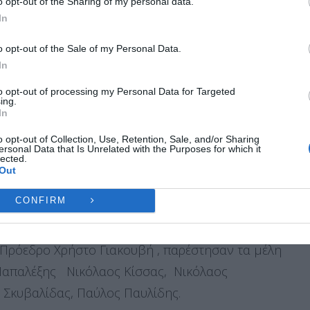
o opt-out of the Sharing of my personal data.
ες λειτουργίες και δυνατότητες.
ήνα στο Μετρό του Συντάγματος. «Η συνεργασία
In
υνεχιστεί
Ή
ΔΕΝ ΑΠΟΔΈΧΟΜΑΙ
ΠΡΟΒΟΛΉ ΠΡΟΤΙΜΉ
o opt-out of the Sale of my Personal Data.
In
κοινή διοργάνωση εκθέσεων και εκδηλώσεων, τόσο
Πολιτική Cookies
Πολιτική Απορρήτου
Επικοινωνία
to opt-out of processing my Personal Data for Targeted
ανέφερε επιπλέον ο κ.Γιακουβής .
ing.
In
o opt-out of Collection, Use, Retention, Sale, and/or Sharing
ματα ενέργειας και στο υπέρογκο κόστος
ersonal Data that Is Unrelated with the Purposes for which it
lected.
αλεί μείωση της ανταγωνιστικότητας των τοπικών
Out
CONFIRM
φερειάρχης Λάρισας, Μαρία Γαλλιού, ενώ από
 Πρόεδρο Χρήστο Γιακουβή , παρέστησαν τα μέλη
 Παπαλέξης Νικόλαος Κίσσας, Νικόλαος
 Σκυβαλίδας, Παύλος Παυλίδης.