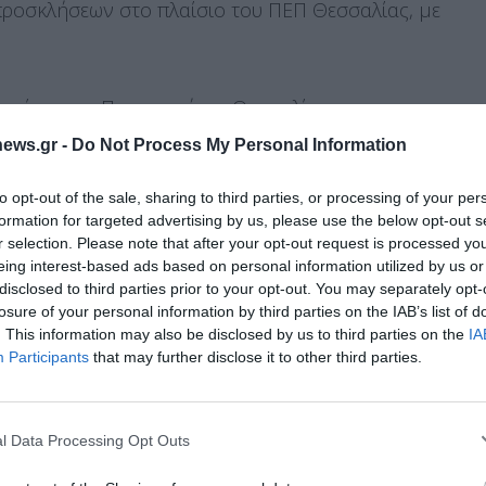
ροσκλήσεων στο πλαίσιο του ΠΕΠ Θεσσαλίας, με
γασία με το Πανεπιστήμιο Θεσσαλίας.
επιχειρήσεις, με προϋπολογισμό από 30.000 έως
ews.gr -
Do Not Process My Personal Information
to opt-out of the sale, sharing to third parties, or processing of your per
formation for targeted advertising by us, please use the below opt-out s
παρουσίασε το πρόγραμμα της νέας διοίκησης του
r selection. Please note that after your opt-out request is processed y
eing interest-based ads based on personal information utilized by us or
ξωστρεφή χαρακτήρα του. Επιπλέον, ανέφερε ότι
disclosed to third parties prior to your opt-out. You may separately opt-
κατάρτιση των μελών, σε συνεργασία με το
losure of your personal information by third parties on the IAB’s list of
. This information may also be disclosed by us to third parties on the
IA
ην προβολή των επιχειρήσεων του τουριστικού
Διαχείριση Συγκατάθεσης
Participants
that may further disclose it to other third parties.
μό. Τέλος, ο κ. Γιακουβής συνεχάρη τον κ.
 την καλύτερη εμπειρία, χρησιμοποιούμε τεχνολογίες όπως cookies για
φέρειας να προβάλλει τα εκλεκτά προϊόντα της
ή/και την πρόσβαση σε πληροφορίες συσκευών. Η συγκατάθεση για τις
ς, αναδεικνύοντας την ποιότητα και την
ίες θα μας επιτρέψει να επεξεργαστούμε δεδομένα προσωπικού
l Data Processing Opt Outs
 συμπεριφορά περιήγησης ή μοναδικά αναγνωριστικά σε αυτόν τον
 κατά την ειδική εκδήλωση που
συγκατάθεση ή η ανάκληση της συγκατάθεσης, μπορεί να επηρεάσει