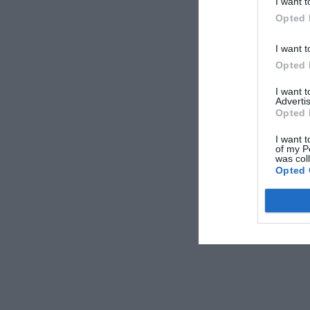
I want t
αρνητικά ορισμέν
Opted 
ΑΠΟΔΟΧ
I want t
Opted 
I want 
Advertis
Opted 
I want t
of my P
was col
Opted 