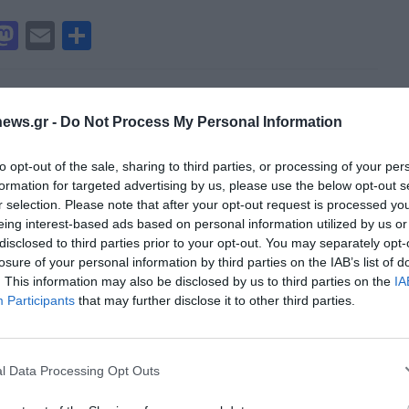
n
ίτ
M
E
Μ
ε
a
m
οι
st
ai
ρ
o
l
α
ews.gr -
Do Not Process My Personal Information
d
σ
to opt-out of the sale, sharing to third parties, or processing of your per
o
τε
formation for targeted advertising by us, please use the below opt-out s
n
ίτ
r selection. Please note that after your opt-out request is processed y
eing interest-based ads based on personal information utilized by us or
ε
disclosed to third parties prior to your opt-out. You may separately opt-
losure of your personal information by third parties on the IAB’s list of
. This information may also be disclosed by us to third parties on the
IA
Διαχείριση Συγκατάθεσης
Participants
that may further disclose it to other third parties.
 την καλύτερη εμπειρία, χρησιμοποιούμε τεχνολογίες όπως cookies για
ή/και την πρόσβαση σε πληροφορίες συσκευών. Η συγκατάθεση για τις
ίες θα μας επιτρέψει να επεξεργαστούμε δεδομένα προσωπικού
l Data Processing Opt Outs
 συμπεριφορά περιήγησης ή μοναδικά αναγνωριστικά σε αυτόν τον
συγκατάθεση ή η ανάκληση της συγκατάθεσης, μπορεί να επηρεάσει