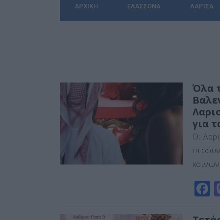
ΑΡΧΙΚΉ
ΕΛΑΣΣΌΝΑ
ΛΆΡΙΣΑ
Όλα 
Βαλε
Λαρι
για τ
Οι Λαρι
πτοούν
κοινων
F
a
c
Τετάρ