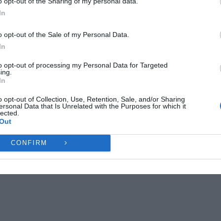
o opt-out of the Sharing of my personal data.
ες λειτουργίες και δυνατότητες.
In
Ή
ΔΕΝ ΑΠΟΔΈΧΟΜΑΙ
ΠΡΟΒΟΛΉ ΠΡΟΤΙΜΉ
o opt-out of the Sale of my Personal Data.
In
Πολιτική Cookies
Πολιτική Απορρήτου
Επικοινωνία
to opt-out of processing my Personal Data for Targeted
ing.
In
o opt-out of Collection, Use, Retention, Sale, and/or Sharing
ersonal Data that Is Unrelated with the Purposes for which it
lected.
Out
CONFIRM