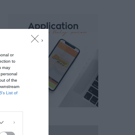
sonal or
ection to
ou may
 personal
out of the
 downstream
B’s List of