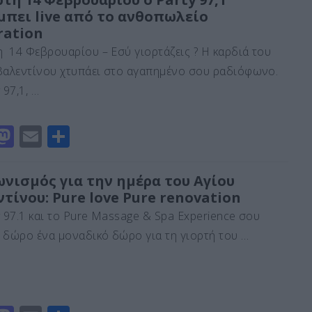
μπει live από το ανθοπωλείο
o
l
α
ration
d
σ
η 14 Φεβρουαρίου – Εσύ γιορτάζεις ? Η καρδιά του
o
τε
Βαλεντίνου χτυπάει στο αγαπημένο σου ραδιόφωνο.
n
ίτ
 97,1, …
ε
M
E
Μ
a
m
οι
st
ai
ρ
ωνισμός για την ημέρα του Αγίου
τίνου: Pure love Pure renovation
o
l
α
y 97.1 και το Pure Massage & Spa Experience σου
d
σ
 δώρο ένα μοναδικό δώρο για τη γιορτή του …
o
τε
n
ίτ
ε