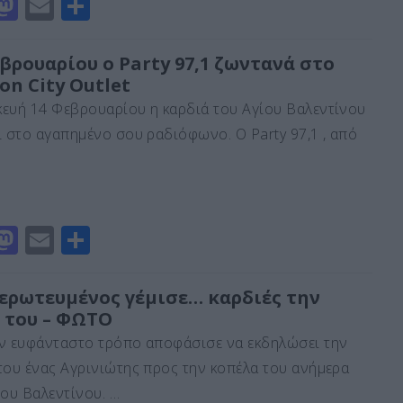
M
E
Μ
a
m
οι
st
ai
ρ
βρουαρίου ο Party 97,1 ζωντανά στο
on City Outlet
o
l
α
ευή 14 Φεβρουαρίου η καρδιά του Αγίου Βαλεντίνου
d
σ
ι στο αγαπημένο σου ραδιόφωνο. Ο Party 97,1 , από
o
τε
n
ίτ
ε
M
E
Μ
a
m
οι
st
ai
ρ
 ερωτευμένος γέμισε… καρδιές την
 του – ΦΩΤΟ
o
l
α
ν ευφάνταστο τρόπο αποφάσισε να εκδηλώσει την
d
σ
του ένας Αγρινιώτης προς την κοπέλα του ανήμερα
o
τε
ίου Βαλεντίνου. …