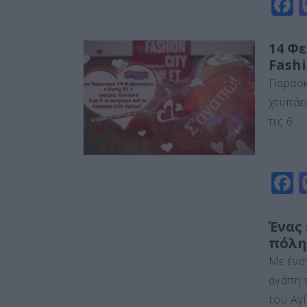
F
a
c
14 Φε
Fashi
e
Παρασκ
b
χτυπάε
o
τις 6 …
o
k
F
a
c
Ένας
πόλη
e
Με ένα
b
αγάπη 
o
του Αγ