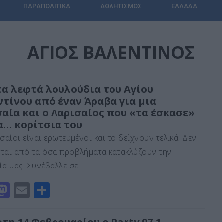
ΠΑΡΑΠΟΛΙΤΙΚΆ
ΑΘΛΗΤΙΣΜΌΣ
ΕΛΛΆΔΑ
ΑΓΙΟΣ ΒΑΛΕΝΤΙΝΟΣ
τα λεφτά λουλούδια του Αγίου
ντίνου από έναν Άραβα για μια
σαία και ο Λαρισαίος που «τα έσκασε»
α… κορίτσια του
σαίοι είναι ερωτευμένοι και το δείχνουν τελικά. Δεν
ται από τα όσα προβλήματα κατακλύζουν την
ία μας. Συνέβαλλε σε …
M
E
Μ
a
m
οι
st
ai
ρ
τη 14 Φεβρουαρίου ο Party 97,1