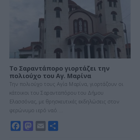
b
d
σ
o
o
τε
o
n
ίτ
k
ε
Το Σαραντάπορο γιορτάζει την
πολιούχο του Αγ. Μαρίνα
Την πολιούχο τους Αγία Μαρίνα, γιορτάζουν οι
κάτοικοι του Σαρανταπόρου του Δήμου
Ελασσόνας, με θρησκευτικές εκδηλώσεις στον
φερώνυμο ιερό ναό. …
F
M
E
Μ
a
a
m
οι