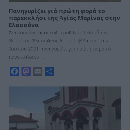
Πανηγυρίζει γιά πρώτη φορά το
παρεκκλήσι της Ἁγίας Μαρίνας στην
Ελασσόνα
Ἀνακοινώνεται ἐκ τοῦ Ἱεροῦ Ναοῦ Εἰσοδίων
Θεοτόκου Ἐλασσῶνος ὅτι τό Σάββατον 17ην
Ἰουλίου 2021 πανηγυρίζει γιά πρώτη φορά τό
παρεκκλήσιον …
F
M
E
Μ
a
a
m
οι
c
st
ai
ρ
e
o
l
α
b
d
σ
o
o
τε
o
n
ίτ