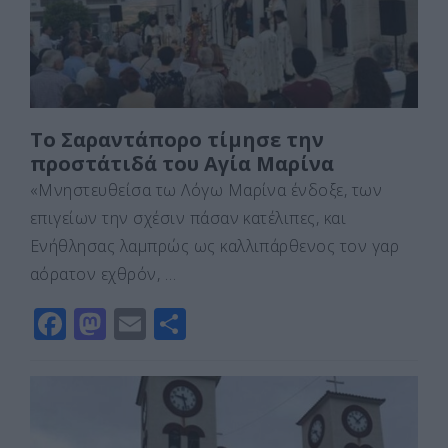
k
ε
Το Σαραντάπορο τίμησε την
προστάτιδά του Αγία Μαρίνα
«Μνηστευθείσα τω Λόγω Μαρίνα ένδοξε, των
επιγείων την σχέσιν πάσαν κατέλιπες, και
Ενήθλησας λαμπρώς ως καλλιπάρθενος τον γαρ
αόρατον εχθρόν, …
F
M
E
Μ
a
a
m
οι
c
st
ai
ρ
e
o
l
α