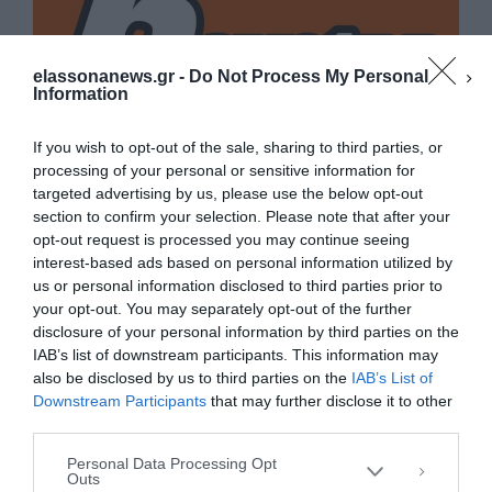
elassonanews.gr -
Do Not Process My Personal
Information
If you wish to opt-out of the sale, sharing to third parties, or
processing of your personal or sensitive information for
targeted advertising by us, please use the below opt-out
section to confirm your selection. Please note that after your
opt-out request is processed you may continue seeing
interest-based ads based on personal information utilized by
us or personal information disclosed to third parties prior to
your opt-out. You may separately opt-out of the further
Διαχείριση Συγκατάθεσης
disclosure of your personal information by third parties on the
Για να παρέχουμε την καλύτερη εμπειρία, χρησιμοποιούμε τεχνολογίες όπως
IAB’s list of downstream participants. This information may
cookies για την αποθήκευση ή/και την πρόσβαση σε πληροφορίες συσκευών.
Η συγκατάθεση για τις εν λόγω τεχνολογίες θα μας επιτρέψει να
also be disclosed by us to third parties on the
IAB’s List of
επεξεργαστούμε δεδομένα προσωπικού χαρακτήρα, όπως συμπεριφορά
Downstream Participants
that may further disclose it to other
περιήγησης ή μοναδικά αναγνωριστικά σε αυτόν τον ιστότοπο. Η μη
third parties.
συγκατάθεση ή η ανάκληση της συγκατάθεσης, μπορεί να επηρεάσει
αρνητικά ορισμένες λειτουργίες και δυνατότητες.
Personal Data Processing Opt
Outs