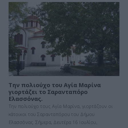
c
st
ai
ρ
e
o
l
α
b
d
σ
o
o
τε
o
n
ίτ
k
ε
Την πολιούχο του Αγία Μαρίνα
γιορτάζει το Σαρανταπόρο
Ελασσόνας.
Την πολιούχο τους Αγία Μαρίνα, γιορτάζουν οι
κάτοικοι του Σαρανταπόρου του Δήμου
Ελασσόνας. Σήμερα, Δευτέρα 16 Ιουλίου,