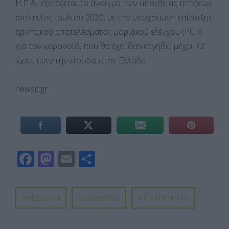
Η.Π.Α., εξετάζεται το άνοιγμα των απευθείας πτήσεων
από τέλος Ιουλίου 2020, με την υποχρέωση επίδειξης
αρνητικού αποτελέσματος μοριακού ελέγχου (PCR)
για τον κορονοϊό, που θα έχει διενεργηθεί μέχρι 72
ώρες πριν την είσοδο στην Ελλάδα.
newsit.gr
F
M
E
Μ
ac
as
m
οι
e
to
ail
ρ
elassona
ελασσόνα
ΠΑΝΥΓΗΡΙΑ
b
d
α
o
o
σ