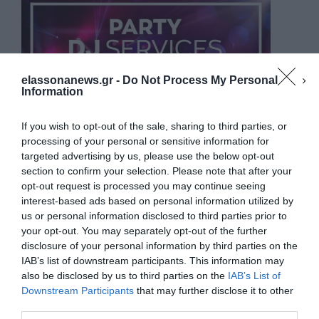
elassonanews.gr -
Do Not Process My Personal
Information
If you wish to opt-out of the sale, sharing to third parties, or
processing of your personal or sensitive information for
targeted advertising by us, please use the below opt-out
section to confirm your selection. Please note that after your
opt-out request is processed you may continue seeing
interest-based ads based on personal information utilized by
us or personal information disclosed to third parties prior to
your opt-out. You may separately opt-out of the further
Διαχείριση Συγκατάθεσης
disclosure of your personal information by third parties on the
Για να παρέχουμε την καλύτερη εμπειρία, χρησιμοποιούμε τεχνολογίες όπως
IAB’s list of downstream participants. This information may
cookies για την αποθήκευση ή/και την πρόσβαση σε πληροφορίες συσκευών.
Η συγκατάθεση για τις εν λόγω τεχνολογίες θα μας επιτρέψει να
also be disclosed by us to third parties on the
IAB’s List of
επεξεργαστούμε δεδομένα προσωπικού χαρακτήρα, όπως συμπεριφορά
Downstream Participants
that may further disclose it to other
περιήγησης ή μοναδικά αναγνωριστικά σε αυτόν τον ιστότοπο. Η μη
third parties.
συγκατάθεση ή η ανάκληση της συγκατάθεσης, μπορεί να επηρεάσει