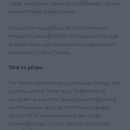
Υγείας, συνεδρίασε σήμερα με τηλεδιάσκεψη, υπό τον
υπουργό Υγείας Βασίλη Κικίλια.
Όλα αυτά θα περιληφθούν σε Κοινή Υπουργική
Απόφαση η οποία θα δοθεί στην δημοσιότητα μέχρι
το βράδυ όπως είχε προαναγγείλει ο κυβερνητικός
εκπρόσωπος Στέλιος Πέτσας.
Όλα τα μέτρα:
1ον. Όσοι εισέρχονται για μη ουσιώδεις λόγους, από
τα μεσάνυχτα της Τρίτης προς Τετάρτη από το
συνοριακό φυλάκιο του Προμαχώνα, υποχρεούνται
να επιδεικνύουν αρνητικό αποτέλεσμα μοριακού
ελέγχου (PCR) για τον κορονοϊό, που να έχει
διενεργηθεί μέχρι 72 ώρες πριν την είσοδό τους