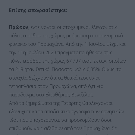
Επίσης αποφασίστηκε:
Πρώτον
, εντείνονται οι στοχευμένοι έλεγχοι στις
πύλες εισόδου της χώρας με έμφαση στο συνοριακό
φυλάκιο του Προμαχώνα. Από την 1 Ιουλίου μέχρι και
την 11η Ιουλίου 2020 πραγματοποιήθηκαν στις
πύλες εισόδου της χώρας 67.797 τεστ, εκ των οποίων
τα 218 ήταν θετικά. Ποσοστό μόλις 0,35%. Όμως, τα
στοιχεία δείχνουν ότι τα θετικά τεστ είναι
τετραπλάσια στον Προμαχώνα, από ό,τι για
παράδειγμα στο Ελευθέριος Βενιζέλος.
Από τα ξημερώματα της Τετάρτης θα ελέγχονται
εξονυχιστικά τα αποδεικτικά έγγραφα των αρνητικών
τέστ που υποχρεούνται να προσκομίζουν όσοι
επιθυμούν να εισέλθουν από τον Προμαχώνα. Σε