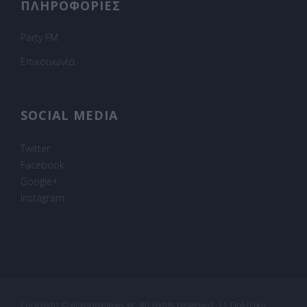
ΠΛΗΡΟΦΟΡΙΕΣ
Party FM
Επικοινωνία
SOCIAL MEDIA
Twitter
Facebook
Google+
Instagram
Copyright © elassonanews.gr. All rights reserved.
||
Πολιτική