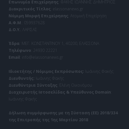
Επωνυμία Επιχείρησης
: ΦΑΚΗΣ ΙΩΑΝΝΗΣ ΔΗΜΗΤΡΙΟΣ
Διακριτικός Τίτλος
: elassonanews.gr
Νόμιμη Μορφή Επιχείρησης
: Ατομική Επιχείρηση
Α.Φ.Μ
.: 059937628
Δ.Ο.Υ.
: ΛΑΡΙΣΑΣ
Έδρα
: ΜΕΓ. ΚΩΝΣΤΑΝΤΙΝΟΥ 1, 40200, ΕΛΑΣΣΟΝΑ
Τηλέφωνο
: 24930 22221
Email
: info@elassonanews.gr
Ιδιοκτήτης / Νόμιμος Εκπρόσωπος:
Ιωάννης Φακής
Διευθυντής:
Ιωάννης Φακής
Διευθύντρια Σύνταξης
: Ελένη Οικονόμου
Διαχειριστής Ιστοσελίδας & Υπεύθυνος Domain
:
Ιωάννης Φακής
Δήλωση συμμόρφωσης με τη Σύσταση (ΕΕ) 2018/334
της Επιτροπής της 1ης Μαρτίου 2018