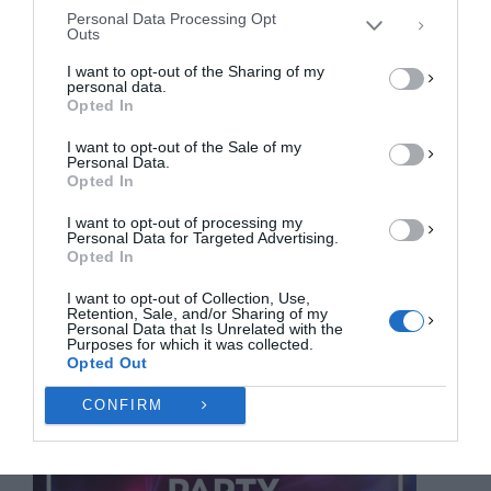
αρνητικά ορισμένες λειτουργίες και δυνατότητες.
Personal Data Processing Opt
Outs
ΑΠΟΔΟΧΉ
I want to opt-out of the Sharing of my
personal data.
ΔΕΝ ΑΠΟΔΈΧΟΜΑΙ
Opted In
I want to opt-out of the Sale of my
ΠΡΟΒΟΛΉ ΠΡΟΤΙΜΉΣΕΩΝ
Personal Data.
Opted In
Πολιτική Cookies
Πολιτική Απορρήτου
Επικοινωνία
I want to opt-out of processing my
Personal Data for Targeted Advertising.
Opted In
I want to opt-out of Collection, Use,
Retention, Sale, and/or Sharing of my
Personal Data that Is Unrelated with the
Purposes for which it was collected.
Opted Out
CONFIRM