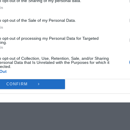
o opt-out of the Sharing of my personal data.
ες λειτουργίες και δυνατότητες.
st on X
Follow us
Save
In
Ή
ΔΕΝ ΑΠΟΔΈΧΟΜΑΙ
ΠΡΟΒΟΛΉ ΠΡΟΤΙΜΉ
o opt-out of the Sale of my Personal Data.
In
Πολιτική Cookies
Πολιτική Απορρήτου
Επικοινωνία
to opt-out of processing my Personal Data for Targeted
ing.
ΠΕΡΙΦΕΡΕΙΑ
In
o opt-out of Collection, Use, Retention, Sale, and/or Sharing
ersonal Data that Is Unrelated with the Purposes for which it
lected.
Out
NEXT ARTICLE
Ε. ΛΙΑΚΟΎΛΗ: «ΝΑ ΞΕΚΑΘΑΡΊΣΕΙ ΤΗ ΘΈΣΗ ΤΗΣ Η
CONFIRM
ΚΥΒΈΡΝΗΣΗ, ΓΙΑ ΤΟΥΣ ΜΌΝΙΜΟΥΣ ΔΙΟΡΙΣΜΟΎΣ ΣΤΗΝ
ΑΥΤΟΔΙΟΊΚΗΣΗ»