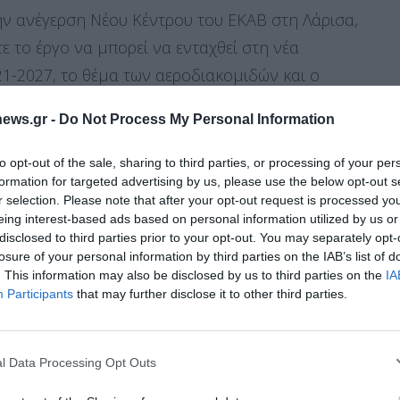
ην ανέγερση Νέου Κέντρου του ΕΚΑΒ στη Λάρισα,
ε το έργο να μπορεί να ενταχθεί στη νέα
-2027, το θέμα των αεροδιακομιδών και ο
 περιόδου όπου καταγράφονται αυξημένες
ews.gr -
Do Not Process My Personal Information
οήθειας. Στη συνάντηση συμμετείχαν η
σιλική Δημητροπούλου, ο διευθυντής του
to opt-out of the sale, sharing to third parties, or processing of your per
formation for targeted advertising by us, please use the below opt-out s
ντίνος Σταμνάς και ο πρόεδρος του Συλλόγου
r selection. Please note that after your opt-out request is processed y
ς Γούλας.
Με χρηματοδότηση από το ΕΣΠΑ
eing interest-based ads based on personal information utilized by us or
disclosed to third parties prior to your opt-out. You may separately opt-
ίας
, στο ΕΚΑΒ Θεσσαλίας παραδόθηκαν
losure of your personal information by third parties on the IAB’s list of
ρως εξοπλισμένα
με σύγχρονο
. This information may also be disclosed by us to third parties on the
IA
Διαχείριση Συγκατάθεσης
 αναμένονται ακόμη
13 ασθενοφόρα και 4
Participants
that may further disclose it to other third parties.
την επιχειρησιακή ετοιμότητα και το έργο του
 την καλύτερη εμπειρία, χρησιμοποιούμε τεχνολογίες όπως cookies για
ή/και την πρόσβαση σε πληροφορίες συσκευών. Η συγκατάθεση για τις
ίες θα μας επιτρέψει να επεξεργαστούμε δεδομένα προσωπικού
l Data Processing Opt Outs
 συμπεριφορά περιήγησης ή μοναδικά αναγνωριστικά σε αυτόν τον
συγκατάθεση ή η ανάκληση της συγκατάθεσης, μπορεί να επηρεάσει