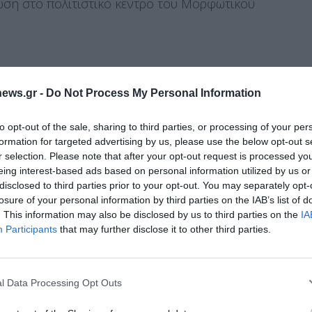
ση στο πολιτιστικό κέντρο του Μορφωτικού
υ ΚΑΠΗ Ελασσόνας, με λεωφορείο, με
ews.gr -
Do Not Process My Personal Information
αρμού
to opt-out of the sale, sharing to third parties, or processing of your per
ν παλαιό Σπαρμό
formation for targeted advertising by us, please use the below opt-out s
r selection. Please note that after your opt-out request is processed y
που στο πολιτιστικό κέντρο του Μορφωτικού
eing interest-based ads based on personal information utilized by us or
ερωτική εκδήλωση με θέμα τη νόσο Altzheimer
disclosed to third parties prior to your opt-out. You may separately opt-
ετώπισης και κυρίως την τρόπους πρόληψης μέσω
losure of your personal information by third parties on the IAB’s list of
ησης και μέσω πνευματικών και ψυχαγωγικών
. This information may also be disclosed by us to third parties on the
IA
Διαχείριση Συγκατάθεσης
ή εκδήλωσης της νόσου και η καθυστέρηση της
Participants
that may further disclose it to other third parties.
ητα, ζωή στην τρίτη ηλικία.
 την καλύτερη εμπειρία, χρησιμοποιούμε τεχνολογίες όπως cookies για
ή/και την πρόσβαση σε πληροφορίες συσκευών. Η συγκατάθεση για τις
ίες θα μας επιτρέψει να επεξεργαστούμε δεδομένα προσωπικού
l Data Processing Opt Outs
α, πρόεδρος της Ελληνικής Εταιρίας Νόσου
 συμπεριφορά περιήγησης ή μοναδικά αναγνωριστικά σε αυτόν τον
συγκατάθεση ή η ανάκληση της συγκατάθεσης, μπορεί να επηρεάσει
άρισας και Μουταφίδη Ευθυμία, διατροφολόγος.