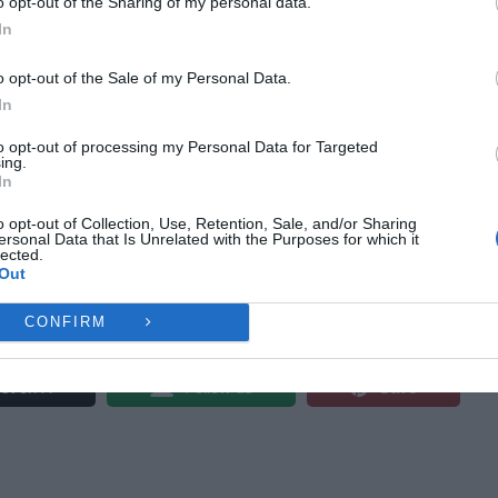
o opt-out of the Sharing of my personal data.
ες λειτουργίες και δυνατότητες.
In
ντήσεις .
Ή
ΔΕΝ ΑΠΟΔΈΧΟΜΑΙ
ΠΡΟΒΟΛΉ ΠΡΟΤΙΜΉ
o opt-out of the Sale of my Personal Data.
In
Πολιτική Cookies
Πολιτική Απορρήτου
Επικοινωνία
to opt-out of processing my Personal Data for Targeted
ing.
In
πορούν να επικοινωνήσουν στο τηλέφωνο του
o opt-out of Collection, Use, Retention, Sale, and/or Sharing
ersonal Data that Is Unrelated with the Purposes for which it
lected.
Out
CONFIRM
st on X
Follow us
Save