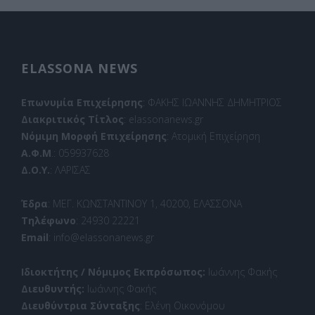
ELASSONA NEWS
Επωνυμία Επιχείρησης
: ΦΑΚΗΣ ΙΩΑΝΝΗΣ ΔΗΜΗΤΡΙΟΣ
Διακριτικός Τίτλος
: elassonanews.gr
Νόμιμη Μορφή Επιχείρησης
: Ατομική Επιχείρηση
Α.Φ.Μ
.: 059937628
Δ.Ο.Υ.
: ΛΑΡΙΣΑΣ
Έδρα
: ΜΕΓ. ΚΩΝΣΤΑΝΤΙΝΟΥ 1, 40200, ΕΛΑΣΣΟΝΑ
Τηλέφωνο
: 24930 22221
Email
: info@elassonanews.gr
Ιδιοκτήτης / Νόμιμος Εκπρόσωπος:
Ιωάννης Φακής
Διευθυντής:
Ιωάννης Φακής
Διευθύντρια Σύνταξης
: Ελένη Οικονόμου