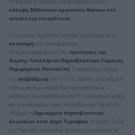
άτομα ανά προκήρυξη) και θα αφορούν στην
κάλυψη 3600 κενών οργανικών θέσεων στο
σύνολο της επικράτειας
.
Ο Λαρισαίος βουλευτής εστίασε, ειδικότερα, στην
κατανομή
των συγκεκριμένων
θέσεωναναφερόμενος στις
προτάσεις της
Ένωσης Υπαλλήλων Πυροσβεστικού Σώματος
Περιφέρειας Θεσσαλίας
. Συγκεκριμένα, ζήτησε
ου
την
αναβάθμιση
του 1
Π.Σ. Λάρισας σε Σταθμό Α΄
τάξεως και των υπολοίπων πυροσβεστικών
σταθμών, την αναβάθμιση της Π.Υ. Ελασσόνας καθώς
και των κλιμακίων Αγιάς, Φαρσάλων και Πυργετού,
αλλά και τη
δημιουργία πυροσβεστικού
κλιμακίου στον Δήμο Τυρνάβου
. Σε σχέση, δε, με
τον Τύρναβο, τόνισεπως πρόκειται για μία από τις