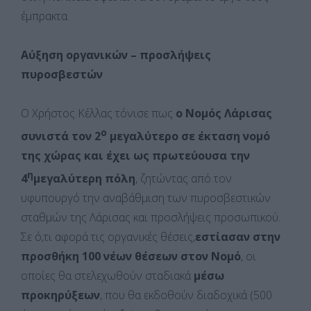
έμπρακτα.
Αύξηση οργανικών – προσλήψεις
πυροσβεστών
Ο Χρήστος Κέλλας τόνισε πως
ο Νομός Λάρισας
ο
συνιστά τον 2
μεγαλύτερο σε έκταση νομό
της χώρας και έχει ως πρωτεύουσα την
η
4
μεγαλύτερη πόλη
, ζητώντας από τον
υφυπουργό την αναβάθμιση των πυροσβεστικών
σταθμών της Λάρισας και προσλήψεις προσωπικού.
Σε ό,τι αφορά τις οργανικές θέσεις,
εστίασαν στην
προσθήκη 100 νέων θέσεων στον Νομό
, οι
οποίες θα στελεχωθούν σταδιακά
μέσω
προκηρύξεων
, που θα εκδοθούν διαδοχικά (500