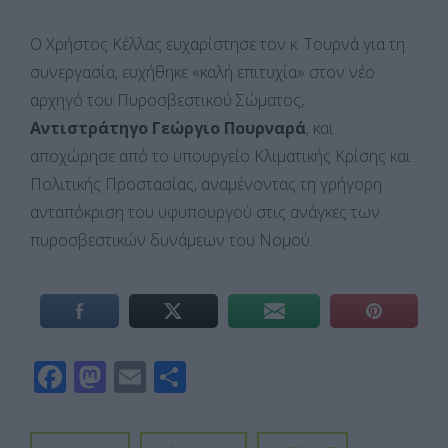
Ο Χρήστος Κέλλας ευχαρίστησε τον κ. Τουρνά για τη
συνεργασία, ευχήθηκε «καλή επιτυχία» στον νέο
αρχηγό του Πυροσβεστικού Σώματος,
Αντιστράτηγο Γεώργιο Πουρναρά
, και
αποχώρησε από το υπουργείο Κλιματικής Κρίσης και
Πολιτικής Προστασίας, αναμένοντας τη γρήγορη
ανταπόκριση του υφυπουργού στις ανάγκες των
πυροσβεστικών δυνάμεων του Νομού.
F
M
E
Μ
ac
as
m
οι
e
to
ail
ρ