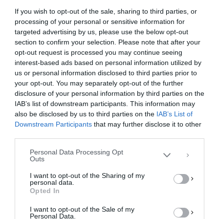
If you wish to opt-out of the sale, sharing to third parties, or
processing of your personal or sensitive information for
targeted advertising by us, please use the below opt-out
section to confirm your selection. Please note that after your
opt-out request is processed you may continue seeing
interest-based ads based on personal information utilized by
us or personal information disclosed to third parties prior to
your opt-out. You may separately opt-out of the further
Διαχείριση Συγκατάθεσης
disclosure of your personal information by third parties on the
Για να παρέχουμε την καλύτερη εμπειρία, χρησιμοποιούμε τεχνολογίες όπως
IAB’s list of downstream participants. This information may
cookies για την αποθήκευση ή/και την πρόσβαση σε πληροφορίες συσκευών.
Η συγκατάθεση για τις εν λόγω τεχνολογίες θα μας επιτρέψει να
also be disclosed by us to third parties on the
IAB’s List of
επεξεργαστούμε δεδομένα προσωπικού χαρακτήρα, όπως συμπεριφορά
Downstream Participants
that may further disclose it to other
περιήγησης ή μοναδικά αναγνωριστικά σε αυτόν τον ιστότοπο. Η μη
third parties.
συγκατάθεση ή η ανάκληση της συγκατάθεσης, μπορεί να επηρεάσει
αρνητικά ορισμένες λειτουργίες και δυνατότητες.
Personal Data Processing Opt
Outs
ΑΠΟΔΟΧΉ
I want to opt-out of the Sharing of my
personal data.
ΔΕΝ ΑΠΟΔΈΧΟΜΑΙ
Opted In
I want to opt-out of the Sale of my
ΠΡΟΒΟΛΉ ΠΡΟΤΙΜΉΣΕΩΝ
Personal Data.