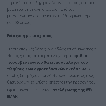
περιοχές, που επλήγησαν έντονα από τους σεισμούς,
βρίσκεται σε μεγάλη απόσταση από τον
μητροπολιτικό σταθμό και έχει αύξηση πληθυσμού
(25000 άτομα).
Ενίσχυση με εποχικούς
Για τις εποχικές θέσεις, ο κ. Κέλλας επισήμανε πως ο
Νομός χρειάζεται επαρκή ενίσχυση, με
αριθμό
πυροσβεστώνπου θα είναι ανάλογος του
πλήθους των αγροτοδασικών εκτάσεων
, οι
οποίες διατρέχουν υψηλό κίνδυνο πυρκαγιάς τους
θερινούς μήνες. Επίσης, επέστησε την προσοχή του
ης
υφυπουργού στην ανάγκη
στελέχωσης της 8
ΕΜΑΚ
.