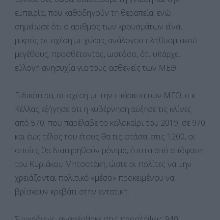
εμπειρία, που καθοδηγούν τη θεραπεία, ενώ
σημείωσε ότι ο αριθμός των κρουσμάτων είναι
μικρός σε σχέση με χώρες ανάλογου πληθυσμιακού
μεγέθους, προσθέτοντας, ωστόσο, ότι υπάρχει
εύλογη ανησυχία για τους ασθενείς των ΜΕΘ.
Ειδικότερα, σε σχέση με την επάρκεια των ΜΕΘ, ο κ.
Κέλλας εξήγησε ότι η κυβέρνηση αύξησε τις κλίνες
από 570, που παρέλαβε το καλοκαίρι του 2019, σε 970
και έως τέλος του έτους θα τις φτάσει στις 1200, οι
οποίες θα διατηρηθούν μόνιμα, έπειτα από απόφαση
του Κυριάκου Μητσοτάκη, ώστε οι πολίτες να μην
χρειάζονται πολιτικό «μέσο» προκειμένου να
βρίσκουν κρεβάτι στην εντατική.
Συγχρόνως, αναφέρθηκε στις προσλήψεις 940