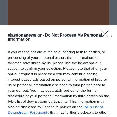
elassonanews.gr -
Do Not Process My Personal
Information
If you wish to opt-out of the sale, sharing to third parties, or
processing of your personal or sensitive information for
targeted advertising by us, please use the below opt-out
section to confirm your selection. Please note that after your
opt-out request is processed you may continue seeing
interest-based ads based on personal information utilized by
us or personal information disclosed to third parties prior to
your opt-out. You may separately opt-out of the further
Διαχείριση Συγκατάθεσης
disclosure of your personal information by third parties on the
Για να παρέχουμε την καλύτερη εμπειρία, χρησιμοποιούμε τεχνολογίες όπως
IAB’s list of downstream participants. This information may
cookies για την αποθήκευση ή/και την πρόσβαση σε πληροφορίες συσκευών.
Η συγκατάθεση για τις εν λόγω τεχνολογίες θα μας επιτρέψει να
also be disclosed by us to third parties on the
IAB’s List of
επεξεργαστούμε δεδομένα προσωπικού χαρακτήρα, όπως συμπεριφορά
Downstream Participants
that may further disclose it to other
περιήγησης ή μοναδικά αναγνωριστικά σε αυτόν τον ιστότοπο. Η μη