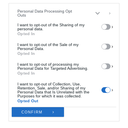
third parties.
συγκατάθεση ή η ανάκληση της συγκατάθεσης, μπορεί να επηρεάσει
αρνητικά ορισμένες λειτουργίες και δυνατότητες.
Personal Data Processing Opt
Outs
ΑΠΟΔΟΧΉ
I want to opt-out of the Sharing of my
personal data.
ΔΕΝ ΑΠΟΔΈΧΟΜΑΙ
Opted In
I want to opt-out of the Sale of my
ΠΡΟΒΟΛΉ ΠΡΟΤΙΜΉΣΕΩΝ
Personal Data.
Opted In
Πολιτική Cookies
Πολιτική Απορρήτου
Επικοινωνία
I want to opt-out of processing my
Personal Data for Targeted Advertising.
Opted In
I want to opt-out of Collection, Use,
Retention, Sale, and/or Sharing of my
Personal Data that Is Unrelated with the
Purposes for which it was collected.
Opted Out
CONFIRM