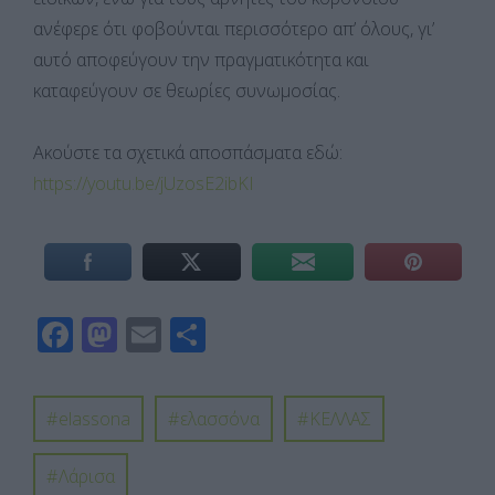
ανέφερε ότι φοβούνται περισσότερο απ’ όλους, γι’
αυτό αποφεύγουν την πραγματικότητα και
καταφεύγουν σε θεωρίες συνωμοσίας.
Ακούστε τα σχετικά αποσπάσματα εδώ:
https://youtu.be/jUzosE2ibKI
F
M
E
Μ
ac
as
m
οι
e
to
ail
ρ
elassona
ελασσόνα
ΚΕΛΛΑΣ
b
d
α
o
o
σ
Λάρισα