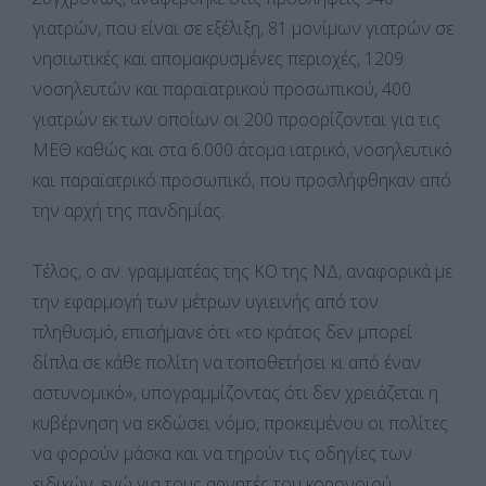
γιατρών, που είναι σε εξέλιξη, 81 μονίμων γιατρών σε
νησιωτικές και απομακρυσμένες περιοχές, 1209
νοσηλευτών και παραϊατρικού προσωπικού, 400
γιατρών εκ των οποίων οι 200 προορίζονται για τις
ΜΕΘ καθώς και στα 6.000 άτομα ιατρικό, νοσηλευτικό
και παραϊατρικό προσωπικό, που προσλήφθηκαν από
την αρχή της πανδημίας.
Τέλος, ο αν. γραμματέας της ΚΟ της ΝΔ, αναφορικά με
την εφαρμογή των μέτρων υγιεινής από τον
πληθυσμό, επισήμανε ότι «το κράτος δεν μπορεί
δίπλα σε κάθε πολίτη να τοποθετήσει κι από έναν
αστυνομικό», υπογραμμίζοντας ότι δεν χρειάζεται η
κυβέρνηση να εκδώσει νόμο, προκειμένου οι πολίτες
να φορούν μάσκα και να τηρούν τις οδηγίες των
ειδικών, ενώ για τους αρνητές του κορονοϊού