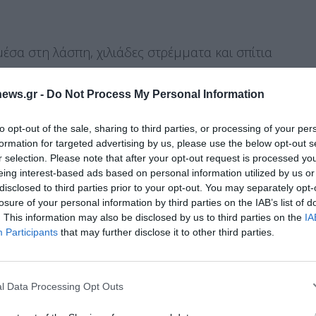
μέσα στη λάσπη, χιλιάδες στρέμματα και σπίτια
 ή «θαμμένα» στη λάσπη συνθέτουν ένα
ews.gr -
Do Not Process My Personal Information
to opt-out of the sale, sharing to third parties, or processing of your per
, η οποία κατέρρευσε.
formation for targeted advertising by us, please use the below opt-out s
r selection. Please note that after your opt-out request is processed y
eing interest-based ads based on personal information utilized by us or
λαιόπυργο με την Αλεξανδρινή, τα παραλιακά
disclosed to third parties prior to your opt-out. You may separately opt-
losure of your personal information by third parties on the IAB’s list of
τζο και έβγαινε προς τον κεντρικό δρόμο
. This information may also be disclosed by us to third parties on the
IA
Διαχείριση Συγκατάθεσης
Participants
that may further disclose it to other third parties.
 την καλύτερη εμπειρία, χρησιμοποιούμε τεχνολογίες όπως cookies για
όσβαση στην περιοχή του Παλαιοπύργου γίνεται
ή/και την πρόσβαση σε πληροφορίες συσκευών. Η συγκατάθεση για τις
ίες θα μας επιτρέψει να επεξεργαστούμε δεδομένα προσωπικού
l Data Processing Opt Outs
 συμπεριφορά περιήγησης ή μοναδικά αναγνωριστικά σε αυτόν τον
συγκατάθεση ή η ανάκληση της συγκατάθεσης, μπορεί να επηρεάσει