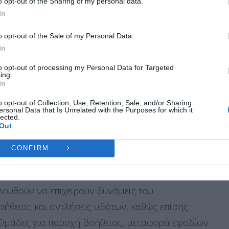
o opt-out of the Sharing of my personal data.
ες λειτουργίες και δυνατότητες.
In
ονίκης
νας-Θεσσαλονίκης στο ύψος της Λάρισας, ωστόσο
Ή
ΔΕΝ ΑΠΟΔΈΧΟΜΑΙ
ΠΡΟΒΟΛΉ ΠΡΟΤΙΜΉ
o opt-out of the Sale of my Personal Data.
ράφεται υποχώρηση των υδάτων.
In
Πολιτική Cookies
Πολιτική Απορρήτου
Επικοινωνία
to opt-out of processing my Personal Data for Targeted
ing.
 κάμπου και συγκεκριμένα της Καρδίτσας, των
In
ς, του Δομοκού και των Φαρσάλων, τα νερά
o opt-out of Collection, Use, Retention, Sale, and/or Sharing
οκαλύπτονται οι οδικοί άξονες.
ersonal Data that Is Unrelated with the Purposes for which it
lected.
Out
ε όλα τα χωριά εκτός από το Κεραμίδι του Δήμου
CONFIRM
λουθούν να επιχειρούν δυνάμεις του
ήθειας και αντλήσεις υδάτων, καθώς επίσης
ς Ομάδες για παροχή βοήθειας, μεταφορά εφοδίων