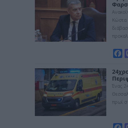
Φαρσ
e
Ανακοί
b
Κώστα 
o
διάβασ
o
προκαλ
k
F
a
c
24χρ
Περι
e
Ένας 2
b
Θεσσαλ
o
πρωί σ
o
k
F