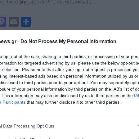
n
ίτ
ος πλειοψηφίας του Δήμου Ελασσόνας …
ε
M
E
Μ
a
m
οι
st
ai
ρ
ηγό προσέκρουσε στις μπάρες και
ews.gr -
Do Not Process My Personal Information
ε από γέφυρα (ΦΩΤΟ)
o
l
α
ρτηγό έπεσε το πρωί από γέφυρα, στη σύνδεση της
to opt-out of the sale, sharing to third parties, or processing of your per
d
σ
formation for targeted advertising by us, please use the below opt-out s
ικής περιφερειακής οδού της Θεσσαλονίκης με την
o
τε
r selection. Please note that after your opt-out request is processed y
Ευτυχώς ο οδηγός τραυματίστηκε …
eing interest-based ads based on personal information utilized by us or
n
ίτ
disclosed to third parties prior to your opt-out. You may separately opt-
ε
losure of your personal information by third parties on the IAB’s list of
. This information may also be disclosed by us to third parties on the
IA
M
E
Μ
Διαχείριση Συγκατάθεσης
Participants
that may further disclose it to other third parties.
a
m
οι
 την καλύτερη εμπειρία, χρησιμοποιούμε τεχνολογίες όπως cookies για
st
ai
ρ
ή/και την πρόσβαση σε πληροφορίες συσκευών. Η συγκατάθεση για τις
 οι δρόμοι της Λάρισας ανοίγουν για
ίες θα μας επιτρέψει να επεξεργαστούμε δεδομένα προσωπικού
l Data Processing Opt Outs
υκλοφορία οχημάτων – Τί ισχύει για το
o
l
α
 συμπεριφορά περιήγησης ή μοναδικά αναγνωριστικά σε αυτόν τον
ο Λάρισα-Γιάννουλη
συγκατάθεση ή η ανάκληση της συγκατάθεσης, μπορεί να επηρεάσει