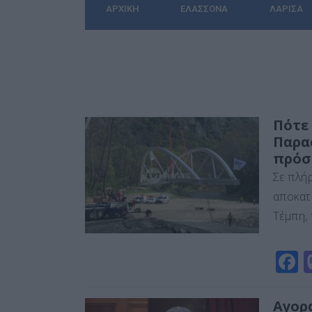
ΑΡΧΙΚΉ
ΕΛΑΣΣΌΝΑ
ΛΆΡΙΣΑ
Πότε 
Παρα
πρόσ
Σε πλήρ
αποκατ
Τέμπη,
F
a
c
Αγορ