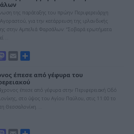
άλων
o
l
α
νωση της παράταξης του πρώην Περιφερειάρχη
d
σ
Αγοραστού, για την κατάρρευση της ιρλανδικής
o
τε
ης στην Αμπελιά Φαρσάλων: “Σοβαρά ερωτήματα
n
ίτ
εί …
ε
M
E
Μ
a
m
οι
st
ai
ρ
ονος έπεσε από γέφυρα του
φερειακού
o
l
α
4χρονος έπεσε από γέφυρα στην Περιφερειακή Οδό
d
σ
ονίκης, στο ύψος του Αγίου Παύλου, στις 11:00 το
o
τε
τη Θεσσαλονίκη. …
n
ίτ
ε
M
E
Μ