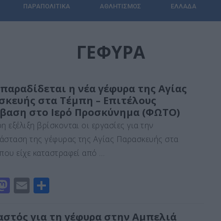
ΠΑΡΑΠΟΛΙΤΙΚΆ
ΑΘΛΗΤΙΣΜΌΣ
ΕΛΛΆΔΑ
ΓΈΦΥΡΑ
παραδίδεται η νέα γέφυρα της Αγίας
σκευής στα Τέμπη – Επιτέλους
βαση στο Ιερό Προσκύνημα (ΦΩΤΟ)
η εξέλιξη βρίσκονται οι εργασίες για την
άσταση της γέφυρας της Αγίας Παρασκευής στα
 που είχε καταστραφεί από …
M
E
Μ
a
m
οι
st
ai
ρ
αστός για τη γέφυρα στην Αμπελιά