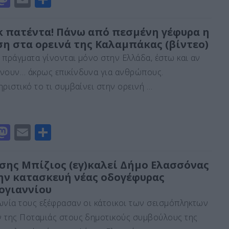
a
m
οι
st
ai
ρ
k πατέντα! Πάνω από πεσμένη γέφυρα η
ση στα ορεινά της Καλαμπάκας (βίντεο)
o
l
α
 πράγματα γίνονται μόνο στην Ελλάδα, έστω και αν
d
σ
νουν… άκρως επικίνδυνα για ανθρώπους.
o
τε
ηριστικό το τι συμβαίνει στην ορεινή …
n
ίτ
ε
M
E
Μ
a
m
οι
st
ai
ρ
σης Μπίζιος (εγ)καλεί Δήμο Ελασσόνας
την κατασκευή νέας οδογέφυρας
o
l
α
ογιαννίου
d
σ
ωνία τους εξέφρασαν οι κάτοικοι των σεισμόπληκτων
o
τε
 της Ποταμιάς στους δημοτικούς συμβούλους της