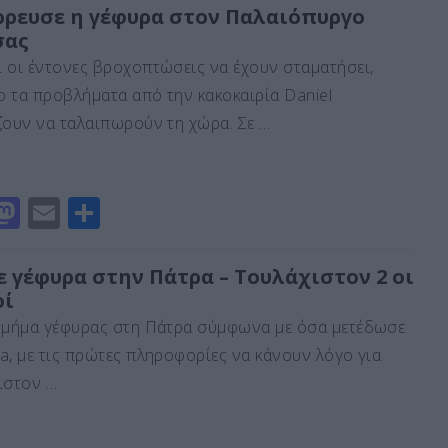
st
ai
ρ
ρρευσε η γέφυρα στον Παλαιόπυργο
σας
o
l
α
 οι έντονες βροχοπτώσεις να έχουν σταματήσει,
d
σ
 τα προβλήματα από την κακοκαιρία Daniel
o
τε
ζουν να ταλαιπωρούν τη χώρα. Σε …
n
ίτ
ε
M
E
Μ
a
m
οι
st
ai
ρ
 γέφυρα στην Πάτρα – Τουλάχιστον 2 οι
οί
o
l
α
τμήμα γέφυρας στη Πάτρα σύμφωνα με όσα μετέδωσε
d
σ
a, με τις πρώτες πληροφορίες να κάνουν λόγο για
o
τε
ιστον …
n
ίτ
ε