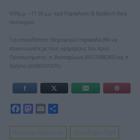
9:00μ.μ. – 11:30 μ.μ. Ιερά Παράκληση & Βραδινή Θεία
Λειτουργία
Για οποιαδήποτε πληροφορία παρακαλείσθε να
επικοινωνείτε με τους εφημερίους του Ιερού
Προσκυνήματος π. Βησσαρίωνα (6972088285) και π.
Χρήστο ((6980101075).
F
M
E
Μ
ac
as
m
οι
e
to
ail
ρ
Αγιονέρι Ελασσόνας
Ζωοδόχου Πηγή
b
d
α