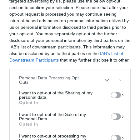
targeted advertising by us, please use the below opt-out
section to confirm your selection. Please note that after your
opt-out request is processed you may continue seeing
interest-based ads based on personal information utilized by
us or personal information disclosed to third parties prior to
your opt-out. You may separately opt-out of the further
Διαχείριση Συγκατάθεσης
disclosure of your personal information by third parties on the
Για να παρέχουμε την καλύτερη εμπειρία, χρησιμοποιούμε τεχνολογίες όπως
IAB’s list of downstream participants. This information may
cookies για την αποθήκευση ή/και την πρόσβαση σε πληροφορίες συσκευών.
Η συγκατάθεση για τις εν λόγω τεχνολογίες θα μας επιτρέψει να
also be disclosed by us to third parties on the
IAB’s List of
επεξεργαστούμε δεδομένα προσωπικού χαρακτήρα, όπως συμπεριφορά
Downstream Participants
that may further disclose it to other
περιήγησης ή μοναδικά αναγνωριστικά σε αυτόν τον ιστότοπο. Η μη
third parties.
συγκατάθεση ή η ανάκληση της συγκατάθεσης, μπορεί να επηρεάσει
αρνητικά ορισμένες λειτουργίες και δυνατότητες.
Personal Data Processing Opt
Outs
ΑΠΟΔΟΧΉ
I want to opt-out of the Sharing of my
personal data.
ΔΕΝ ΑΠΟΔΈΧΟΜΑΙ
Opted In
I want to opt-out of the Sale of my
ΠΡΟΒΟΛΉ ΠΡΟΤΙΜΉΣΕΩΝ
Personal Data.
Opted In
Πολιτική Cookies
Πολιτική Απορρήτου
Επικοινωνία
I want to opt-out of processing my