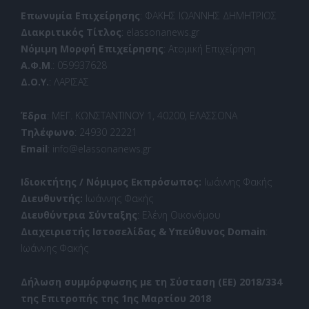
Επωνυμία Επιχείρησης
: ΦΑΚΗΣ ΙΩΑΝΝΗΣ ΔΗΜΗΤΡΙΟΣ
Διακριτικός Τίτλος
: elassonanews.gr
Νόμιμη Μορφή Επιχείρησης
: Ατομική Επιχείρηση
Α.Φ.Μ
.: 059937628
Δ.Ο.Υ.
: ΛΑΡΙΣΑΣ
Έδρα
: ΜΕΓ. ΚΩΝΣΤΑΝΤΙΝΟΥ 1, 40200, ΕΛΑΣΣΟΝΑ
Τηλέφωνο
: 24930 22221
Email
: info@elassonanews.gr
Ιδιοκτήτης / Νόμιμος Εκπρόσωπος:
Ιωάννης Φακής
Διευθυντής:
Ιωάννης Φακής
Διευθύντρια Σύνταξης
: Ελένη Οικονόμου
Διαχειριστής Ιστοσελίδας & Υπεύθυνος Domain
:
Ιωάννης Φακής
Δήλωση συμμόρφωσης με τη Σύσταση (ΕΕ) 2018/334
της Επιτροπής της 1ης Μαρτίου 2018