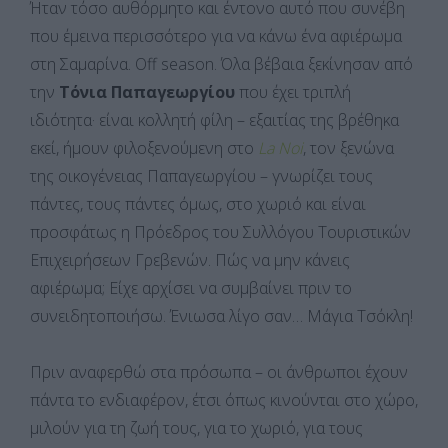
Ήταν τόσο αυθόρμητο και έντονο αυτό που συνέβη
που έμεινα περισσότερο για να κάνω ένα αφιέρωμα
στη Σαμαρίνα. Off season. Όλα βέβαια ξεκίνησαν από
την
Τόνια Παπαγεωργίου
που έχει τριπλή
ιδιότητα· είναι κολλητή φίλη – εξαιτίας της βρέθηκα
εκεί, ήμουν φιλοξενούμενη στο
La Noi
, τον ξενώνα
της οικογένειας Παπαγεωργίου – γνωρίζει τους
πάντες, τους πάντες όμως, στο χωριό και είναι
προσφάτως η Πρόεδρος του Συλλόγου Τουριστικών
Επιχειρήσεων Γρεβενών. Πώς να μην κάνεις
αφιέρωμα; Είχε αρχίσει να συμβαίνει πριν το
συνειδητοποιήσω. Ένιωσα λίγο σαν… Μάγια Τσόκλη!
Πριν αναφερθώ στα πρόσωπα – οι άνθρωποι έχουν
πάντα το ενδιαφέρον, έτσι όπως κινούνται στο χώρο,
μιλούν για τη ζωή τους, για το χωριό, για τους