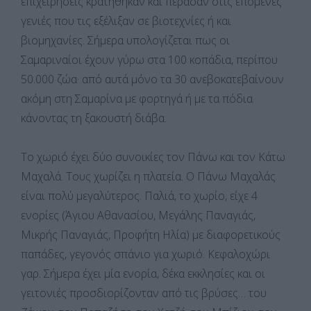
επιχειρήσεις κρατήθηκαν και πέρασαν στις επόμενες
γενιές που τις εξέλιξαν σε βιοτεχνίες ή και
βιομηχανίες. Σήμερα υπολογίζεται πως οι
Σαμαριναίοι έχουν γύρω στα 100 κοπάδια, περίπου
50.000 ζώα· από αυτά μόνο τα 30 ανεβοκατεβαίνουν
ακόμη στη Σαμαρίνα με φορτηγά ή με τα πόδια
κάνοντας τη ξακουστή διάβα.
Το χωριό έχει δύο συνοικίες τον Πάνω και τον Κάτω
Μαχαλά. Τους χωρίζει η πλατεία. Ο Πάνω Μαχαλάς
είναι πολύ μεγαλύτερος. Παλιά, το χωρίο, είχε 4
ενορίες (Άγιου Αθανασίου, Μεγάλης Παναγιάς,
Μικρής Παναγιάς, Προφήτη Ηλία) με διαφορετικούς
παπάδες, γεγονός σπάνιο για χωριό. Κεφαλοχώρι
γαρ. Σήμερα έχει μία ενορία, δέκα εκκλησίες και οι
γειτονιές προσδιορίζονταν από τις βρύσες… του