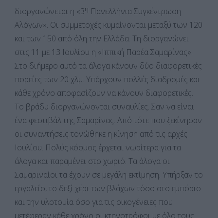
η
διοργανώνεται η «3
Πανελλήνια Συγκέντρωση
Αλόγων». Οι συμμετοχές κυμαίνονται μεταξύ των 120
και των 150 από όλη την Ελλάδα. Τη διοργανώνει
στις 11 με 13 Ιουλίου η «Ιππική Παρέα Σαμαρίνας».
Στο διήμερο αυτό τα άλογα κάνουν δύο διαφορετικές
πορείες των 20 χλμ. Υπάρχουν πολλές διαδρομές και
κάθε χρόνο αποφασίζουν να κάνουν διαφορετικές.
Το βράδυ διοργανώνονται συναυλίες. Σαν να είναι
ένα φεστιβάλ της Σαμαρίνας. Από τότε που ξεκίνησαν
οι συναντήσεις τονώθηκε η κίνηση από τις αρχές
Ιουλίου. Πολύς κόσμος έρχεται νωρίτερα για τα
άλογα και παραμένει στο χωριό. Τα άλογα οι
Σαμαριναίοι τα έχουν σε μεγάλη εκτίμηση. Υπήρξαν το
εργαλείο, το δεξί χέρι των βλάχων τόσο στο εμπόριο
και την υλοτομία όσο για τις οικογένειες που
μετέφεραν κάθε χρόνο οι κτηνοτρόφοι με όλο τους