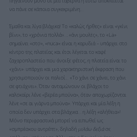
πηγαίνουν μόνο σε μια ταβέρνα ή έστω αποκλείεται
να πάνε σε κάποια συγκεκριμένη…
Έμαθα και λίγα βλάχικα! Το «καλώς ήρθες» είναι «γκίνι
βίνι», το «χρόνια πολλά»… «άνι μουλτς», το «La»
σημαίνει «στο», «nuca» είναι η καρυδιά – υπάρχει στο
κέντρο της πλατείας και έτσι λέγεται το καφέ
ζαχαροπλαστείο που άνοιξε φέτος, η πλατεία είναι το
«χάνι»· υπάρχει και μια χαρακτηριστική έκφραση που
χρησιμοποιούν οι παλιοί… «Το χάνι σε χάνει, το χάνι
σε φτιάχνει». Όταν ανταμώνουν οι βλάχοι το
καλοκαίρι λένε «βερέα μπούνα», όταν αποχωρίζονται
λένε «σε αι γιάρνα μπούνα». Υπάρχει και μία λέξη η
οποία δεν υπάρχει στα βλάχικα… η λέξη «αλήθεια»!
Μόνο περιφραστικά μπορεί να ειπωθεί ως
«σμπρέσκου αντρέπτ», δηλαδή
μιλάω δεξιά
σε