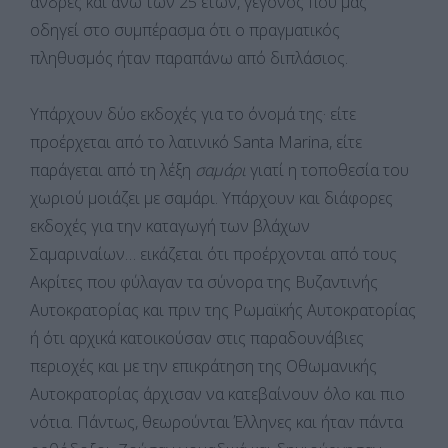
άνδρες και άνω των 25 ετών, γεγονός που μας
οδηγεί στο συμπέρασμα ότι ο πραγματικός
πληθυσμός ήταν παραπάνω από διπλάσιος.
Υπάρχουν δύο εκδοχές για το όνομά της· είτε
προέρχεται από το λατινικό Santa Marina, είτε
παράγεται από τη λέξη
σαμάρι
γιατί η τοποθεσία του
χωριού μοιάζει με σαμάρι. Υπάρχουν και διάφορες
εκδοχές για την καταγωγή των βλάχων
Σαμαριναίων… εικάζεται ότι προέρχονται από τους
Ακρίτες που φύλαγαν τα σύνορα της Βυζαντινής
Αυτοκρατορίας και πριν της Ρωμαϊκής Αυτοκρατορίας
ή ότι αρχικά κατοικούσαν στις παραδουνάβιες
περιοχές και με την επικράτηση της Οθωμανικής
Αυτοκρατορίας άρχισαν να κατεβαίνουν όλο και πιο
νότια. Πάντως, θεωρούνται Έλληνες και ήταν πάντα