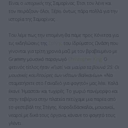
Είναι ο
ιστορικός
της Σαμαρίνας. Έτσι τον λένε και
τον πειράζουν όλοι. Ξέρει όντως πάρα πολλά για την
ιστορία της Σαμαρίνας…
Του λέμε πως την επομένη θα πάμε προς Κόνιτσα για
τις εκδηλώσεις της
Στέγης
του Ιδρύματος Ωνάση που
γίνονται για τρίτη χρονιά μαζί με τον βραβευμένο με
Grammy μουσικό παραγωγό
Christopher King
. Ο
φετινός τίτλος ήταν
«Γιατί ’ναι μαύρα τα βουνά ’25: Οι
μουσικές κουλτούρες των νότιων Βαλκανίων»
. «Να
σταματήσετε στο Γαναδιό για φαγητό» μας λέει. Καλά
έκανε. Ήμασταν και τυχερές. Το χωριό πανέμορφο και
στην ταβέρνα στην πλατεία πετύχαμε μια παρέα από
το φεστιβάλ της Στέγης. Χοροδιδάσκαλοι, μουσικοί,
νεαροί με δικά τους όργανα, κάνανε το φαγητό τους
γλέντι…