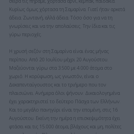
σειρά τις πήραμε, χόρτασα αρνί, κεμπάκ, παϊδάκια.
Κυρίως όμως χόρτασα τη Σαμαρίνα. Γιατί ήταν αρκετά
άδεια. Ζωντανή, αλλά άδεια. Τόσο όσο για να τη
γνωρίσεις και να την απολαύσεις. Την ίδια και τις
γύρω περιοχές.
Η χρυσή σεζόν στη Σαμαρίνα είναι ένας μήνας
περίπου. Από 20 Ιουλίου μέχρι 20 Αυγούστου.
Μαζεύονται γύρω στα 3.500 με 4.000 άτομα στο
χωριό. Η κορύφωση, ως γνωστόν, είναι ο
Δεκαπενταύγουστος και το τριήμερο που τον
πλαισιώνει. Ανήμερα όλοι ψήνουν. Δικαιολογημένα
έχει χαρακτηριστεί το δεύτερο Πάσχα των Ελλήνων.
Και το μεγάλο πανηγύρι είναι την επομένη, στις 16
Αυγούστου. Εκείνη την ημέρα η επισκεψιμότητα έχει
φτάσει και τις 15.000 άτομα, βλάχους και μη, πολίτες