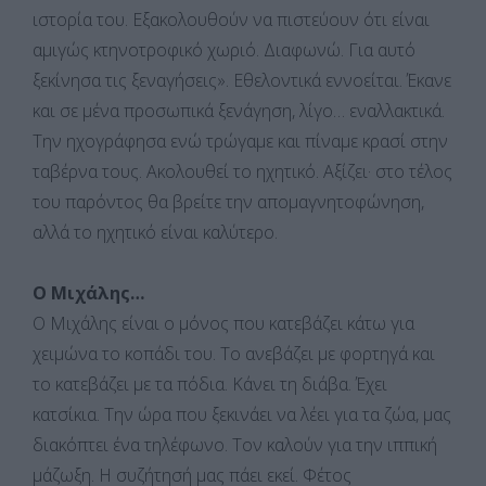
ιστορία του. Εξακολουθούν να πιστεύουν ότι είναι
αμιγώς κτηνοτροφικό χωριό. Διαφωνώ. Για αυτό
ξεκίνησα τις ξεναγήσεις». Εθελοντικά εννοείται. Έκανε
και σε μένα προσωπικά ξενάγηση, λίγο… εναλλακτικά.
Την ηχογράφησα ενώ τρώγαμε και πίναμε κρασί στην
ταβέρνα τους. Ακολουθεί το ηχητικό. Αξίζει· στο τέλος
του παρόντος θα βρείτε την απομαγνητοφώνηση,
αλλά το ηχητικό είναι καλύτερο.
Ο Μιχάλης…
Ο Μιχάλης είναι ο μόνος που κατεβάζει κάτω για
χειμώνα το κοπάδι του. Το ανεβάζει με φορτηγά και
το κατεβάζει με τα πόδια. Κάνει τη διάβα. Έχει
κατσίκια. Την ώρα που ξεκινάει να λέει για τα ζώα, μας
διακόπτει ένα τηλέφωνο. Τον καλούν για την ιππική
μάζωξη. Η συζήτησή μας πάει εκεί. Φέτος