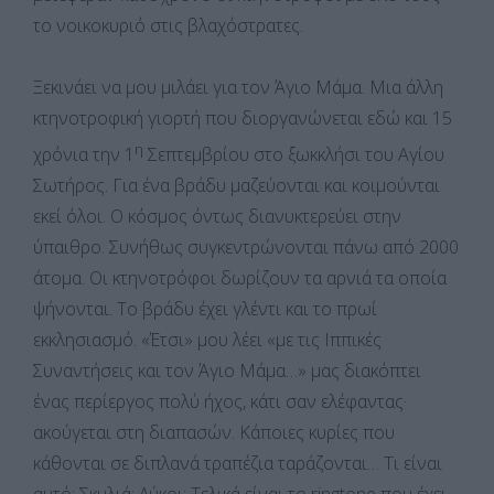
το νοικοκυριό στις βλαχόστρατες.
Ξεκινάει να μου μιλάει για τον Άγιο Μάμα. Μια άλλη
κτηνοτροφική γιορτή που διοργανώνεται εδώ και 15
η
χρόνια την 1
Σεπτεμβρίου στο ξωκκλήσι του Αγίου
Σωτήρος. Για ένα βράδυ μαζεύονται και κοιμούνται
εκεί όλοι. Ο κόσμος όντως διανυκτερεύει στην
ύπαιθρο. Συνήθως συγκεντρώνονται πάνω από 2000
άτομα. Οι κτηνοτρόφοι δωρίζουν τα αρνιά τα οποία
ψήνονται. Το βράδυ έχει γλέντι και το πρωί
εκκλησιασμό. «Έτσι» μου λέει «με τις Ιππικές
Συναντήσεις και τον Άγιο Μάμα…» μας διακόπτει
ένας περίεργος πολύ ήχος, κάτι σαν ελέφαντας·
ακούγεται στη διαπασών. Κάποιες κυρίες που
κάθονται σε διπλανά τραπέζια ταράζονται… Τι είναι