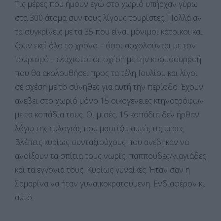
Τις μέρες που ήμουν εγώ στο χωριό υπήρχαν γύρω
στα 300 άτομα συν τους λίγους τουρίστες. Πολλά αν
τα συγκρίνεις με τα 35 που είναι μόνιμοι κάτοικοι και
ζουν εκεί όλο το χρόνο – όσοι ασχολούνται με τον
τουρισμό – ελάχιστοι σε σχέση με την κοσμοσυρροή
που θα ακολουθήσει προς τα τέλη Ιουλίου και λίγοι
σε σχέση με το σύνηθες για αυτή την περίοδο. Έχουν
ανέβει στο χωριό μόνο 15 οικογένειες κτηνοτρόφων
με τα κοπάδια τους. Οι μισές. 15 κοπάδια δεν ήρθαν
λόγω της ευλογιάς που μαστίζει αυτές τις μέρες.
Βλέπεις κυρίως συνταξιούχους που ανέβηκαν να
ανοίξουν τα σπίτια τους νωρίς, παππούδες/γιαγιάδες
και τα εγγόνια τους. Κυρίως γυναίκες. Ήταν σαν η
Σαμαρίνα να ήταν γυναικοκρατούμενη. Ενδιαφέρον κι
αυτό.