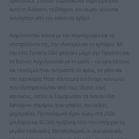
ορθόδοξοι. Ζούσαν νομαδικά και δημιούργησαν
αυτή τη διάλεκτο, τα βλάχικα, για να μην γίνονται
αντιληπτοί από τον εκάστοτε εχθρό.
Ασχολούνταν πάντα με την κτηνοτροφία και τα
υποπροϊόντα της, την υλοτομία και το εμπόριο. Με
την τότε Εγνατία Οδό φτάνανε μέχρι την Τεργέστη και
τη Βιέννη. Ασχολούνταν με το μαλλί – τα υφαντά τους
και τα κιλίμια ήταν ονομαστά, το κρέας, το γάλα και
την τυροκομία. Ήταν πάντα μια αυτόνομη κοινωνία
που εξυπηρετούνταν από τους ίδιους τους
κατοίκους, οπότε οι Σαμαριναίοι τα έκαναν όλα·
έφτιαχναν σαμάρια, ήταν ράφτες, αγωγιάτες,
μαχαιράδες. Προπολεμικά είχαν γύρω στα 2500
μουλάρια και 80.000 πρόβατα, τότε που υπήρχαν τα
μεγάλα τσελιγκάτα. Μεταπολεμικά, οι οικογενειακές