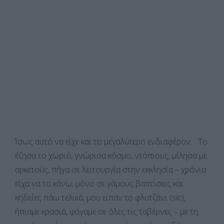
Ίσως αυτό να είχε και το μεγαλύτερο ενδιαφέρον… Το
έζησα το χωριό, γνώρισα κόσμο, ντόπιους, μίλησα με
αρκετούς, πήγα σε λειτουργία στην εκκλησία – χρόνια
είχα να το κάνω, μόνο σε γάμους βαπτίσεις και
κηδείες πάω τελικά, μου είπαν το φλυτζάνι (sic),
ήπιαμε κρασιά, φάγαμε σε όλες τις ταβέρνες – με τη