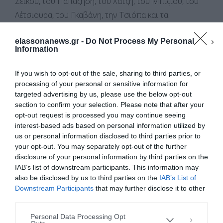
Ζέικου, του Παπαζήση, του Χατζή, του Μπίζιου, του
Λέτσιουρα, του Γκαβάνη, την Τσιόπα και τα
Παπακύρια. Προπολεμικά, αλλά και σήμερα, η πιο
elassonanews.gr -
Do Not Process My Personal
ξακουστή γειτονιά ήταν τα Παπακύρια, στον Πάνω
Information
Μαχαλά στην ενορία του Προφήτη Ηλία. Τότε είχε
εκεί μέχρι και κέντρο διασκέδασης, όχι απλά καφενείο,
If you wish to opt-out of the sale, sharing to third parties, or
που γίνονταν χοροεσπερίδες! Και σήμερα στην ίδια
processing of your personal or sensitive information for
targeted advertising by us, please use the below opt-out
γειτονιά συναντάς πολλά ωραία σπίτια και βίλες.
section to confirm your selection. Please note that after your
opt-out request is processed you may continue seeing
Σήμερα η Σαμαρίνα, εκτός από την κτηνοτροφία,
interest-based ads based on personal information utilized by
us or personal information disclosed to third parties prior to
ασχολείται και με τον τουρισμό. Στο χωριό υπάρχουν
your opt-out. You may separately opt-out of the further
Διαχείριση Συγκατάθεσης
5 ξενώνες με 150 κλίνες συνολικά. Το πώς
disclosure of your personal information by third parties on the
Για να παρέχουμε την καλύτερη εμπειρία, χρησιμοποιούμε τεχνολογίες όπως
συγκεντρώνεται τόσος κόσμος τον Αύγουστο είναι
IAB’s list of downstream participants. This information may
cookies για την αποθήκευση ή/και την πρόσβαση σε πληροφορίες συσκευών.
Η συγκατάθεση για τις εν λόγω τεχνολογίες θα μας επιτρέψει να
also be disclosed by us to third parties on the
IAB’s List of
εντυπωσιακό. Τα σπίτια γεμίζουν από τις οικογένειες
επεξεργαστούμε δεδομένα προσωπικού χαρακτήρα, όπως συμπεριφορά
Downstream Participants
that may further disclose it to other
και φίλους. Ασφυκτικά. Έχει τρεις ταβέρνες που είναι
περιήγησης ή μοναδικά αναγνωριστικά σε αυτόν τον ιστότοπο. Η μη
third parties.
συγκατάθεση ή η ανάκληση της συγκατάθεσης, μπορεί να επηρεάσει
ανοιχτά όλο το χρόνο, του «Πάσχου-Η Ωραία
αρνητικά ορισμένες λειτουργίες και δυνατότητες.
Personal Data Processing Opt