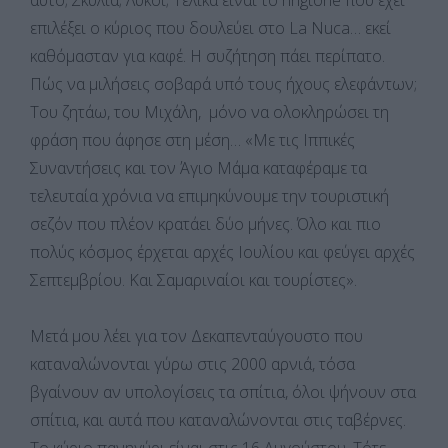
αυτό; Σκυλιά; Λύκοι; Τελικά είναι το ringtone που έχει
επιλέξει ο κύριος που δουλεύει στο La Nuca… εκεί
καθόμασταν για καφέ. Η συζήτηση πάει περίπατο.
Πώς να μιλήσεις σοβαρά υπό τους ήχους ελεφάντων;
Του ζητάω, του Μιχάλη, μόνο να ολοκληρώσει τη
φράση που άφησε στη μέση… «Με τις Ιππικές
Συναντήσεις και τον Άγιο Μάμα καταφέραμε τα
τελευταία χρόνια να επιμηκύνουμε την τουριστική
σεζόν που πλέον κρατάει δύο μήνες. Όλο και πιο
πολύς κόσμος έρχεται αρχές Ιουλίου και φεύγει αρχές
Σεπτεμβρίου. Και Σαμαριναίοι και τουρίστες».
Μετά μου λέει για τον Δεκαπενταύγουστο που
καταναλώνονται γύρω στις 2000 αρνιά, τόσα
βγαίνουν αν υπολογίσεις τα σπίτια, όλοι ψήνουν στα
σπίτια, και αυτά που καταναλώνονται στις ταβέρνες.