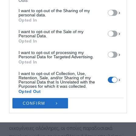
Σαμαρίνα», του «Λάκη Αβέλλα-Ο Γεροσμόλικας» και
Outs
ΑΠΟΔΟΧΉ
του «Σωτήρη Χώτου-Ο Μπαρμπαμιχαλης». Άλλες δύο
I want to opt-out of the Sharing of my
personal data.
ταβέρνες και σουβλατζίδικα, δύο καφέ-
ΔΕΝ ΑΠΟΔΈΧΟΜΑΙ
Opted In
ζαχαροπλαστεία και τρία καφέ-μπαρ ανοίγουν το
I want to opt-out of the Sale of my
ΠΡΟΒΟΛΉ ΠΡΟΤΙΜΉΣΕΩΝ
καλοκαίρι. Έχει δύο μανάβικα – ο ένας μανάβης είναι
Personal Data.
Opted In
Πόντιος και όχι Βλάχος και Σαμαριναίος… δεν έμαθα
Πολιτική Cookies
Πολιτική Απορρήτου
Επικοινωνία
πως βρέθηκε εκεί, ένα φούρνο και τρία παντοπωλεία
I want to opt-out of processing my
Personal Data for Targeted Advertising.
και είδη δώρων. Όπου και να φας είναι εξαιρετικά.
Opted In
Μεταξύ τους βέβαια οι μαγαζάτορες έχουν μεγάλο
I want to opt-out of Collection, Use,
ανταγωνισμό. Παλιά θα έλεγες ότι υπήρχε πόλεμος
Retention, Sale, and/or Sharing of my
Personal Data that Is Unrelated with the
ανάμεσα στις ταβέρνες… μέχρι και με μπαλτάδες
Purposes for which it was collected.
Opted Out
βγήκαν κάποτε και πιάστηκαν στα χέρια· υπήρχει και
μια ιστορία ότι κάποτε κάποιοι έριξαν αλάτι σε ένα
CONFIRM
δέντρο για να ξεραθεί και να μην έχει σκιά το μαγαζί
από κάτω του! Και φυσικά υπάρχει κόσμος,
οικογένειες ολόκληρες, οι οποίες παραδοσιακά