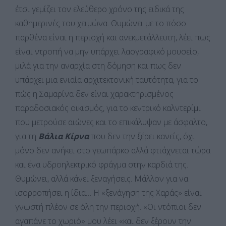
έτσι γεμίζει τον ελεύθερο χρόνο της ειδικά της
καθημερινές του χειμώνα. Θυμώνει με το πόσο
παρθένα είναι η περιοχή και ανεκμετάλλευτη, λέει πως
είναι ντροπή να μην υπάρχει λαογραφικό μουσείο,
μιλά για την αναρχία στη δόμηση και πως δεν
υπάρχει μια ενιαία αρχιτεκτονική ταυτότητα, για το
πώς η Σαμαρίνα δεν είναι χαρακτηρισμένος
παραδοσιακός οικισμός, για το κεντρικό καλντερίμι
που μετρούσε αιώνες και το επικάλυψαν με άσφαλτο,
για τη
Βάλια Κίρνα
που δεν την ξέρει κανείς, όχι
μόνο δεν ανήκει στο γεωπάρκο αλλά φτιάχνεται τώρα
και ένα υδροηλεκτρικό φράγμα στην καρδιά της.
Θυμώνει, αλλά κάνει ξεναγήσεις. Μάλλον για να
ισορροπήσει η ίδια… Η «ξενάγηση της Χαράς» είναι
γνωστή πλέον σε όλη την περιοχή. «Οι ντόπιοι δεν
αγαπάνε το χωριό» μου λέει «και δεν ξέρουν την