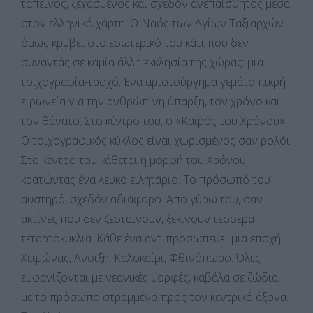
ταπεινός, ξεχασμένος και σχεδόν ανεπαίσθητος μέσα
στον ελληνικό χάρτη. Ο Ναός των Αγίων Ταξιαρχών
όμως κρύβει στο εσωτερικό του κάτι που δεν
συναντάς σε καμία άλλη εκκλησία της χώρας: μια
τοιχογραφία-τροχό. Ένα αριστούργημα γεμάτο πικρή
ειρωνεία για την ανθρώπινη ύπαρξη, τον χρόνο και
τον θάνατο. Στο κέντρο του, ο «Καιρός του Χρόνου».
Ο τοιχογραφικός κύκλος είναι χωρισμένος σαν ρολόι.
Στο κέντρο του κάθεται η μορφή του Χρόνου,
κρατώντας ένα λευκό ειλητάριο. Το πρόσωπό του
αυστηρό, σχεδόν αδιάφορο. Από γύρω του, σαν
ακτίνες που δεν ζεσταίνουν, ξεκινούν τέσσερα
τεταρτοκύκλια. Κάθε ένα αντιπροσωπεύει μια εποχή:
Χειμώνας, Άνοιξη, Καλοκαίρι, Φθινόπωρο. Όλες
εμφανίζονται με νεανικές μορφές, καβάλα σε ζώδια,
με το πρόσωπο στραμμένο προς τον κεντρικό άξονα.