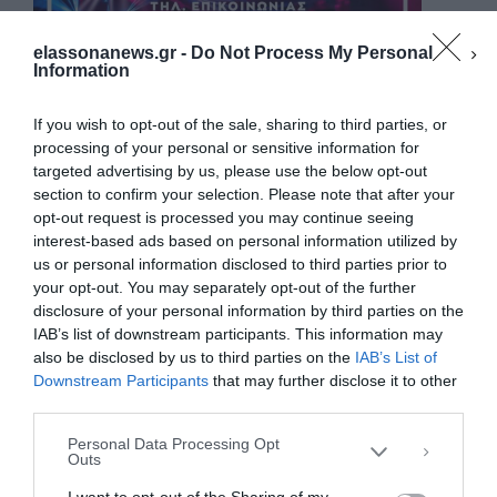
elassonanews.gr -
Do Not Process My Personal
Information
If you wish to opt-out of the sale, sharing to third parties, or
processing of your personal or sensitive information for
targeted advertising by us, please use the below opt-out
section to confirm your selection. Please note that after your
opt-out request is processed you may continue seeing
interest-based ads based on personal information utilized by
us or personal information disclosed to third parties prior to
your opt-out. You may separately opt-out of the further
Διαχείριση Συγκατάθεσης
disclosure of your personal information by third parties on the
Για να παρέχουμε την καλύτερη εμπειρία, χρησιμοποιούμε τεχνολογίες όπως
IAB’s list of downstream participants. This information may
cookies για την αποθήκευση ή/και την πρόσβαση σε πληροφορίες συσκευών.
Η συγκατάθεση για τις εν λόγω τεχνολογίες θα μας επιτρέψει να
also be disclosed by us to third parties on the
IAB’s List of
επεξεργαστούμε δεδομένα προσωπικού χαρακτήρα, όπως συμπεριφορά
Downstream Participants
that may further disclose it to other
περιήγησης ή μοναδικά αναγνωριστικά σε αυτόν τον ιστότοπο. Η μη
third parties.
συγκατάθεση ή η ανάκληση της συγκατάθεσης, μπορεί να επηρεάσει
αρνητικά ορισμένες λειτουργίες και δυνατότητες.
Personal Data Processing Opt
Outs
ΑΠΟΔΟΧΉ