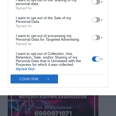
I want to opt-out of the Sharing of my
personal data.
ΔΕΝ ΑΠΟΔΈΧΟΜΑΙ
Opted In
I want to opt-out of the Sale of my
ΠΡΟΒΟΛΉ ΠΡΟΤΙΜΉΣΕΩΝ
Personal Data.
Opted In
Πολιτική Cookies
Πολιτική Απορρήτου
Επικοινωνία
I want to opt-out of processing my
Personal Data for Targeted Advertising.
Opted In
I want to opt-out of Collection, Use,
Retention, Sale, and/or Sharing of my
Personal Data that Is Unrelated with the
Purposes for which it was collected.
Opted Out
CONFIRM