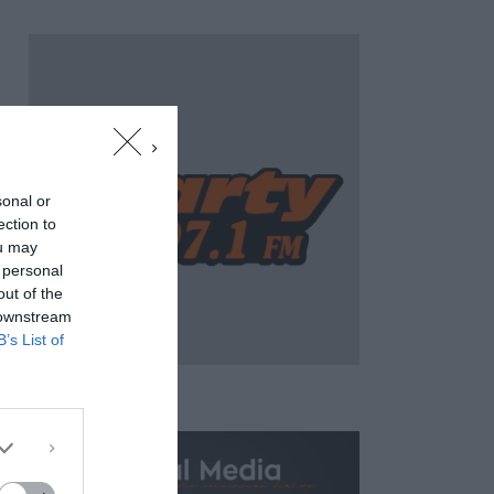
sonal or
ection to
ou may
 personal
out of the
 downstream
B’s List of