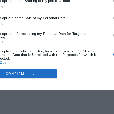
o opt-out of the Sharing of my personal data.
ες λειτουργίες και δυνατότητες.
In
Ή
ΔΕΝ ΑΠΟΔΈΧΟΜΑΙ
ΠΡΟΒΟΛΉ ΠΡΟΤΙΜΉ
o opt-out of the Sale of my Personal Data.
In
Πολιτική Cookies
Πολιτική Απορρήτου
Επικοινωνία
NEXT ARTICLE
to opt-out of processing my Personal Data for Targeted
ΕΊΑ
ΜΙΑ ΕΛΑΣΣΟΝΊΤΙΣΣΑ ΒΡΑΒΈΥΕΤΑΙ ΑΠΌ ΤΟΝ ΠΣΑΤ
ing.
In
ΑΝΆΜΕΣΑ ΣΕ ΚΟΡΥΦΑΊΑ ΟΝΌΜΑΤΑ ΤΗΣ ΧΏΡΑΣ
o opt-out of Collection, Use, Retention, Sale, and/or Sharing
ersonal Data that Is Unrelated with the Purposes for which it
lected.
Out
CONFIRM