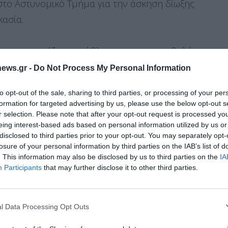
 στο Αστυνομικό Τμήμα για την άσκηση δίωξης
κασία.
υ αντιμετωπίζουν πρόβλημα με την καταβολή του
 πίσω οι εργοδότες, να έρθουν άμεσα σε επαφή
ews.gr -
Do Not Process My Personal Information
ι 6981711505.
to opt-out of the sale, sharing to third parties, or processing of your per
formation for targeted advertising by us, please use the below opt-out s
ΔΑΣ)
r selection. Please note that after your opt-out request is processed y
eing interest-based ads based on personal information utilized by us or
disclosed to third parties prior to your opt-out. You may separately opt-
losure of your personal information by third parties on the IAB’s list of
. This information may also be disclosed by us to third parties on the
IA
Διαχείριση Συγκατάθεσης
Participants
that may further disclose it to other third parties.
st on X
Follow us
Save
 την καλύτερη εμπειρία, χρησιμοποιούμε τεχνολογίες όπως cookies για
ή/και την πρόσβαση σε πληροφορίες συσκευών. Η συγκατάθεση για τις
ίες θα μας επιτρέψει να επεξεργαστούμε δεδομένα προσωπικού
l Data Processing Opt Outs
 συμπεριφορά περιήγησης ή μοναδικά αναγνωριστικά σε αυτόν τον
συγκατάθεση ή η ανάκληση της συγκατάθεσης, μπορεί να επηρεάσει