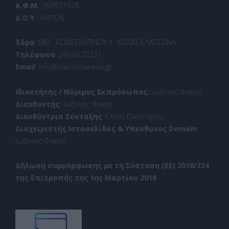
Α.Φ.Μ
.: 059937628
Δ.Ο.Υ.
: ΛΑΡΙΣΑΣ
Έδρα
: ΜΕΓ. ΚΩΝΣΤΑΝΤΙΝΟΥ 1, 40200, ΕΛΑΣΣΟΝΑ
Τηλέφωνο
: 24930 22221
Email
: info@elassonanews.gr
Ιδιοκτήτης / Νόμιμος Εκπρόσωπος:
Ιωάννης Φακής
Διευθυντής:
Ιωάννης Φακής
Διευθύντρια Σύνταξης
: Ελένη Οικονόμου
Διαχειριστής Ιστοσελίδας & Υπεύθυνος Domain
:
Ιωάννης Φακής
Δήλωση συμμόρφωσης με τη Σύσταση (ΕΕ) 2018/334
της Επιτροπής της 1ης Μαρτίου 2018