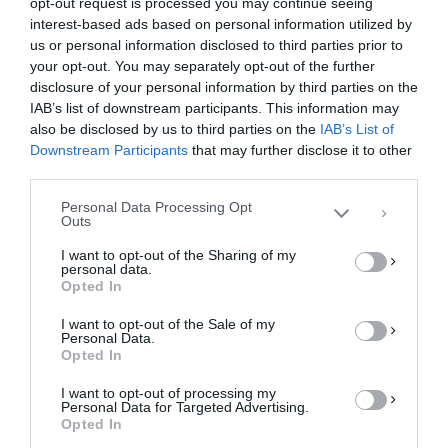
opt-out request is processed you may continue seeing
interest-based ads based on personal information utilized by
us or personal information disclosed to third parties prior to
your opt-out. You may separately opt-out of the further
Διαχείριση Συγκατάθεσης
disclosure of your personal information by third parties on the
Για να παρέχουμε την καλύτερη εμπειρία, χρησιμοποιούμε τεχνολογίες όπως
IAB’s list of downstream participants. This information may
cookies για την αποθήκευση ή/και την πρόσβαση σε πληροφορίες συσκευών.
Η συγκατάθεση για τις εν λόγω τεχνολογίες θα μας επιτρέψει να
also be disclosed by us to third parties on the
IAB’s List of
επεξεργαστούμε δεδομένα προσωπικού χαρακτήρα, όπως συμπεριφορά
Downstream Participants
that may further disclose it to other
περιήγησης ή μοναδικά αναγνωριστικά σε αυτόν τον ιστότοπο. Η μη
third parties.
συγκατάθεση ή η ανάκληση της συγκατάθεσης, μπορεί να επηρεάσει
αρνητικά ορισμένες λειτουργίες και δυνατότητες.
Personal Data Processing Opt
Outs
ΑΠΟΔΟΧΉ
I want to opt-out of the Sharing of my
personal data.
ΔΕΝ ΑΠΟΔΈΧΟΜΑΙ
Opted In
I want to opt-out of the Sale of my
ΠΡΟΒΟΛΉ ΠΡΟΤΙΜΉΣΕΩΝ
Personal Data.
Opted In
Πολιτική Cookies
Πολιτική Απορρήτου
Επικοινωνία
I want to opt-out of processing my
Personal Data for Targeted Advertising.
Opted In