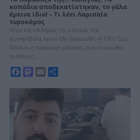
κοπάδια αποδεκατίστηκαν, το γάλα
έμεινε ίδιο! – Τι λέει Λαρισαία
τυροκόμος
Λόγω της επιδημίας της ευλογιάς στα
αιγοπρόβατα, έχουν ήδη θανατωθεί 417.000 ζώα.
Ωστόσο, η παραγωγή γάλακτος, αντί να μειωθεί
αναλόγως, …
F
M
E
Μ
a
a
m
οι
c
st
ai
ρ
e
o
l
α
b
d
σ
o
o
τε
o
n
ίτ