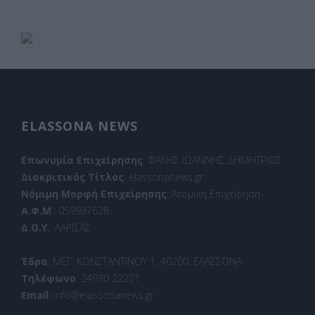
ELASSONA NEWS
Επωνυμία Επιχείρησης
: ΦΑΚΗΣ ΙΩΑΝΝΗΣ ΔΗΜΗΤΡΙΟΣ
Διακριτικός Τίτλος
: elassonanews.gr
Νόμιμη Μορφή Επιχείρησης
: Ατομική Επιχείρηση
Α.Φ.Μ
.: 059937628
Δ.Ο.Υ.
: ΛΑΡΙΣΑΣ
Έδρα
: ΜΕΓ. ΚΩΝΣΤΑΝΤΙΝΟΥ 1, 40200, ΕΛΑΣΣΟΝΑ
Τηλέφωνο
: 24930 22221
Email
: info@elassonanews.gr