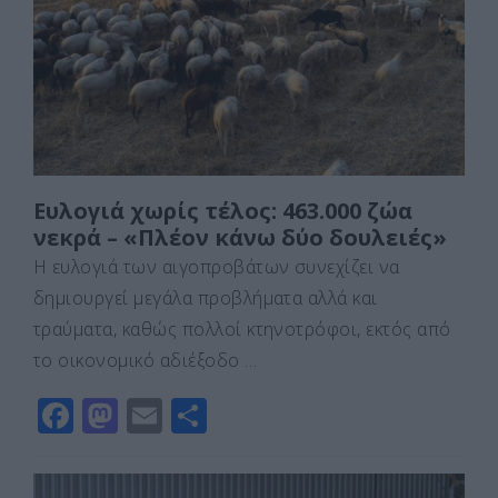
o
o
τε
o
n
ίτ
k
ε
Ευλογιά χωρίς τέλος: 463.000 ζώα
νεκρά – «Πλέον κάνω δύο δουλειές»
Η ευλογιά των αιγοπροβάτων συνεχίζει να
δημιουργεί μεγάλα προβλήματα αλλά και
τραύματα, καθώς πολλοί κτηνοτρόφοι, εκτός από
το οικονομικό αδιέξοδο …
F
M
E
Μ
a
a
m
οι
c
st
ai
ρ