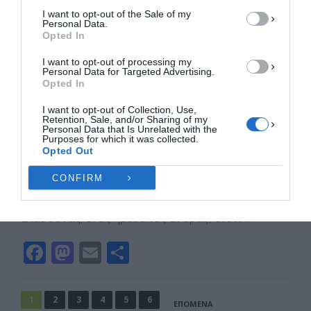
o
n
ίτ
I want to opt-out of the Sale of my
k
ε
ΠΡΟΒΟΛΉ ΠΡΟΤΙΜΉΣΕΩΝ
Personal Data.
Opted In
Πολιτική Cookies
Πολιτική Απορρήτου
Επικοινωνία
I want to opt-out of processing my
Personal Data for Targeted Advertising.
Opted In
Ελασσονίτης παραβίασε τα μέτρα,
I want to opt-out of Collection, Use,
Retention, Sale, and/or Sharing of my
έβγαλε τα κατσίκια έξω και του
Personal Data that Is Unrelated with the
πέρασαν χειροπέδες
Purposes for which it was collected.
Opted Out
Συνελήφθη, χθες (01-10-2025) το μεσημέρι στην
ευρύτερη περιοχή της Ελασσόνας, από
CONFIRM
αστυνομικούς του Αστυνομικού Τμήματος
Ελασσόνας, ένας ημεδαπός άνδρας, διότι …
F
M
E
Μ
a
a
m
οι
c
st
ai
ρ
Σελιδοποίηση
1
2
3
4
5
6
ΕΠΌΜΕΝΑ
άρθρων