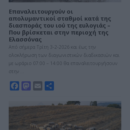
Επαναλειτουργούν οι
απολυμαντικοί σταθμοί κατά της
διασποράς του ιού της ευλογιάς –
Που βρίσκεται στην περιοχή της
Ελασσόνας
Από σήμερα Τρίτη 3-2-2026 και έως την
ολοκλήρωση των διαγωνιστικών διαδικασιών και
με ωράριο 07:00 – 14:00 θα επαναλειτουργήσουν
στην …
F
M
E
Μ
a
a
m
οι
c
st
ai
ρ
e
o
l
α
b
d
σ