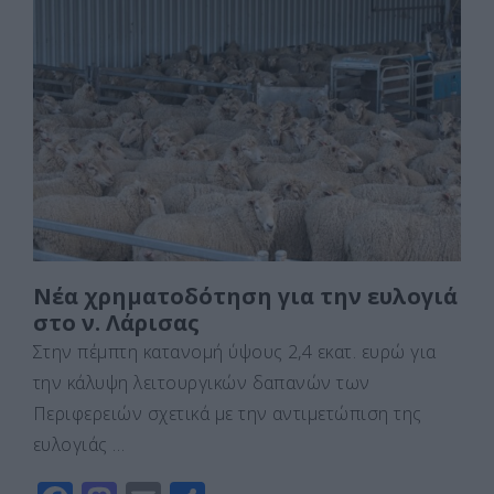
e
o
l
α
b
d
σ
o
o
τε
o
n
ίτ
k
ε
Νέα χρηματοδότηση για την ευλογιά
στο ν. Λάρισας
Στην πέμπτη κατανομή ύψους 2,4 εκατ. ευρώ για
την κάλυψη λειτουργικών δαπανών των
Περιφερειών σχετικά με την αντιμετώπιση της
ευλογιάς …