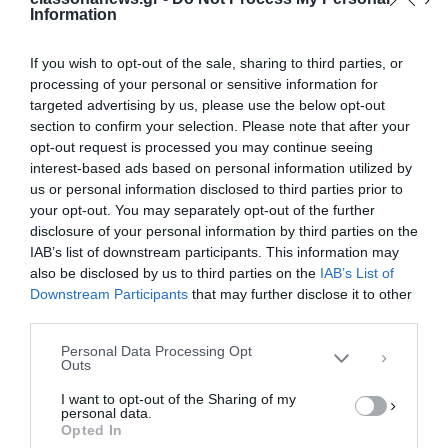
Information
If you wish to opt-out of the sale, sharing to third parties, or
Άνοιγμα των σφαγείων πιλοτικά στη
processing of your personal or sensitive information for
Λάρισα μετά από τεσσεράμισι μήνες
targeted advertising by us, please use the below opt-out
– Πολύ αυστηρά τα μέτρα
section to confirm your selection. Please note that after your
opt-out request is processed you may continue seeing
Ανάσα στην ασφυκτική κατάσταση που βιώνει η
interest-based ads based on personal information utilized by
κτηνοτροφία από τις επιπτώσεις της ευλογίας
us or personal information disclosed to third parties prior to
φέρνει το άνοιγμα των σφαγείων πιλοτικά στον …
your opt-out. You may separately opt-out of the further
Διαχείριση Συγκατάθεσης
disclosure of your personal information by third parties on the
Για να παρέχουμε την καλύτερη εμπειρία, χρησιμοποιούμε τεχνολογίες όπως
F
M
E
Μ
IAB’s list of downstream participants. This information may
cookies για την αποθήκευση ή/και την πρόσβαση σε πληροφορίες συσκευών.
Η συγκατάθεση για τις εν λόγω τεχνολογίες θα μας επιτρέψει να
also be disclosed by us to third parties on the
IAB’s List of
a
a
m
οι
επεξεργαστούμε δεδομένα προσωπικού χαρακτήρα, όπως συμπεριφορά
Downstream Participants
that may further disclose it to other
περιήγησης ή μοναδικά αναγνωριστικά σε αυτόν τον ιστότοπο. Η μη
c
st
ai
ρ
third parties.
συγκατάθεση ή η ανάκληση της συγκατάθεσης, μπορεί να επηρεάσει
e
o
l
α
αρνητικά ορισμένες λειτουργίες και δυνατότητες.
Personal Data Processing Opt
Outs
b
d
σ
ΑΠΟΔΟΧΉ
I want to opt-out of the Sharing of my
o
o
τε
personal data.
ΔΕΝ ΑΠΟΔΈΧΟΜΑΙ
Opted In