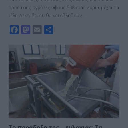
προς τους αγρότες ύψους 538 εκατ. ευρώ, μέχρι τα
τέλη Δεκεμβρίου θα καταβληθούν …
F
M
E
Μ
a
a
m
οι
c
st
ai
ρ
e
o
l
α
b
d
σ
o
o
τε
o
n
ίτ
k
ε
Το παράδοξο της… ευλογιάς: Τα