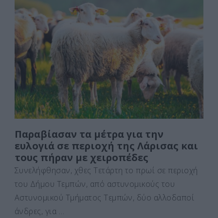
e
o
l
α
b
d
σ
o
o
τε
o
n
ίτ
k
ε
Παραβίασαν τα μέτρα για την
ευλογιά σε περιοχή της Λάρισας και
τους πήραν με χειροπέδες
Συνελήφθησαν, χθες Τετάρτη το πρωί σε περιοχή
του Δήμου Τεμπών, από αστυνομικούς του
Αστυνομικού Τμήματος Τεμπών, δύο αλλοδαποί
άνδρες, για …