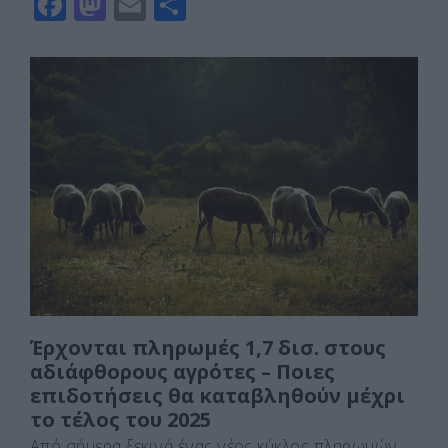
F
M
E
Μ
a
a
m
οι
c
st
ai
ρ
e
o
l
α
b
d
σ
o
o
τε
o
n
ίτ
k
ε
Έρχονται πληρωμές 1,7 δισ. στους
αδιάφθορους αγρότες – Ποιες
επιδοτήσεις θα καταβληθούν μέχρι
το τέλος του 2025
Από σήμερα ξεκινά ένας νέος κύκλος πληρωμών