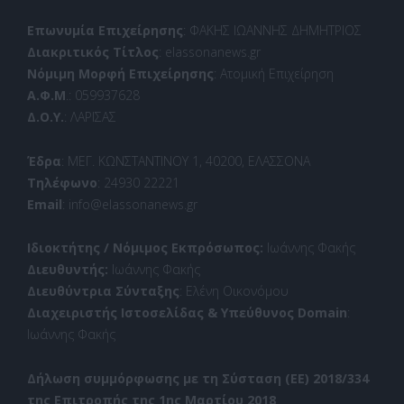
Επωνυμία Επιχείρησης
: ΦΑΚΗΣ ΙΩΑΝΝΗΣ ΔΗΜΗΤΡΙΟΣ
Διακριτικός Τίτλος
: elassonanews.gr
Νόμιμη Μορφή Επιχείρησης
: Ατομική Επιχείρηση
Α.Φ.Μ
.: 059937628
Δ.Ο.Υ.
: ΛΑΡΙΣΑΣ
Έδρα
: ΜΕΓ. ΚΩΝΣΤΑΝΤΙΝΟΥ 1, 40200, ΕΛΑΣΣΟΝΑ
Τηλέφωνο
: 24930 22221
Email
: info@elassonanews.gr
Ιδιοκτήτης / Νόμιμος Εκπρόσωπος:
Ιωάννης Φακής
Διευθυντής:
Ιωάννης Φακής
Διευθύντρια Σύνταξης
: Ελένη Οικονόμου
Διαχειριστής Ιστοσελίδας & Υπεύθυνος Domain
:
Ιωάννης Φακής
Δήλωση συμμόρφωσης με τη Σύσταση (ΕΕ) 2018/334
της Επιτροπής της 1ης Μαρτίου 2018