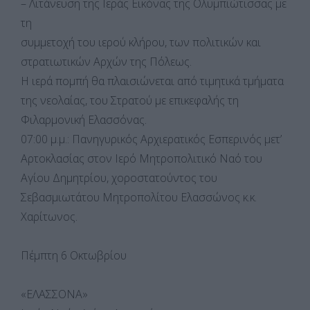
– Λιτάνευση της Ιεράς Εικόνας της Ολυμπιώτισσας με
τη
συμμετοχή του ιερού κλήρου, των πολιτικών και
στρατιωτικών Αρχών της Πόλεως.
Η ιερά πομπή θα πλαισιώνεται από τιμητικά τμήματα
της νεολαίας, του Στρατού με επικεφαλής τη
Φιλαρμονική Ελασσόνας.
07:00 μ.μ.: Πανηγυρικός Αρχιερατικός Εσπερινός μετ’
Αρτοκλασίας στον Ιερό Μητροπολιτικό Ναό του
Αγίου Δημητρίου, χοροστατούντος του
Σεβασμιωτάτου Μητροπολίτου Ελασσώνος κ.κ.
Χαρίτωνος.
Πέμπτη 6 Οκτωβρίου
«ΕΛΑΣΣΟΝΑ»