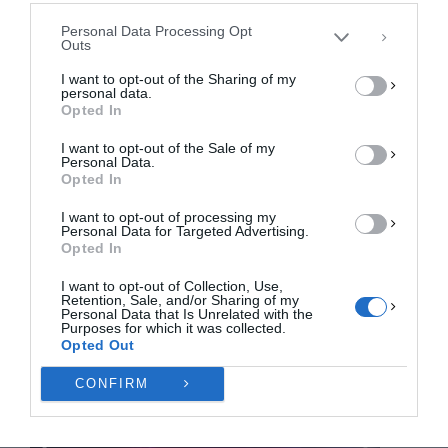
συγκατάθεση ή η ανάκληση της συγκατάθεσης, μπορεί να επηρεάσει
αρνητικά ορισμένες λειτουργίες και δυνατότητες.
Personal Data Processing Opt
Outs
ΑΠΟΔΟΧΉ
I want to opt-out of the Sharing of my
personal data.
ΔΕΝ ΑΠΟΔΈΧΟΜΑΙ
Opted In
I want to opt-out of the Sale of my
ΠΡΟΒΟΛΉ ΠΡΟΤΙΜΉΣΕΩΝ
Personal Data.
Opted In
Πολιτική Cookies
Πολιτική Απορρήτου
Επικοινωνία
I want to opt-out of processing my
Personal Data for Targeted Advertising.
Opted In
I want to opt-out of Collection, Use,
Retention, Sale, and/or Sharing of my
Personal Data that Is Unrelated with the
Purposes for which it was collected.
Opted Out
CONFIRM