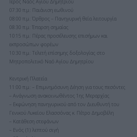
Ιερός Ναός Αγίου Δημητρίου
07:30 π.μ.: Παιάνιση εωθινού
08:00 π.μ.: Όρθρος – Πανηγυρική θεία λειτουργία
08:30 π.μ.: Έπαρση σημαίας
10:15 π.μ.: Πέρας προσέλευσης επισήμων και
εκπροσώπων φορέων
10:30 π.μ.: Τελετή επίσημης δοξολογίας στο
Μητροπολιτικό Ναό Αγίου Δημητρίου
Κεντρική Πλατεία
11:00 π.μ.: – Επιμνημόσυνη Δέηση για τους πεσόντες
– Ανάγνωση ανακοινωθέντος 1ης Μεραρχίας
– Εκφώνηση πανηγυρικού από τον Διευθυντή του
Γενικού Λυκείου Ελασσόνας κ. Πέτρο Δημοβέλη
– Κατάθεση στεφάνων
– Ενός (1) λεπτού σιγή