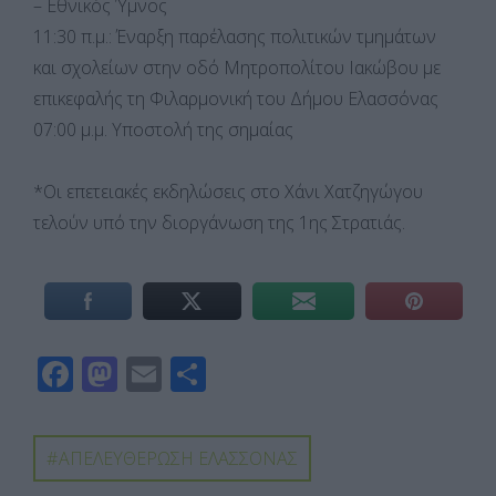
– Εθνικός Ύμνος
11:30 π.μ.: Έναρξη παρέλασης πολιτικών τμημάτων
και σχολείων στην οδό Μητροπολίτου Ιακώβου με
επικεφαλής τη Φιλαρμονική του Δήμου Ελασσόνας
07:00 μ.μ. Υποστολή της σημαίας
*Οι επετειακές εκδηλώσεις στο Χάνι Χατζηγώγου
τελούν υπό την διοργάνωση της 1ης Στρατιάς.
F
M
E
Μ
ac
as
m
οι
e
to
ail
ρ
ΑΠΕΛΕΥΘΕΡΩΣΗ ΕΛΑΣΣΟΝΑΣ
b
d
α