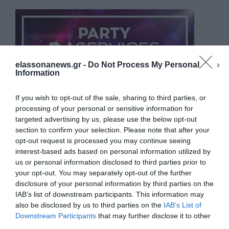
elassonanews.gr -
Do Not Process My Personal
Information
If you wish to opt-out of the sale, sharing to third parties, or
processing of your personal or sensitive information for
targeted advertising by us, please use the below opt-out
section to confirm your selection. Please note that after your
opt-out request is processed you may continue seeing
interest-based ads based on personal information utilized by
us or personal information disclosed to third parties prior to
your opt-out. You may separately opt-out of the further
Διαχείριση Συγκατάθεσης
disclosure of your personal information by third parties on the
Για να παρέχουμε την καλύτερη εμπειρία, χρησιμοποιούμε τεχνολογίες όπως
IAB’s list of downstream participants. This information may
cookies για την αποθήκευση ή/και την πρόσβαση σε πληροφορίες συσκευών.
Η συγκατάθεση για τις εν λόγω τεχνολογίες θα μας επιτρέψει να
also be disclosed by us to third parties on the
IAB’s List of
επεξεργαστούμε δεδομένα προσωπικού χαρακτήρα, όπως συμπεριφορά
Downstream Participants
that may further disclose it to other
περιήγησης ή μοναδικά αναγνωριστικά σε αυτόν τον ιστότοπο. Η μη
third parties.