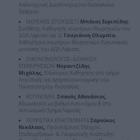
Καλλιτεχνική Διευθύντρια του Θεσσαλικού
Θεάτρου.
ΜΟΥΣΙΚΕΣ ΣΠΟΥΔΕΣ:1)
Μπέκος Ευριπίδης
,
Συνθέτης, Καθηγητής ανωτέρων θεωρητικών του
ΔΩΛ Λάρισας και 2)
Τσαγιάννη Ολυμπία
,
Καθηγήτρια ανωτέρων θεωρητικών Ευρωπαϊκής
μουσικής του ΔΩΛ Λάρισας.
ΟΙΚΟΝΟΜΟΛΟΓΟΣ–ΔΙΟΙΚΗΣΗ
ΕΠΙΧΕΙΡΗΣΕΩΝ:
Νεραντζίδης
Μιχάλης,
Επίκουρος Καθηγητής στο τμήμα
Λογιστικής και Χρηματοοικονομικής του
Πανεπιστημίου Θεσσαλίας.
ΑΣΤΥΝΟΜΙΑ:
Σπανός Αθανάσιος
,
Αξιωματικός με βαθμό Αστυνόμου Β΄ στο
Αστυνομικό Τμήμα Λάρισας.
ΤΟΥΡΙΣΤΙΚΑ ΕΠΑΓΓΕΛΜΑΤΑ:
Σαρούκος
Νικόλαος,
Προϊστάμενος Ελέγχου,
Επιθεωρήσεων & Τουριστικής Ανάπτυξης