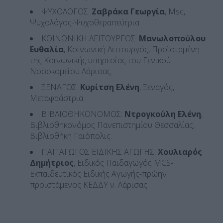
ΨΥΧΟΛΟΓΟΣ:
Ζαβράκα Γεωργία
, Msc,
Ψυχολόγος-Ψυχοθεραπεύτρια.
ΚΟΙΝΩΝΙΚΗ ΛΕΙΤΟΥΡΓΟΣ:
Μανωλοπούλου
Ευθαλία
, Κοινωνική Λειτουργός, Προϊσταμένη
της Κοινωνικής υπηρεσίας του Γενικού
Νοσοκομείου Λάρισας.
ΞΕΝΑΓΟΣ:
Κυρίτση Ελένη
, Ξεναγός,
Μεταφράστρια.
ΒΙΒΛΙΟΘΗΚΟΝΟΜΟΣ:
Ντρογκούλη Ελένη
,
Βιβλιοθηκονόμος Πανεπιστημίου Θεσσαλίας,
Βιβλιοθήκη Γαιόπολις.
ΠΑΙΓΑΓΩΓΟΣ ΕΙΔΙΚΗΣ ΑΓΩΓΗΣ:
Χουλιαρός
Δημήτριος
, Ειδικός Παιδαγωγός MCS-
Εκπαιδευτικός Ειδικής Αγωγής-πρώην
προϊστάμενος ΚΕΔΔΥ ν. Λάρισας.