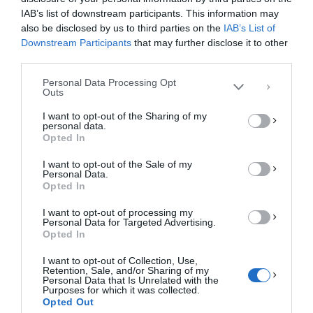
Για να παρέχουμε την καλύτερη εμπειρία, χρησιμοποιούμε τεχνολογίες όπως
Ελληνικό Ανοιχτό Πανεπιστήμιο.
IAB’s list of downstream participants. This information may
cookies για την αποθήκευση ή/και την πρόσβαση σε πληροφορίες συσκευών.
Η συγκατάθεση για τις εν λόγω τεχνολογίες θα μας επιτρέψει να
ΒΙΟΛΟΓΟΣ:
Κουρέτας Δημήτριος,
also be disclosed by us to third parties on the
IAB’s List of
επεξεργαστούμε δεδομένα προσωπικού χαρακτήρα, όπως συμπεριφορά
Καθηγητής Φυσιολογίας Ζωικών Οργανισμών
Downstream Participants
that may further disclose it to other
περιήγησης ή μοναδικά αναγνωριστικά σε αυτόν τον ιστότοπο. Η μη
third parties.
και Τοξικολογίας και Διευθυντής του ομώνυμου
συγκατάθεση ή η ανάκληση της συγκατάθεσης, μπορεί να επηρεάσει
Εργαστηρίου στο τμήμα Βιοχημείας-
αρνητικά ορισμένες λειτουργίες και δυνατότητες.
Personal Data Processing Opt
Βιοτεχνολογίας του Πανεπιστημίου Θεσσαλίας.
Outs
ΑΠΟΔΟΧΉ
I want to opt-out of the Sharing of my
personal data.
ΔΕΝ ΑΠΟΔΈΧΟΜΑΙ
Opted In
I want to opt-out of the Sale of my
ΠΡΟΒΟΛΉ ΠΡΟΤΙΜΉΣΕΩΝ
Personal Data.
Opted In
Πολιτική Cookies
Πολιτική Απορρήτου
Επικοινωνία
Οι μαθητές και μαθήτριες της
Γ΄ τάξης Γενικού και
I want to opt-out of processing my
Personal Data for Targeted Advertising.
Επαγγελματικού Λυκείου
που επιθυμούν να
Opted In
συμμετάσχουν δια ζώσης,
μπορούν να δηλώσουν
I want to opt-out of Collection, Use,
τη συμμετοχή τους μέσω του σχολείου τους
,
Retention, Sale, and/or Sharing of my
Personal Data that Is Unrelated with the
στην ΔΔΕ Λάρισας- γραφείο ΣΕΠ, υπόψη κας
Purposes for which it was collected.
Κουτσοπούλου Φωτεινής.
Opted Out