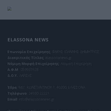
ELASSONA NEWS
Επωνυμία Επιχείρησης
: ΦΑΚΗΣ ΙΩΑΝΝΗΣ ΔΗΜΗΤΡΙΟΣ
Διακριτικός Τίτλος
: elassonanews.gr
Νόμιμη Μορφή Επιχείρησης
: Ατομική Επιχείρηση
Α.Φ.Μ
.: 059937628
Δ.Ο.Υ.
: ΛΑΡΙΣΑΣ
Έδρα
: ΜΕΓ. ΚΩΝΣΤΑΝΤΙΝΟΥ 1, 40200, ΕΛΑΣΣΟΝΑ
Τηλέφωνο
: 24930 22221
Email
: info@elassonanews.gr