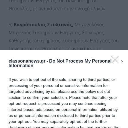
Συστημάτων Ενέργειας του Πανεπιστημίου
Θεσσαλίας, με αντικείμενο στην αντοχή υλικών.
5)
Βαγρόπουλος Στυλιανός,
Μηχανολόγος
Μηχανικός Συστημάτων Ενέργειας, Επίκουρος
Καθηγητής του τμήματος Συστημάτων Ενέργειας του
Πανεπιστημίου Θεσσαλίας, με αντικείμενο το
σχεδιασμό και λειτουργία αιολικών ενεργειακών
elassonanews.gr -
Do Not Process My Personal
συστημάτων.
Information
If you wish to opt-out of the sale, sharing to third parties, or
6)
Λιόβας Δημήτριος
, Ηλεκτρολόγος Μηχανικός και
processing of your personal or sensitive information for
Μηχανικός Υπολογιστών, Υπεύθυνος Πληροφορικής
targeted advertising by us, please use the below opt-out
Και Νέων Τεχνολογιών της ΔΔΕ Λάρισας.
section to confirm your selection. Please note that after your
opt-out request is processed you may continue seeing
interest-based ads based on personal information utilized by
ΕΛΛΗΝΙΚΟ ΑΝΟΙΧΤΟ
us or personal information disclosed to third parties prior to
ΠΑΝΕΠΙΣΤΗΜΙΟ:
Κουλαουζίδης Γεώργιος
,
your opt-out. You may separately opt-out of the further
Διαχείριση Συγκατάθεσης
Επίκουρος Καθηγητής Εκπαίδευσης Ενηλίκων,
disclosure of your personal information by third parties on the