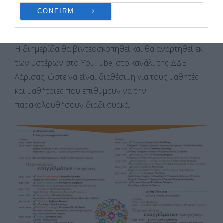
CONFIRM
Η διημερίδα θα βιντεοσκοπηθεί και θα αναρτηθεί εκ
των υστέρων στο YouTube, στο κανάλι της ΔΔΕ
Λάρισας, ώστε να είναι διαθέσιμη για τους μαθητές
και μαθήτριες που επιθυμούν να την
παρακολουθήσουν διαδικτυακά.