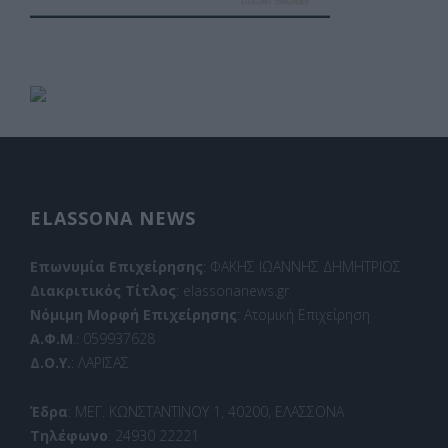
ELASSONA NEWS
Επωνυμία Επιχείρησης
: ΦΑΚΗΣ ΙΩΑΝΝΗΣ ΔΗΜΗΤΡΙΟΣ
Διακριτικός Τίτλος
: elassonanews.gr
Νόμιμη Μορφή Επιχείρησης
: Ατομική Επιχείρηση
Α.Φ.Μ
.: 059937628
Δ.Ο.Υ.
: ΛΑΡΙΣΑΣ
Έδρα
: ΜΕΓ. ΚΩΝΣΤΑΝΤΙΝΟΥ 1, 40200, ΕΛΑΣΣΟΝΑ
Τηλέφωνο
: 24930 22221