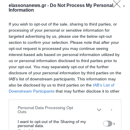
elassonanews.gr -
Do Not Process My Personal
Information
If you wish to opt-out of the sale, sharing to third parties, or
processing of your personal or sensitive information for
targeted advertising by us, please use the below opt-out
section to confirm your selection. Please note that after your
opt-out request is processed you may continue seeing
interest-based ads based on personal information utilized by
us or personal information disclosed to third parties prior to
your opt-out. You may separately opt-out of the further
Διαχείριση Συγκατάθεσης
disclosure of your personal information by third parties on the
Για να παρέχουμε την καλύτερη εμπειρία, χρησιμοποιούμε τεχνολογίες όπως
IAB’s list of downstream participants. This information may
cookies για την αποθήκευση ή/και την πρόσβαση σε πληροφορίες συσκευών.
Η συγκατάθεση για τις εν λόγω τεχνολογίες θα μας επιτρέψει να
also be disclosed by us to third parties on the
IAB’s List of
επεξεργαστούμε δεδομένα προσωπικού χαρακτήρα, όπως συμπεριφορά
Downstream Participants
that may further disclose it to other
περιήγησης ή μοναδικά αναγνωριστικά σε αυτόν τον ιστότοπο. Η μη
third parties.
συγκατάθεση ή η ανάκληση της συγκατάθεσης, μπορεί να επηρεάσει
αρνητικά ορισμένες λειτουργίες και δυνατότητες.
Personal Data Processing Opt
Outs
ΑΠΟΔΟΧΉ
I want to opt-out of the Sharing of my
personal data.
ΔΕΝ ΑΠΟΔΈΧΟΜΑΙ