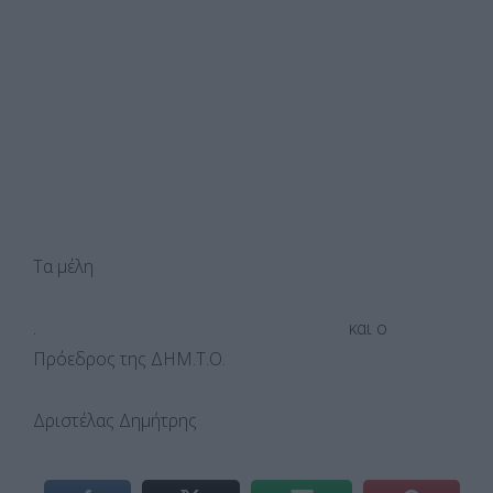
Τα μέλη
. και ο
Πρόεδρος της ΔΗΜ.Τ.Ο.
Δριστέλας Δημήτρης