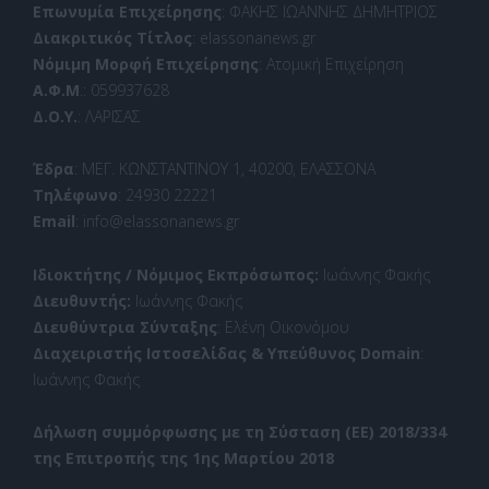
Επωνυμία Επιχείρησης
: ΦΑΚΗΣ ΙΩΑΝΝΗΣ ΔΗΜΗΤΡΙΟΣ
Διακριτικός Τίτλος
: elassonanews.gr
Νόμιμη Μορφή Επιχείρησης
: Ατομική Επιχείρηση
Α.Φ.Μ
.: 059937628
Δ.Ο.Υ.
: ΛΑΡΙΣΑΣ
Έδρα
: ΜΕΓ. ΚΩΝΣΤΑΝΤΙΝΟΥ 1, 40200, ΕΛΑΣΣΟΝΑ
Τηλέφωνο
: 24930 22221
Email
: info@elassonanews.gr
Ιδιοκτήτης / Νόμιμος Εκπρόσωπος:
Ιωάννης Φακής
Διευθυντής:
Ιωάννης Φακής
Διευθύντρια Σύνταξης
: Ελένη Οικονόμου
Διαχειριστής Ιστοσελίδας & Υπεύθυνος Domain
:
Ιωάννης Φακής
Δήλωση συμμόρφωσης με τη Σύσταση (ΕΕ) 2018/334
της Επιτροπής της 1ης Μαρτίου 2018