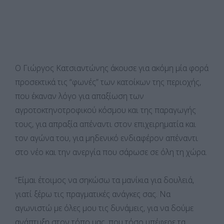
Ο Γιώργος Κατσιαντώνης άκουσε για ακόμη μία φορά
προσεκτικά τις “φωνές” των κατοίκων της περιοχής,
που έκαναν λόγο για απαξίωση των
αγροτοκτηνοτροφικού κόσμου και της παραγωγής
τους, για απραξία απέναντι στον επιχειρηματία και
τον αγώνα του, για μηδενικό ενδιαφέρον απέναντι
στο νέο και την ανεργία που σάρωσε σε όλη τη χώρα.
“Είμαι έτοιμος να σηκώσω τα μανίκια για δουλειά,
γιατί ξέρω τις πραγματικές ανάγκες σας. Να
αγωνιστώ με όλες μου τις δυνάμεις, για να δούμε
ανάπτυξη στον τόπο μας, που τόσο υπέφερε τα