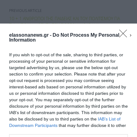
k
ίτ
ε
PREVIOUS ARTICLE
10 + 1 ΆΝΘΡΩΠΟΙ ΤΗΣ ΠΑΙΔΕΊΑΣ ΚΑΙ ΤΟΥ ΠΟΛΙΤΙΣΜΟΎ ΓΙΑ
ΤΗΝ ΥΠΟΨΗΦΙΌΤΗΤΑ ΤΟΥ ΓΙΏΡΓΟΥ ΚΑΡΑΒΆΝΑ
elassonanews.gr -
Do Not Process My Personal
NEXT ARTICLE
Information
ΜΕ ΤΗ ΔΙΟΊΚΗΣΗ ΤΟΥ ΥΠΕΡΑΣΤΙΚΟΎ ΚΤΕΛ Η ΑΘΗΝΆ
ΣΙΑΦΑΡΊΚΑ
If you wish to opt-out of the sale, sharing to third parties, or
processing of your personal or sensitive information for
targeted advertising by us, please use the below opt-out
section to confirm your selection. Please note that after your
opt-out request is processed you may continue seeing
interest-based ads based on personal information utilized by
us or personal information disclosed to third parties prior to
ΚΆΝΕΤΕ LIKE ΣΤΗ ΣΕΛΊΔΑ ΜΑΣ
your opt-out. You may separately opt-out of the further
Διαχείριση Συγκατάθεσης
disclosure of your personal information by third parties on the
Για να παρέχουμε την καλύτερη εμπειρία, χρησιμοποιούμε τεχνολογίες όπως
IAB’s list of downstream participants. This information may
cookies για την αποθήκευση ή/και την πρόσβαση σε πληροφορίες συσκευών.
Η συγκατάθεση για τις εν λόγω τεχνολογίες θα μας επιτρέψει να
also be disclosed by us to third parties on the
IAB’s List of
επεξεργαστούμε δεδομένα προσωπικού χαρακτήρα, όπως συμπεριφορά
Downstream Participants
that may further disclose it to other
περιήγησης ή μοναδικά αναγνωριστικά σε αυτόν τον ιστότοπο. Η μη
third parties.
συγκατάθεση ή η ανάκληση της συγκατάθεσης, μπορεί να επηρεάσει