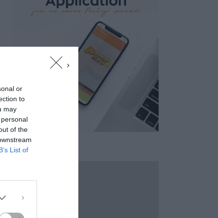
sonal or
ection to
ou may
 personal
out of the
 downstream
B’s List of