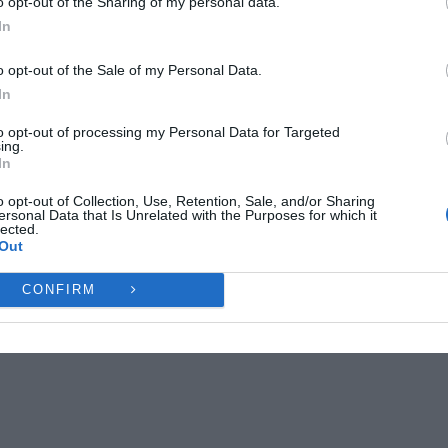
o opt-out of the Sharing of my personal data.
ες λειτουργίες και δυνατότητες.
In
Ή
ΔΕΝ ΑΠΟΔΈΧΟΜΑΙ
ΠΡΟΒΟΛΉ ΠΡΟΤΙΜΉ
o opt-out of the Sale of my Personal Data.
In
Πολιτική Cookies
Πολιτική Απορρήτου
Επικοινωνία
to opt-out of processing my Personal Data for Targeted
ing.
In
o opt-out of Collection, Use, Retention, Sale, and/or Sharing
ersonal Data that Is Unrelated with the Purposes for which it
lected.
Out
CONFIRM