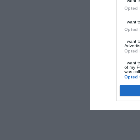
I want t
αρνητικά ορισμέν
Opted 
ΑΠΟΔΟΧ
I want t
Opted 
I want 
Advertis
Opted 
I want t
of my P
was col
Opted 