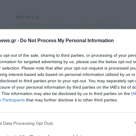
NEXT ARTICLE
ΚΑΤΣΙΑΝΤΏΝΗΣ ΑΠΌ ΧΩΡΙΆ Δ.ΛΑΡΙΣΑΊΩΝ: “ΣΕΒΑΣΜΌΣ
ΣΤΟ ΣΥΜΠΟΛΊΤΗ ΜΑΣ, ΜΕ ΛΎΣΕΙΣ ΣΤΟ ΜΕΤΑΝΑΣΤΕΥΤΙΚΌ”
ews.gr -
Do Not Process My Personal Information
to opt-out of the sale, sharing to third parties, or processing of your per
formation for targeted advertising by us, please use the below opt-out s
r selection. Please note that after your opt-out request is processed y
eing interest-based ads based on personal information utilized by us or
disclosed to third parties prior to your opt-out. You may separately opt-
losure of your personal information by third parties on the IAB’s list of
. This information may also be disclosed by us to third parties on the
IA
Διαχείριση Συγκατάθεσης
Participants
that may further disclose it to other third parties.
 την καλύτερη εμπειρία, χρησιμοποιούμε τεχνολογίες όπως cookies για
ή/και την πρόσβαση σε πληροφορίες συσκευών. Η συγκατάθεση για τις
ίες θα μας επιτρέψει να επεξεργαστούμε δεδομένα προσωπικού
l Data Processing Opt Outs
 συμπεριφορά περιήγησης ή μοναδικά αναγνωριστικά σε αυτόν τον
συγκατάθεση ή η ανάκληση της συγκατάθεσης, μπορεί να επηρεάσει