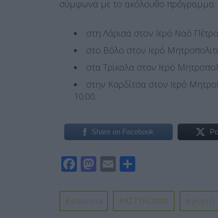
σύμφωνα με το ακόλουθο πρόγραμμα:
στη Λάρισα στον Ιερό Ναό Πέτρου
στο Βόλο στον Ιερό Μητροπολιτι
στα Τρίκαλα στον Ιερό Μητροπολ
στην Καρδίτσα στον Ιερό Μητροπ
10.00.
Share on Facebook
Po
F
M
E
Μ
ac
as
m
οι
e
to
ail
ρ
elassona
ΑΣΤΥΝΟΜΙΑ
γιορτή
b
d
α