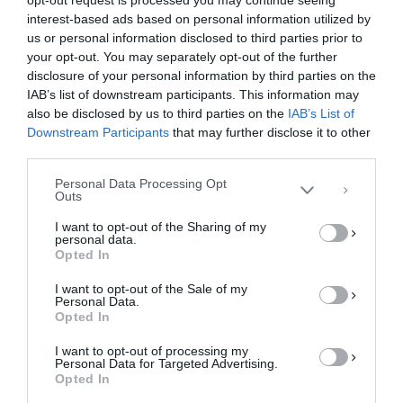
opt-out request is processed you may continue seeing
interest-based ads based on personal information utilized by
us or personal information disclosed to third parties prior to
your opt-out. You may separately opt-out of the further
Διαχείριση Συγκατάθεσης
disclosure of your personal information by third parties on the
Για να παρέχουμε την καλύτερη εμπειρία, χρησιμοποιούμε τεχνολογίες όπως
IAB’s list of downstream participants. This information may
cookies για την αποθήκευση ή/και την πρόσβαση σε πληροφορίες συσκευών.
Η συγκατάθεση για τις εν λόγω τεχνολογίες θα μας επιτρέψει να
also be disclosed by us to third parties on the
IAB’s List of
επεξεργαστούμε δεδομένα προσωπικού χαρακτήρα, όπως συμπεριφορά
Downstream Participants
that may further disclose it to other
περιήγησης ή μοναδικά αναγνωριστικά σε αυτόν τον ιστότοπο. Η μη
third parties.
συγκατάθεση ή η ανάκληση της συγκατάθεσης, μπορεί να επηρεάσει
αρνητικά ορισμένες λειτουργίες και δυνατότητες.
Personal Data Processing Opt
Outs
ΑΠΟΔΟΧΉ
I want to opt-out of the Sharing of my
personal data.
ΔΕΝ ΑΠΟΔΈΧΟΜΑΙ
Opted In
I want to opt-out of the Sale of my
ΠΡΟΒΟΛΉ ΠΡΟΤΙΜΉΣΕΩΝ
Personal Data.
Opted In
Πολιτική Cookies
Πολιτική Απορρήτου
Επικοινωνία
I want to opt-out of processing my
Personal Data for Targeted Advertising.
Opted In