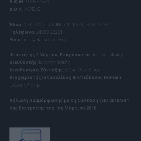
Α.Φ.Μ
.: 059937628
Δ.Ο.Υ.
: ΛΑΡΙΣΑΣ
Έδρα
: ΜΕΓ. ΚΩΝΣΤΑΝΤΙΝΟΥ 1, 40200, ΕΛΑΣΣΟΝΑ
Τηλέφωνο
: 24930 22221
Email
: info@elassonanews.gr
Ιδιοκτήτης / Νόμιμος Εκπρόσωπος:
Ιωάννης Φακής
Διευθυντής:
Ιωάννης Φακής
Διευθύντρια Σύνταξης
: Ελένη Οικονόμου
Διαχειριστής Ιστοσελίδας & Υπεύθυνος Domain
:
Ιωάννης Φακής
Δήλωση συμμόρφωσης με τη Σύσταση (ΕΕ) 2018/334
της Επιτροπής της 1ης Μαρτίου 2018