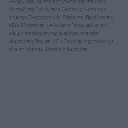
«Ανόρυξη και αξιοποίηση γεώτρησης στη θέση
“Καστρί” στα Παλιάμπελα Ελασσόνας» από τον
Δήμαρχο Ελασσόνας κ. Ν. Γάτσα, τον Πρόεδρο της
ΔΕΥΑ Ελασσόνας κ. Αθανάσιο Γεροφωκά και τον
νόμιμο εκπρόσωπο της αναδόχου εταιρείας
«Κωστρίπας Τεχνική Ο.Ε. – Τσιρέκας Δημήτριος» με
έδρα τη Λάρισα κ. Αθανάσιο Κωστρίπα.