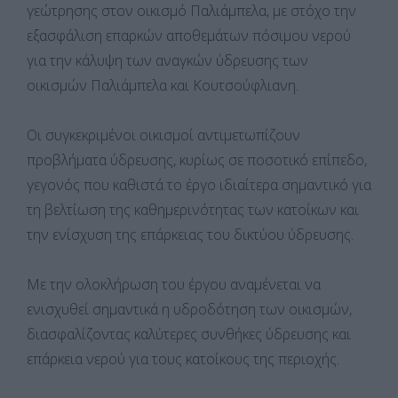
γεώτρησης στον οικισμό Παλιάμπελα, με στόχο την
εξασφάλιση επαρκών αποθεμάτων πόσιμου νερού
για την κάλυψη των αναγκών ύδρευσης των
οικισμών Παλιάμπελα και Κουτσούφλιανη.
Οι συγκεκριμένοι οικισμοί αντιμετωπίζουν
προβλήματα ύδρευσης, κυρίως σε ποσοτικό επίπεδο,
γεγονός που καθιστά το έργο ιδιαίτερα σημαντικό για
τη βελτίωση της καθημερινότητας των κατοίκων και
την ενίσχυση της επάρκειας του δικτύου ύδρευσης.
Με την ολοκλήρωση του έργου αναμένεται να
ενισχυθεί σημαντικά η υδροδότηση των οικισμών,
διασφαλίζοντας καλύτερες συνθήκες ύδρευσης και
επάρκεια νερού για τους κατοίκους της περιοχής.