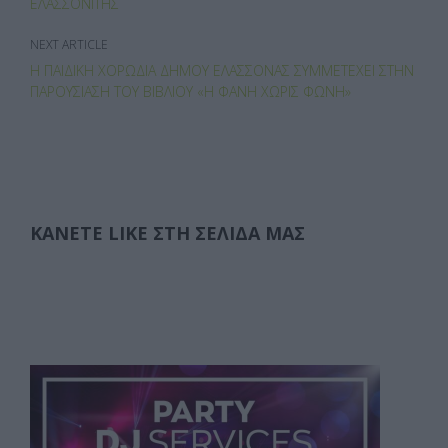
ε
ΕΛΑΣΣΟΝΊΤΗΣ
NEXT ARTICLE
Η ΠΑΙΔΙΚΉ ΧΟΡΩΔΊΑ ΔΉΜΟΥ ΕΛΑΣΣΌΝΑΣ ΣΥΜΜΕΤΈΧΕΙ ΣΤΗΝ
ΠΑΡΟΥΣΊΑΣΗ ΤΟΥ ΒΙΒΛΊΟΥ «Η ΦΑΝΉ ΧΩΡΊΣ ΦΩΝΉ»
ΚΆΝΕΤΕ LIKE ΣΤΗ ΣΕΛΊΔΑ ΜΑΣ