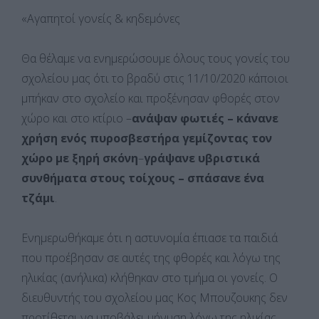
«Αγαπητοί γονείς & κηδεμόνες
Θα θέλαμε να ενημερώσουμε όλους τους γονείς του
σχολείου μας ότι το βραδύ στις 11/10/2020 κάποιοι
μπήκαν στο σχολείο και προξένησαν φθορές στον
χώρο και στο κτίριο –
ανάψαν φωτιές – κάνανε
χρήση ενός πυροσβεστήρα γεμίζοντας τον
χώρο με ξηρή σκόνη
–
γράψανε υβριστικά
συνθήματα στους τοίχους – σπάσανε ένα
τζάμι
.
Ενημερωθήκαμε ότι η αστυνομία έπιασε τα παιδιά
που προέβησαν σε αυτές της φθορές και λόγω της
ηλικίας (ανήλικα) κλήθηκαν στο τμήμα οι γονείς. Ο
διευθυντής του σχολείου μας Κος Μπουζουκης δεν
προτίθεται να υποβάλει μήνυση λόγω της ηλικίας