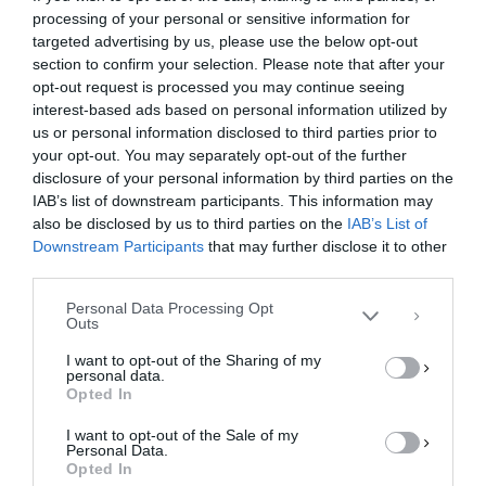
processing of your personal or sensitive information for
targeted advertising by us, please use the below opt-out
section to confirm your selection. Please note that after your
opt-out request is processed you may continue seeing
interest-based ads based on personal information utilized by
us or personal information disclosed to third parties prior to
your opt-out. You may separately opt-out of the further
Διαχείριση Συγκατάθεσης
disclosure of your personal information by third parties on the
Για να παρέχουμε την καλύτερη εμπειρία, χρησιμοποιούμε τεχνολογίες όπως
IAB’s list of downstream participants. This information may
cookies για την αποθήκευση ή/και την πρόσβαση σε πληροφορίες συσκευών.
Η συγκατάθεση για τις εν λόγω τεχνολογίες θα μας επιτρέψει να
also be disclosed by us to third parties on the
IAB’s List of
επεξεργαστούμε δεδομένα προσωπικού χαρακτήρα, όπως συμπεριφορά
Downstream Participants
that may further disclose it to other
περιήγησης ή μοναδικά αναγνωριστικά σε αυτόν τον ιστότοπο. Η μη
third parties.
συγκατάθεση ή η ανάκληση της συγκατάθεσης, μπορεί να επηρεάσει
αρνητικά ορισμένες λειτουργίες και δυνατότητες.
Personal Data Processing Opt
Outs
ΑΠΟΔΟΧΉ
I want to opt-out of the Sharing of my
personal data.
ΔΕΝ ΑΠΟΔΈΧΟΜΑΙ
Opted In
I want to opt-out of the Sale of my
ΠΡΟΒΟΛΉ ΠΡΟΤΙΜΉΣΕΩΝ
Personal Data.
Opted In
Πολιτική Cookies
Πολιτική Απορρήτου
Επικοινωνία