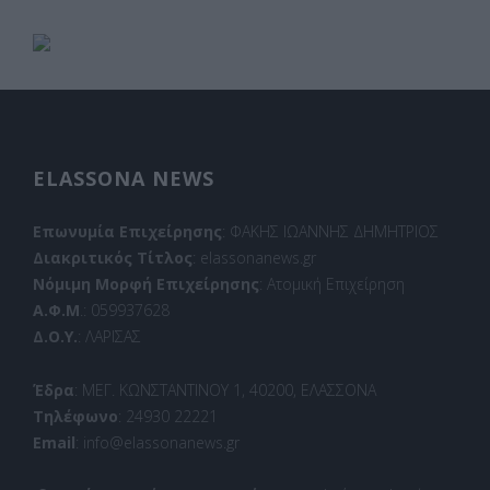
ELASSONA NEWS
Επωνυμία Επιχείρησης
: ΦΑΚΗΣ ΙΩΑΝΝΗΣ ΔΗΜΗΤΡΙΟΣ
Διακριτικός Τίτλος
: elassonanews.gr
Νόμιμη Μορφή Επιχείρησης
: Ατομική Επιχείρηση
Α.Φ.Μ
.: 059937628
Δ.Ο.Υ.
: ΛΑΡΙΣΑΣ
Έδρα
: ΜΕΓ. ΚΩΝΣΤΑΝΤΙΝΟΥ 1, 40200, ΕΛΑΣΣΟΝΑ
Τηλέφωνο
: 24930 22221
Email
: info@elassonanews.gr