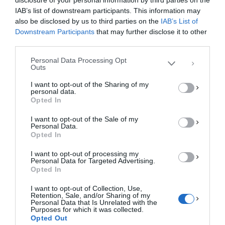
Για να παρέχουμε την καλύτερη εμπειρία, χρησιμοποιούμε τεχνολογίες όπως
IAB’s list of downstream participants. This information may
cookies για την αποθήκευση ή/και την πρόσβαση σε πληροφορίες συσκευών.
Η συγκατάθεση για τις εν λόγω τεχνολογίες θα μας επιτρέψει να
also be disclosed by us to third parties on the
IAB’s List of
επεξεργαστούμε δεδομένα προσωπικού χαρακτήρα, όπως συμπεριφορά
Downstream Participants
that may further disclose it to other
περιήγησης ή μοναδικά αναγνωριστικά σε αυτόν τον ιστότοπο. Η μη
third parties.
συγκατάθεση ή η ανάκληση της συγκατάθεσης, μπορεί να επηρεάσει
αρνητικά ορισμένες λειτουργίες και δυνατότητες.
Personal Data Processing Opt
Outs
ΑΠΟΔΟΧΉ
I want to opt-out of the Sharing of my
personal data.
ΔΕΝ ΑΠΟΔΈΧΟΜΑΙ
Opted In
I want to opt-out of the Sale of my
ΠΡΟΒΟΛΉ ΠΡΟΤΙΜΉΣΕΩΝ
Personal Data.
Opted In
Πολιτική Cookies
Πολιτική Απορρήτου
Επικοινωνία
I want to opt-out of processing my
Personal Data for Targeted Advertising.
Opted In
I want to opt-out of Collection, Use,
Retention, Sale, and/or Sharing of my
Personal Data that Is Unrelated with the
Purposes for which it was collected.
Opted Out