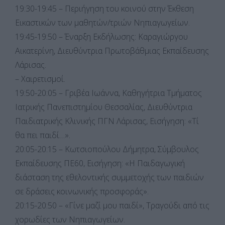
19:30-19:45 – Περιήγηση του κοινού στην Έκθεση
Εικαστικών των μαθητών/τριών Νηπιαγωγείων.
19:45-19:50 – Έναρξη Εκδήλωσης: Καραγιώργου
Αικατερίνη, Διευθύντρια Πρωτοβάθμιας Εκπαίδευσης
Λάρισας.
– Χαιρετισμοί.
19:50-20:05 – Γριβέα Ιωάννα, Καθηγήτρια Τμήματος
Ιατρικής Πανεπιστημίου Θεσσαλίας, Διευθύντρια
Παιδιατρικής Κλινικής ΠΓΝ Λάρισας, Εισήγηση: «Τί
θα πει παιδί…».
20:05-20:15 – Κωτσιοπούλου Δήμητρα, Σύμβουλος
Εκπαίδευσης ΠΕ60, Εισήγηση: «Η Παιδαγωγική
διάσταση της εθελοντικής συμμετοχής των παιδιών
σε δράσεις κοινωνικής προσφοράς».
20:15-20:50 – «Γίνε μαζί μου παιδί», Τραγούδι από τις
χορωδίες των Νηπιαγωγείων.