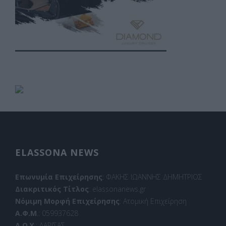
ELASSONA NEWS
Επωνυμία Επιχείρησης
: ΦΑΚΗΣ ΙΩΑΝΝΗΣ ΔΗΜΗΤΡΙΟΣ
Διακριτικός Τίτλος
: elassonanews.gr
Νόμιμη Μορφή Επιχείρησης
: Ατομική Επιχείρηση
Α.Φ.Μ
.: 059937628
Δ.Ο.Υ.
: ΛΑΡΙΣΑΣ