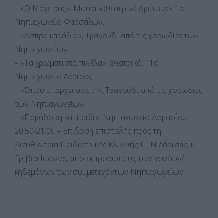
– «Ο Μάγειρας», Μουσικοθεατρικό δρώμενο, 1ο
Νηπιαγωγείο Φαρσάλων.
– «Άσπρα καράβια», Τραγούδι από τις χορωδίες των
Νηπιαγωγείων.
– «Τα χρωματιστά πινέλα», Θεατρικό, 11ο
Νηπιαγωγείο Λάρισας.
– «Όπου υπάρχει αγάπη», Τραγούδι από τις χορωδίες
των Νηπιαγωγείων.
– «Παράδοση και παιδί», Νηπιαγωγείο Δαμασίου.
20:50-21:00 – Επίδοση επιστολής προς τη
Διευθύντρια Παιδιατρικής Κλινικής ΠΓΝ Λάρισας, κ.
Γριβέα Ιωάννα, από εκπροσώπους των γονέων/
κηδεμόνων των συμμετεχόντων Νηπιαγωγείων.