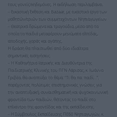
τους γονείς/κηδεμόνες. Η εκδήλωση περιλαμβάνει:
– Εικαστική Έκθεση και Bazaar, με εικαστικά έργα των
μαθητών/τριών των συμμετεχόντων Νηπιαγωγείων.
– Θεατρικά δρώμενα και τραγούδια, μέσα από τα
οποία τα παιδιά μεταφέρουν μηνύματα ελπίδας,
αποδοχής, χαράς και αγάπης.
Η δράση θα πλαισιωθεί από δύο ιδιαίτερα
σημαντικές εισηγήσεις:
– Η Καθηγήτρια Ιατρικής και Διευθύντρια της
Παιδιατρικής Κλινικής του ΠΓΝ Λάρισας, κ. Ιωάννα
Γριβέα, θα αναπτύξει το θέμα: “Τι θα πει παιδί…”,
παρέχοντας πολύτιμες επιστημονικές γνώσεις για
την αναπτυξιακή, συναισθηματική και ψυχοκοινωνική
φροντίδα των παιδιών, θέτοντας το παιδί στο
επίκεντρο της φροντίδας και της εκπαίδευσης.
– Η Σύμβουλος Εκπαίδευσης ΠΕ60 Νηπιαγωγών, κ.