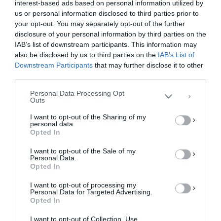
interest-based ads based on personal information utilized by
us or personal information disclosed to third parties prior to
your opt-out. You may separately opt-out of the further
Διαχείριση Συγκατάθεσης
disclosure of your personal information by third parties on the
Για να παρέχουμε την καλύτερη εμπειρία, χρησιμοποιούμε τεχνολογίες όπως
IAB’s list of downstream participants. This information may
cookies για την αποθήκευση ή/και την πρόσβαση σε πληροφορίες συσκευών.
Η συγκατάθεση για τις εν λόγω τεχνολογίες θα μας επιτρέψει να
also be disclosed by us to third parties on the
IAB’s List of
επεξεργαστούμε δεδομένα προσωπικού χαρακτήρα, όπως συμπεριφορά
Downstream Participants
that may further disclose it to other
περιήγησης ή μοναδικά αναγνωριστικά σε αυτόν τον ιστότοπο. Η μη
third parties.
συγκατάθεση ή η ανάκληση της συγκατάθεσης, μπορεί να επηρεάσει
αρνητικά ορισμένες λειτουργίες και δυνατότητες.
Personal Data Processing Opt
Outs
ΑΠΟΔΟΧΉ
I want to opt-out of the Sharing of my
personal data.
ΔΕΝ ΑΠΟΔΈΧΟΜΑΙ
Opted In
I want to opt-out of the Sale of my
ΠΡΟΒΟΛΉ ΠΡΟΤΙΜΉΣΕΩΝ
Personal Data.
Opted In
Πολιτική Cookies
Πολιτική Απορρήτου
Επικοινωνία
I want to opt-out of processing my
Personal Data for Targeted Advertising.
Opted In
I want to opt-out of Collection, Use,