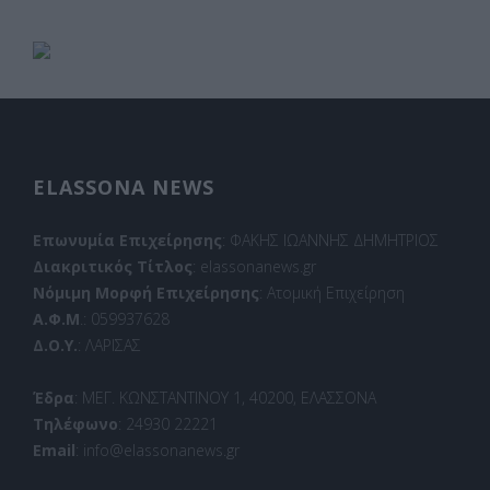
ELASSONA NEWS
Επωνυμία Επιχείρησης
: ΦΑΚΗΣ ΙΩΑΝΝΗΣ ΔΗΜΗΤΡΙΟΣ
Διακριτικός Τίτλος
: elassonanews.gr
Νόμιμη Μορφή Επιχείρησης
: Ατομική Επιχείρηση
Α.Φ.Μ
.: 059937628
Δ.Ο.Υ.
: ΛΑΡΙΣΑΣ
Έδρα
: ΜΕΓ. ΚΩΝΣΤΑΝΤΙΝΟΥ 1, 40200, ΕΛΑΣΣΟΝΑ
Τηλέφωνο
: 24930 22221
Email
: info@elassonanews.gr