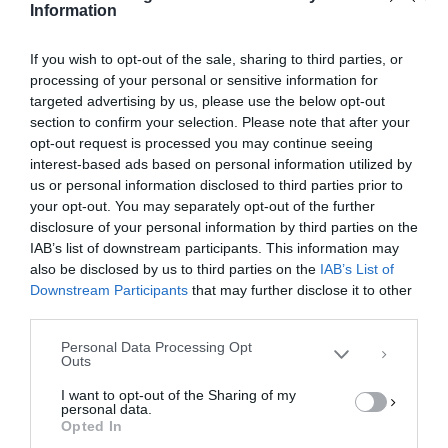
Information
If you wish to opt-out of the sale, sharing to third parties, or
processing of your personal or sensitive information for
targeted advertising by us, please use the below opt-out
section to confirm your selection. Please note that after your
opt-out request is processed you may continue seeing
interest-based ads based on personal information utilized by
us or personal information disclosed to third parties prior to
your opt-out. You may separately opt-out of the further
Διαχείριση Συγκατάθεσης
disclosure of your personal information by third parties on the
Για να παρέχουμε την καλύτερη εμπειρία, χρησιμοποιούμε τεχνολογίες όπως
IAB’s list of downstream participants. This information may
cookies για την αποθήκευση ή/και την πρόσβαση σε πληροφορίες συσκευών.
Η συγκατάθεση για τις εν λόγω τεχνολογίες θα μας επιτρέψει να
also be disclosed by us to third parties on the
IAB’s List of
επεξεργαστούμε δεδομένα προσωπικού χαρακτήρα, όπως συμπεριφορά
Downstream Participants
that may further disclose it to other
περιήγησης ή μοναδικά αναγνωριστικά σε αυτόν τον ιστότοπο. Η μη
third parties.
συγκατάθεση ή η ανάκληση της συγκατάθεσης, μπορεί να επηρεάσει
αρνητικά ορισμένες λειτουργίες και δυνατότητες.
Personal Data Processing Opt
Outs
ΑΠΟΔΟΧΉ
I want to opt-out of the Sharing of my
personal data.
ΔΕΝ ΑΠΟΔΈΧΟΜΑΙ
Opted In