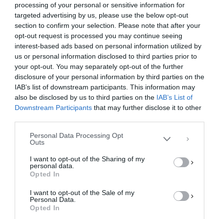
processing of your personal or sensitive information for
targeted advertising by us, please use the below opt-out
section to confirm your selection. Please note that after your
opt-out request is processed you may continue seeing
interest-based ads based on personal information utilized by
us or personal information disclosed to third parties prior to
your opt-out. You may separately opt-out of the further
Διαχείριση Συγκατάθεσης
disclosure of your personal information by third parties on the
Για να παρέχουμε την καλύτερη εμπειρία, χρησιμοποιούμε τεχνολογίες όπως
IAB’s list of downstream participants. This information may
cookies για την αποθήκευση ή/και την πρόσβαση σε πληροφορίες συσκευών.
Η συγκατάθεση για τις εν λόγω τεχνολογίες θα μας επιτρέψει να
also be disclosed by us to third parties on the
IAB’s List of
επεξεργαστούμε δεδομένα προσωπικού χαρακτήρα, όπως συμπεριφορά
Downstream Participants
that may further disclose it to other
περιήγησης ή μοναδικά αναγνωριστικά σε αυτόν τον ιστότοπο. Η μη
third parties.
συγκατάθεση ή η ανάκληση της συγκατάθεσης, μπορεί να επηρεάσει
αρνητικά ορισμένες λειτουργίες και δυνατότητες.
Personal Data Processing Opt
Outs
ΑΠΟΔΟΧΉ
I want to opt-out of the Sharing of my
personal data.
ΔΕΝ ΑΠΟΔΈΧΟΜΑΙ
Opted In
I want to opt-out of the Sale of my
ΠΡΟΒΟΛΉ ΠΡΟΤΙΜΉΣΕΩΝ
Personal Data.
Opted In
Πολιτική Cookies
Πολιτική Απορρήτου
Επικοινωνία