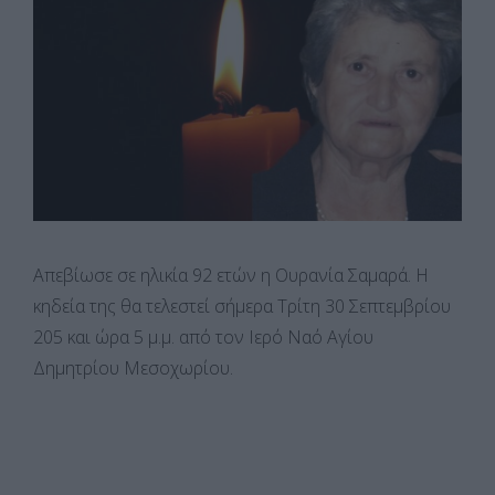
Απεβίωσε σε ηλικία 92 ετών η Ουρανία Σαμαρά. Η
κηδεία της θα τελεστεί σήμερα Τρίτη 30 Σεπτεμβρίου
205 και ώρα 5 μ.μ. από τον Ιερό Ναό Αγίου
Δημητρίου Μεσοχωρίου.