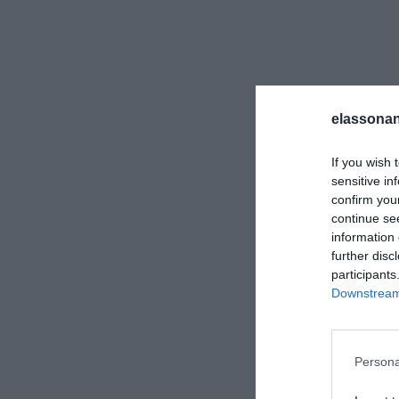
elassonan
If you wish 
sensitive in
confirm you
continue se
information 
further disc
participants
Downstream 
Για να παρέχουμε
την αποθήκευση 
εν λόγω τεχνολογ
Persona
χαρακτήρα, όπως
ιστότοπο. Η μη 