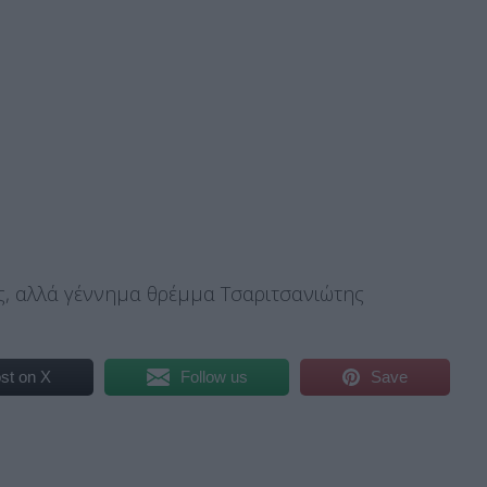
ς, αλλά γέννημα θρέμμα Τσαριτσανιώτης
st on X
Follow us
Save