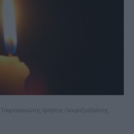
ο Τσαρτσιανιώτης Χρήστος Γκουρτζιοβαλίτης.