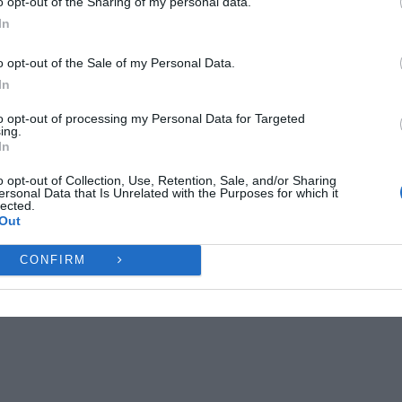
o opt-out of the Sharing of my personal data.
ες λειτουργίες και δυνατότητες.
In
Ή
ΔΕΝ ΑΠΟΔΈΧΟΜΑΙ
ΠΡΟΒΟΛΉ ΠΡΟΤΙΜΉ
o opt-out of the Sale of my Personal Data.
In
Πολιτική Cookies
Πολιτική Απορρήτου
Επικοινωνία
to opt-out of processing my Personal Data for Targeted
ing.
In
o opt-out of Collection, Use, Retention, Sale, and/or Sharing
ersonal Data that Is Unrelated with the Purposes for which it
lected.
Out
CONFIRM