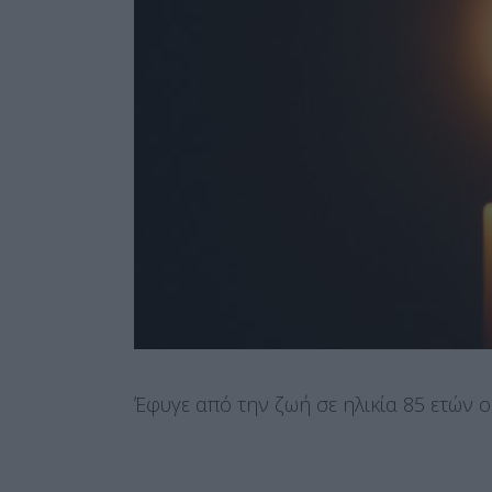
Έφυγε από την ζωή σε ηλικία 85 ετών 