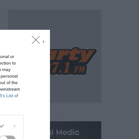
sonal or
ection to
ou may
 personal
out of the
 downstream
B’s List of