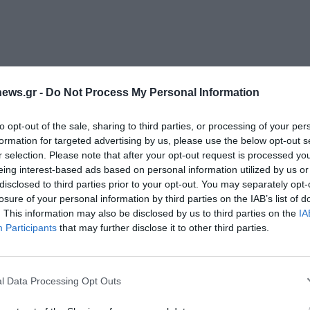
ews.gr -
Do Not Process My Personal Information
to opt-out of the sale, sharing to third parties, or processing of your per
formation for targeted advertising by us, please use the below opt-out s
r selection. Please note that after your opt-out request is processed y
eing interest-based ads based on personal information utilized by us or
disclosed to third parties prior to your opt-out. You may separately opt-
losure of your personal information by third parties on the IAB’s list of
. This information may also be disclosed by us to third parties on the
IA
Διαχείριση Συγκατάθεσης
Participants
that may further disclose it to other third parties.
 την καλύτερη εμπειρία, χρησιμοποιούμε τεχνολογίες όπως cookies για
ή/και την πρόσβαση σε πληροφορίες συσκευών. Η συγκατάθεση για τις
ίες θα μας επιτρέψει να επεξεργαστούμε δεδομένα προσωπικού
l Data Processing Opt Outs
 συμπεριφορά περιήγησης ή μοναδικά αναγνωριστικά σε αυτόν τον
συγκατάθεση ή η ανάκληση της συγκατάθεσης, μπορεί να επηρεάσει