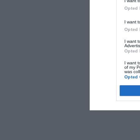
I want t
αρνητικά ορισμέν
Opted 
ΑΠΟΔΟΧ
I want t
Opted 
I want 
Advertis
Opted 
I want t
of my P
was col
Opted 