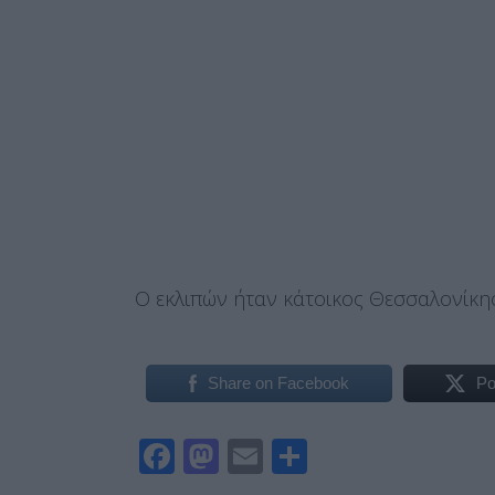
Ο εκλιπών ήταν κάτοικος Θεσσαλονίκη
Share on Facebook
Po
F
M
E
Μ
ac
as
m
οι