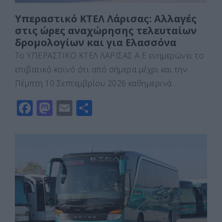
Υπεραστικό ΚΤΕΛ Λάρισας: Αλλαγές
στις ώρες αναχώρησης τελευταίων
δρομολογίων και για Ελασσόνα
Το ΥΠΕΡΑΣΤΙΚΟ ΚΤΕΛ ΛΑΡΙΣΑΣ Α.Ε ενημερώνει το
επιβατικό κοινό ότι από σήμερα μέχρι και την
Πέμπτη 10 Σεπτεμβρίου 2026 καθημερινά …
F
M
E
Μ
a
a
m
οι
c
st
ai
ρ
e
o
l
α
b
d
σ
o
o
τε
o
n
ίτ
k
ε