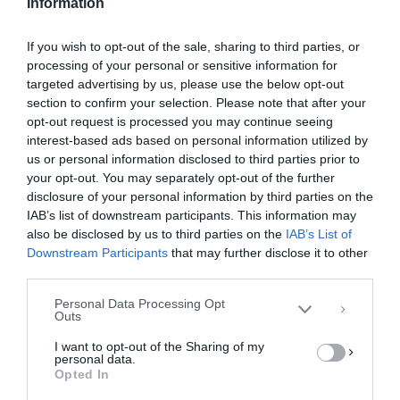
Information
e
o
l
α
b
d
σ
If you wish to opt-out of the sale, sharing to third parties, or
ΚΆΝΕΤΕ LIKE ΣΤΗ ΣΕΛΊΔΑ ΜΑΣ
processing of your personal or sensitive information for
o
o
τε
targeted advertising by us, please use the below opt-out
o
n
ίτ
section to confirm your selection. Please note that after your
opt-out request is processed you may continue seeing
k
ε
interest-based ads based on personal information utilized by
us or personal information disclosed to third parties prior to
your opt-out. You may separately opt-out of the further
Διαχείριση Συγκατάθεσης
disclosure of your personal information by third parties on the
Για να παρέχουμε την καλύτερη εμπειρία, χρησιμοποιούμε τεχνολογίες όπως
IAB’s list of downstream participants. This information may
cookies για την αποθήκευση ή/και την πρόσβαση σε πληροφορίες συσκευών.
Η συγκατάθεση για τις εν λόγω τεχνολογίες θα μας επιτρέψει να
also be disclosed by us to third parties on the
IAB’s List of
επεξεργαστούμε δεδομένα προσωπικού χαρακτήρα, όπως συμπεριφορά
Downstream Participants
that may further disclose it to other
περιήγησης ή μοναδικά αναγνωριστικά σε αυτόν τον ιστότοπο. Η μη
third parties.
συγκατάθεση ή η ανάκληση της συγκατάθεσης, μπορεί να επηρεάσει
αρνητικά ορισμένες λειτουργίες και δυνατότητες.
Personal Data Processing Opt
Outs
ΑΠΟΔΟΧΉ
I want to opt-out of the Sharing of my
personal data.
ΔΕΝ ΑΠΟΔΈΧΟΜΑΙ
Opted In