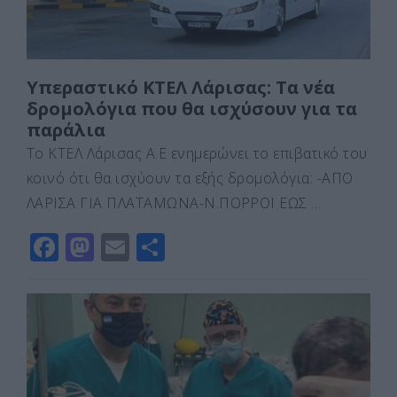
Υπεραστικό ΚΤΕΛ Λάρισας: Τα νέα
δρομολόγια που θα ισχύσουν για τα
παράλια
Το ΚΤΕΛ Λάρισας Α.Ε ενημερώνει το επιβατικό του
κοινό ότι θα ισχύουν τα εξής δρομολόγια: -ΑΠΟ
ΛΑΡΙΣΑ ΓΙΑ ΠΛΑΤΑΜΩΝΑ-Ν.ΠΟΡΡΟΙ ΕΩΣ …
F
M
E
Μ
a
a
m
οι
c
st
ai
ρ
e
o
l
α
b
d
σ
o
o
τε