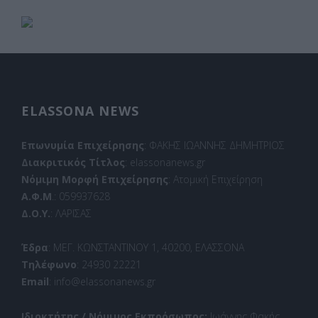
ELASSONA NEWS
Επωνυμία Επιχείρησης
: ΦΑΚΗΣ ΙΩΑΝΝΗΣ ΔΗΜΗΤΡΙΟΣ
Διακριτικός Τίτλος
: elassonanews.gr
Νόμιμη Μορφή Επιχείρησης
: Ατομική Επιχείρηση
Α.Φ.Μ
.: 059937628
Δ.Ο.Υ.
: ΛΑΡΙΣΑΣ
Έδρα
: ΜΕΓ. ΚΩΝΣΤΑΝΤΙΝΟΥ 1, 40200, ΕΛΑΣΣΟΝΑ
Τηλέφωνο
: 24930 22221
Email
: info@elassonanews.gr
Ιδιοκτήτης / Νόμιμος Εκπρόσωπος:
Ιωάννης Φακής