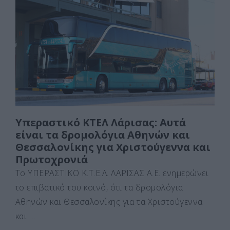
b
d
σ
o
o
τε
o
n
ίτ
k
ε
Υπεραστικό ΚΤΕΛ Λάρισας: Αυτά
είναι τα δρομολόγια Αθηνών και
Θεσσαλονίκης για Χριστούγεννα και
Πρωτοχρονιά
Το ΥΠΕΡΑΣΤΙΚΟ Κ.Τ.Ε.Λ. ΛΑΡΙΣΑΣ Α.Ε. ενημερώνει
το επιβατικό του κοινό, ότι τα δρομολόγια
Αθηνών και Θεσσαλονίκης για τα Χριστούγεννα
και …