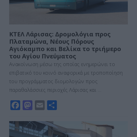
ΚΤΕΛ Λάρισας: Δρομολόγια προς
Πλαταμώνα, Νέους Πόρους
Αγιόκαμπο και Βελίκα το τριήμερο
του Αγίου Πνεύματος
Ανακοίνωση μέσω της οποίας ενημερώνει το
επιβατικό του κοινό αναφορικά με τροποποίηση
του προγράμματος διομολογών προς
παραθαλάσσιες περιοχές Λάρισας και …
F
M
E
Μ
a
a
m
οι
c
st
ai
ρ
e
o
l
α