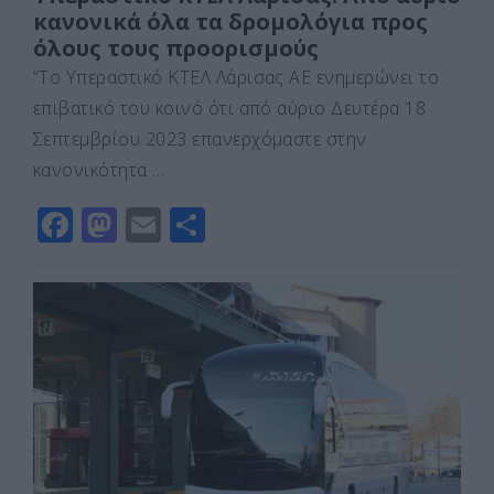
κανονικά όλα τα δρομολόγια προς
όλους τους προορισμούς
“Το Υπεραστικό ΚΤΕΛ Λάρισας ΑΕ ενημερώνει το
επιβατικό του κοινό ότι από αύριο Δευτέρα 18
Σεπτεμβρίου 2023 επανερχόμαστε στην
κανονικότητα …
F
M
E
Μ
a
a
m
οι
c
st
ai
ρ
e
o
l
α
b
d
σ
o
o
τε
o
n
ίτ
k
ε