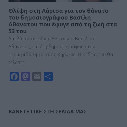
Θλίψη στη Λάρισα για τον θάνατο
του δημοσιογράφου Βασίλη
Αθάνατου που έφυγε από τη ζωή στα
53 του
Απεβίωσε σε ηλικία 53 ετών ο Βασίλειος
Αθάνατος, επί έτη δημοσιογράφος στην
εφημερίδα Ημερήσιος Κήρυκας. Η κηδεία του θα
τελεστεί …
F
M
E
Μ
a
a
m
οι
c
st
ai
ρ
e
o
l
α
b
d
σ
ΚΆΝΕΤΕ LIKE ΣΤΗ ΣΕΛΊΔΑ ΜΑΣ
o
o
τε