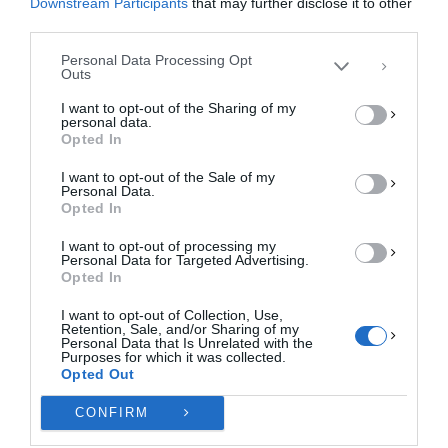
Downstream Participants
that may further disclose it to other
περιήγησης ή μοναδικά αναγνωριστικά σε αυτόν τον ιστότοπο. Η μη
third parties.
συγκατάθεση ή η ανάκληση της συγκατάθεσης, μπορεί να επηρεάσει
αρνητικά ορισμένες λειτουργίες και δυνατότητες.
Personal Data Processing Opt
Outs
ΑΠΟΔΟΧΉ
I want to opt-out of the Sharing of my
personal data.
ΔΕΝ ΑΠΟΔΈΧΟΜΑΙ
Opted In
I want to opt-out of the Sale of my
ΠΡΟΒΟΛΉ ΠΡΟΤΙΜΉΣΕΩΝ
Personal Data.
Opted In
Πολιτική Cookies
Πολιτική Απορρήτου
Επικοινωνία
I want to opt-out of processing my
Personal Data for Targeted Advertising.
Opted In
I want to opt-out of Collection, Use,
Retention, Sale, and/or Sharing of my
Personal Data that Is Unrelated with the
Purposes for which it was collected.
Opted Out
CONFIRM