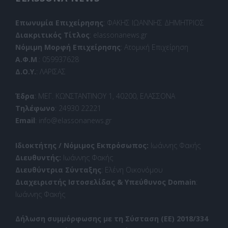
Επωνυμία Επιχείρησης
: ΦΑΚΗΣ ΙΩΑΝΝΗΣ ΔΗΜΗΤΡΙΟΣ
Διακριτικός Τίτλος
: elassonanews.gr
Νόμιμη Μορφή Επιχείρησης
: Ατομική Επιχείρηση
Α.Φ.Μ
.: 059937628
Δ.Ο.Υ.
: ΛΑΡΙΣΑΣ
Έδρα
: ΜΕΓ. ΚΩΝΣΤΑΝΤΙΝΟΥ 1, 40200, ΕΛΑΣΣΟΝΑ
Τηλέφωνο
: 24930 22221
Email
: info@elassonanews.gr
Ιδιοκτήτης / Νόμιμος Εκπρόσωπος:
Ιωάννης Φακής
Διευθυντής:
Ιωάννης Φακής
Διευθύντρια Σύνταξης
: Ελένη Οικονόμου
Διαχειριστής Ιστοσελίδας & Υπεύθυνος Domain
:
Ιωάννης Φακής
Δήλωση συμμόρφωσης με τη Σύσταση (ΕΕ) 2018/334