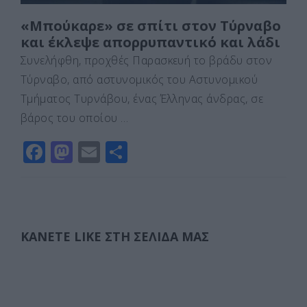
«Μπούκαρε» σε σπίτι στον Τύρναβο
και έκλεψε απορρυπαντικό και λάδι
Συνελήφθη, προχθές Παρασκευή το βράδυ στον
Τύρναβο, από αστυνομικός του Αστυνομικού
Τμήματος Τυρνάβου, ένας Έλληνας άνδρας, σε
βάρος του οποίου …
F
M
E
Μ
a
a
m
οι
c
st
ai
ρ
e
o
l
α
b
d
σ
ΚΆΝΕΤΕ LIKE ΣΤΗ ΣΕΛΊΔΑ ΜΑΣ
o
o
τε
o
n
ίτ
k
ε