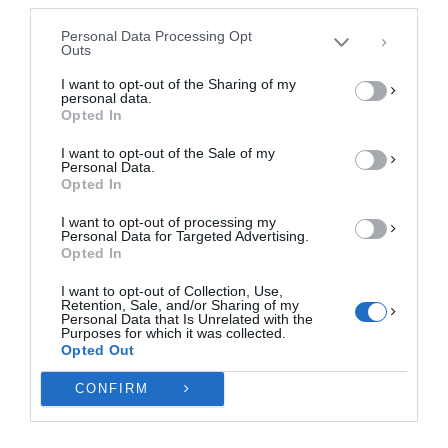
συγκατάθεση ή η ανάκληση της συγκατάθεσης, μπορεί να επηρεάσει
αρνητικά ορισμένες λειτουργίες και δυνατότητες.
Personal Data Processing Opt
Outs
ΑΠΟΔΟΧΉ
I want to opt-out of the Sharing of my
personal data.
ΔΕΝ ΑΠΟΔΈΧΟΜΑΙ
Opted In
I want to opt-out of the Sale of my
ΠΡΟΒΟΛΉ ΠΡΟΤΙΜΉΣΕΩΝ
Personal Data.
Opted In
Πολιτική Cookies
Πολιτική Απορρήτου
Επικοινωνία
I want to opt-out of processing my
Personal Data for Targeted Advertising.
Opted In
I want to opt-out of Collection, Use,
Retention, Sale, and/or Sharing of my
Personal Data that Is Unrelated with the
Purposes for which it was collected.
Opted Out
CONFIRM