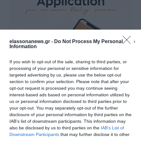
elassonanews.gr -
Do Not Process My Personal
Information
If you wish to opt-out of the sale, sharing to third parties, or
processing of your personal or sensitive information for
targeted advertising by us, please use the below opt-out
section to confirm your selection. Please note that after your
opt-out request is processed you may continue seeing
interest-based ads based on personal information utilized by
us or personal information disclosed to third parties prior to
your opt-out. You may separately opt-out of the further
Διαχείριση Συγκατάθεσης
disclosure of your personal information by third parties on the
Για να παρέχουμε την καλύτερη εμπειρία, χρησιμοποιούμε τεχνολογίες όπως
IAB’s list of downstream participants. This information may
cookies για την αποθήκευση ή/και την πρόσβαση σε πληροφορίες συσκευών.
Η συγκατάθεση για τις εν λόγω τεχνολογίες θα μας επιτρέψει να
also be disclosed by us to third parties on the
IAB’s List of
επεξεργαστούμε δεδομένα προσωπικού χαρακτήρα, όπως συμπεριφορά
Downstream Participants
that may further disclose it to other
περιήγησης ή μοναδικά αναγνωριστικά σε αυτόν τον ιστότοπο. Η μη
third parties.