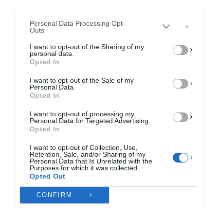
περιήγησης ή μοναδικά αναγνωριστικά σε αυτόν τον ιστότοπο. Η μη
third parties.
συγκατάθεση ή η ανάκληση της συγκατάθεσης, μπορεί να επηρεάσει
αρνητικά ορισμένες λειτουργίες και δυνατότητες.
Personal Data Processing Opt
Outs
ΑΠΟΔΟΧΉ
I want to opt-out of the Sharing of my
personal data.
ΔΕΝ ΑΠΟΔΈΧΟΜΑΙ
Opted In
I want to opt-out of the Sale of my
ΠΡΟΒΟΛΉ ΠΡΟΤΙΜΉΣΕΩΝ
Personal Data.
Opted In
Πολιτική Cookies
Πολιτική Απορρήτου
Επικοινωνία
I want to opt-out of processing my
Personal Data for Targeted Advertising.
Opted In
I want to opt-out of Collection, Use,
Retention, Sale, and/or Sharing of my
Personal Data that Is Unrelated with the
Purposes for which it was collected.
Opted Out
CONFIRM