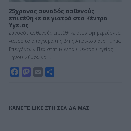
25χρονος συνοδός ασθενούς
επιτέθηκε σε γιατρό στο Κέντρο
Υγείας
Συνοδός ασθενούς επιτέθηκε στον εφημερεύοντα
γιατρό το απόγευμα της 24ης Απριλίου στο Τμήμα
Επειγόντων Περιστατικών του Κέντρου Υγείας
Τήνου. Σύμφωνα …
F
M
E
Μ
a
a
m
οι
c
st
ai
ρ
e
o
l
α
b
d
σ
ΚΆΝΕΤΕ LIKE ΣΤΗ ΣΕΛΊΔΑ ΜΑΣ
o
o
τε
o
n
ίτ