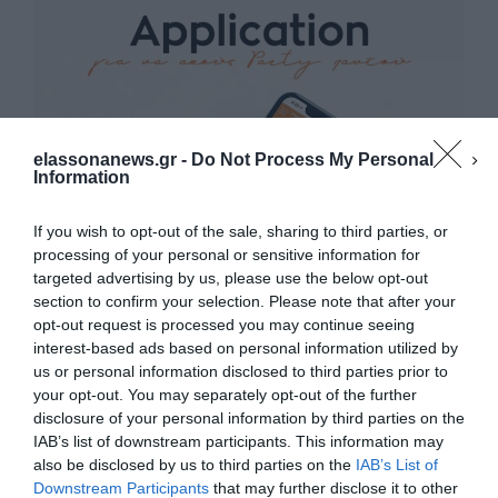
elassonanews.gr -
Do Not Process My Personal
Information
If you wish to opt-out of the sale, sharing to third parties, or
processing of your personal or sensitive information for
targeted advertising by us, please use the below opt-out
section to confirm your selection. Please note that after your
opt-out request is processed you may continue seeing
interest-based ads based on personal information utilized by
us or personal information disclosed to third parties prior to
your opt-out. You may separately opt-out of the further
Διαχείριση Συγκατάθεσης
disclosure of your personal information by third parties on the
Για να παρέχουμε την καλύτερη εμπειρία, χρησιμοποιούμε τεχνολογίες όπως
IAB’s list of downstream participants. This information may
cookies για την αποθήκευση ή/και την πρόσβαση σε πληροφορίες συσκευών.
Η συγκατάθεση για τις εν λόγω τεχνολογίες θα μας επιτρέψει να
also be disclosed by us to third parties on the
IAB’s List of
επεξεργαστούμε δεδομένα προσωπικού χαρακτήρα, όπως συμπεριφορά
Downstream Participants
that may further disclose it to other