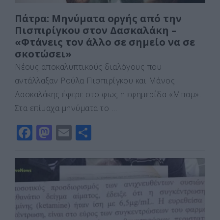
Πάτρα: Μηνύματα οργής από την
Πισπιρίγκου στον Δασκαλάκη –
«Φτάνεις τον άλλο σε σημείο να σε
σκοτώσει»
Νέους αποκαλυπτικούς διαλόγους που
αντάλλαξαν Ρούλα Πισπιρίγκου και Μάνος
Δασκαλάκης έφερε στο φως η εφημερίδα «Μπαμ».
Στα επίμαχα μηνύματα το …
F
M
E
Μ
a
a
m
οι
c
st
ai
ρ
e
o
l
α
b
d
σ
o
o
τε