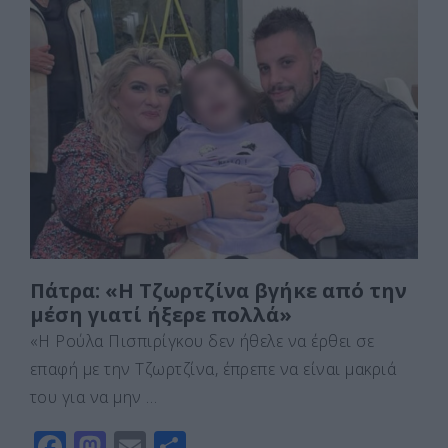
c
st
ai
ρ
e
o
l
α
b
d
σ
o
o
τε
o
n
ίτ
k
ε
Πάτρα: «Η Τζωρτζίνα βγήκε από την
μέση γιατί ήξερε πολλά»
«Η Ρούλα Πισπιρίγκου δεν ήθελε να έρθει σε
επαφή με την Τζωρτζίνα, έπρεπε να είναι μακριά
του για να μην …
F
M
E
Μ