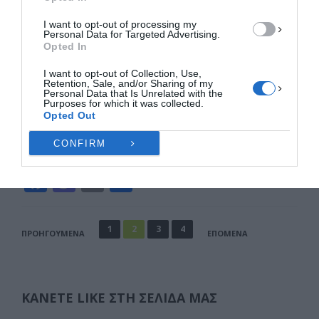
Πολιτική Cookies
Πολιτική Απορρήτου
Επικοινωνία
I want to opt-out of processing my
Ρούλα Πισπιρίγκου: «Δεν ήξερα τι
Personal Data for Targeted Advertising.
είναι η κεταμίνη, δεν έχω
Opted In
πρόσβαση, υπήρχε στο Παίδων»
I want to opt-out of Collection, Use,
Στη συνέντευξη που παραχώρησε η Ρούλα
Retention, Sale, and/or Sharing of my
Personal Data that Is Unrelated with the
Πισπιρίγκου μέσα από τις φυλακές στη Σίσσυ
Purposes for which it was collected.
Opted Out
Χρηστίδου αναφέρθηκε στα νέα στοιχεία που
έχουν …
CONFIRM
F
M
E
Μ
a
a
m
οι
c
st
ai
ρ
Σελιδοποίηση
1
2
3
4
ΠΡΟΗΓΟΎΜΕΝΑ
ΕΠΌΜΕΝΑ
άρθρων
e
o
l
α
b
d
σ
o
o
τε
ΚΆΝΕΤΕ LIKE ΣΤΗ ΣΕΛΊΔΑ ΜΑΣ
o
n
ίτ