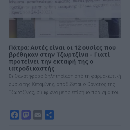
o
n
ίτ
k
ε
Πάτρα: Αυτές είναι οι 12 ουσίες που
βρέθηκαν στην Τζωρτζίνα – Γιατί
προτείνει την εκταφή της ο
ιατροδικαστής
Σε θανατηφόρο δηλητηρίαση από τη φαρμακευτική
ουσία της Κεταμίνης, αποδίδεται ο θάνατος της
Τζωρτζίνας, σύμφωνα με το επίσημο πόρισμα του
…
F
M
E
Μ
a
a
m
οι