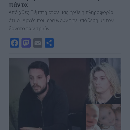
πάντα
Από χθες Πέμπτη όταν μας ήρθε η πληροφορία
ότι οι Αρχές που ερευνούν την υπόθεση με τον
θάνατο των τριών …
F
M
E
Μ
a
a
m
οι
c
st
ai
ρ
e
o
l
α
b
d
σ
o
o
τε
o
n
ίτ
k
ε