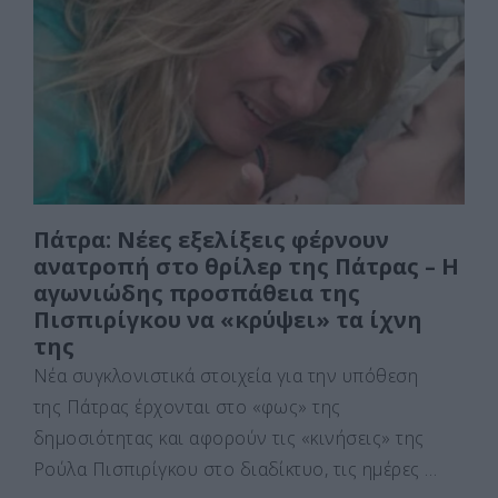
b
d
σ
o
o
τε
o
n
ίτ
k
ε
Πάτρα: Νέες εξελίξεις φέρνουν
ανατροπή στο θρίλερ της Πάτρας – Η
αγωνιώδης προσπάθεια της
Πισπιρίγκου να «κρύψει» τα ίχνη
της
Νέα συγκλονιστικά στοιχεία για την υπόθεση
της Πάτρας έρχονται στο «φως» της
δημοσιότητας και αφορούν τις «κινήσεις» της
Ρούλα Πισπιρίγκου στο διαδίκτυο, τις ημέρες …