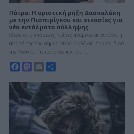
Πάτρα: Η οριστική ρήξη Δασκαλάκη
με την Πισπιρίγκου και εικασίες για
νέα εντάλματα σύλληψης
Μέσα στις επόμενες ημέρες αναμένεται να γίνει η
εκταφή της τρεισήμισι ετών Μαλένας, του παιδιού
της Ρούλας Πισπιρίγκου και του …
F
M
E
Μ
a
a
m
οι
c
st
ai
ρ
e
o
l
α
b
d
σ
o
o
τε
o
n
ίτ
k
ε