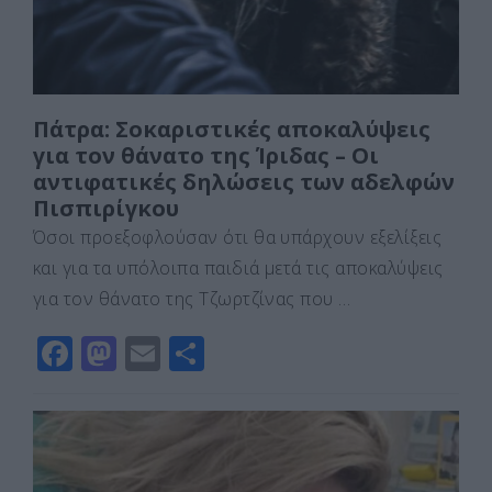
Πάτρα: Σοκαριστικές αποκαλύψεις
για τον θάνατο της Ίριδας – Οι
αντιφατικές δηλώσεις των αδελφών
Πισπιρίγκου
Όσοι προεξοφλούσαν ότι θα υπάρχουν εξελίξεις
και για τα υπόλοιπα παιδιά μετά τις αποκαλύψεις
για τον θάνατο της Τζωρτζίνας που …
F
M
E
Μ
a
a
m
οι
c
st
ai
ρ
e
o
l
α