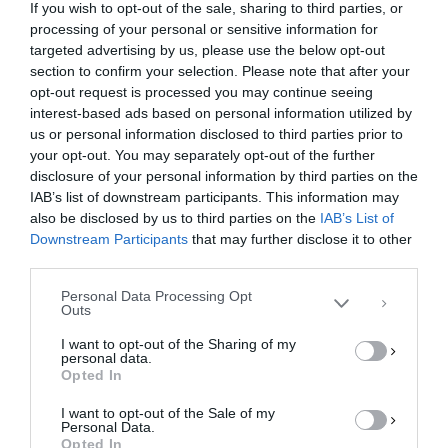
If you wish to opt-out of the sale, sharing to third parties, or
Νέες αποκαλύψεις για το θρίλερ της Πάτρας
processing of your personal or sensitive information for
φέρνει στη δημοσιότητα ο αστυνομικός
targeted advertising by us, please use the below opt-out
συντάκτης των εφημερίδων, «Το Βήμα» και «Τα
section to confirm your selection. Please note that after your
opt-out request is processed you may continue seeing
Νέα», …
interest-based ads based on personal information utilized by
us or personal information disclosed to third parties prior to
F
M
E
Μ
your opt-out. You may separately opt-out of the further
Διαχείριση Συγκατάθεσης
a
a
m
οι
disclosure of your personal information by third parties on the
Για να παρέχουμε την καλύτερη εμπειρία, χρησιμοποιούμε τεχνολογίες όπως
IAB’s list of downstream participants. This information may
cookies για την αποθήκευση ή/και την πρόσβαση σε πληροφορίες συσκευών.
c
st
ai
ρ
Η συγκατάθεση για τις εν λόγω τεχνολογίες θα μας επιτρέψει να
also be disclosed by us to third parties on the
IAB’s List of
e
o
l
α
επεξεργαστούμε δεδομένα προσωπικού χαρακτήρα, όπως συμπεριφορά
Downstream Participants
that may further disclose it to other
περιήγησης ή μοναδικά αναγνωριστικά σε αυτόν τον ιστότοπο. Η μη
third parties.
b
d
σ
συγκατάθεση ή η ανάκληση της συγκατάθεσης, μπορεί να επηρεάσει
αρνητικά ορισμένες λειτουργίες και δυνατότητες.
Personal Data Processing Opt
o
o
τε
Outs
ΑΠΟΔΟΧΉ
o
n
ίτ
I want to opt-out of the Sharing of my
personal data.
k
ε
ΔΕΝ ΑΠΟΔΈΧΟΜΑΙ
Opted In
I want to opt-out of the Sale of my
ΠΡΟΒΟΛΉ ΠΡΟΤΙΜΉΣΕΩΝ
Personal Data.
Opted In