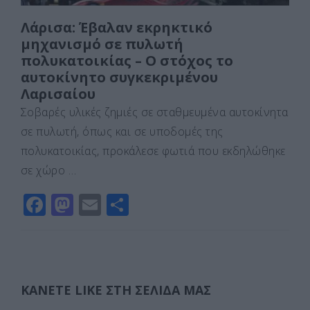
Λάρισα: Έβαλαν εκρηκτικό
μηχανισμό σε πυλωτή
πολυκατοικίας – Ο στόχος το
αυτοκίνητο συγκεκριμένου
Λαρισαίου
Σοβαρές υλικές ζημιές σε σταθμευμένα αυτοκίνητα
σε πυλωτή, όπως και σε υποδομές της
πολυκατοικίας, προκάλεσε φωτιά που εκδηλώθηκε
σε χώρο …
F
M
E
Μ
a
a
m
οι
c
st
ai
ρ
e
o
l
α
b
d
σ
ΚΆΝΕΤΕ LIKE ΣΤΗ ΣΕΛΊΔΑ ΜΑΣ