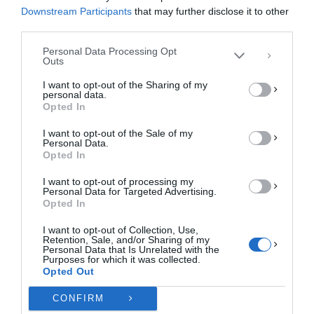
επεξεργαστούμε δεδομένα προσωπικού χαρακτήρα, όπως συμπεριφορά
Downstream Participants
that may further disclose it to other
περιήγησης ή μοναδικά αναγνωριστικά σε αυτόν τον ιστότοπο. Η μη
third parties.
συγκατάθεση ή η ανάκληση της συγκατάθεσης, μπορεί να επηρεάσει
αρνητικά ορισμένες λειτουργίες και δυνατότητες.
Personal Data Processing Opt
Outs
ΑΠΟΔΟΧΉ
I want to opt-out of the Sharing of my
personal data.
ΔΕΝ ΑΠΟΔΈΧΟΜΑΙ
Opted In
I want to opt-out of the Sale of my
ΠΡΟΒΟΛΉ ΠΡΟΤΙΜΉΣΕΩΝ
Personal Data.
Opted In
Πολιτική Cookies
Πολιτική Απορρήτου
Επικοινωνία
I want to opt-out of processing my
Personal Data for Targeted Advertising.
Opted In
I want to opt-out of Collection, Use,
Retention, Sale, and/or Sharing of my
Personal Data that Is Unrelated with the
Purposes for which it was collected.
Opted Out
CONFIRM