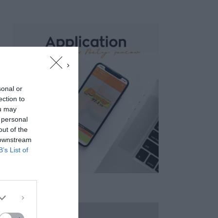
sonal or
ection to
ou may
 personal
out of the
 downstream
B’s List of