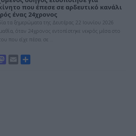
κίνητο που έπεσε σε αρδευτικό κανάλι
o
l
α
ρός ένας 24χρονος
d
σ
ία τα ξημερώματα της Δευτέρας 22 Ιουνίου 2026
o
τε
μαθία, όταν 24χρονος εντοπίστηκε νεκρός μέσα στο
n
ίτ
ου που είχε πέσει σε …
ε
M
E
Μ
a
m
οι
st
ai
ρ
o
l
α
d
σ
o
τε
n
ίτ
ε