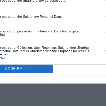
o opt-out of the Sharing of my personal data.
ες λειτουργίες και δυνατότητες.
In
Ή
ΔΕΝ ΑΠΟΔΈΧΟΜΑΙ
ΠΡΟΒΟΛΉ ΠΡΟΤΙΜΉ
o opt-out of the Sale of my Personal Data.
In
Πολιτική Cookies
Πολιτική Απορρήτου
Επικοινωνία
to opt-out of processing my Personal Data for Targeted
ing.
In
o opt-out of Collection, Use, Retention, Sale, and/or Sharing
ersonal Data that Is Unrelated with the Purposes for which it
lected.
Out
CONFIRM