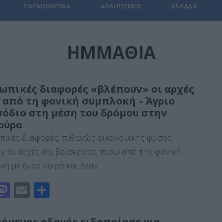
ΠΑΡΑΠΟΛΙΤΙΚΆ
ΑΘΛΗΤΙΣΜΌΣ
ΕΛΛΆΔΑ
ΗΜΜΑΘΊΑ
ωπικές διαφορές «βλέπουν» οι αρχές
 από τη φονική συμπλοκή – Άγριο
σόδιο στη μέση του δρόμου στην
ούρα
ικές διαφορές, πιθανώς οικονομικής φύσης,
ύν οι αρχές ότι βρίσκονται πίσω από την φονική
κή με έναν νεκρό και έναν …
M
E
Μ
a
m
οι
st
ai
ρ
χόμενος οδηγός ειδοποίησε για