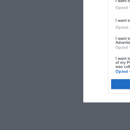
I want t
αρνητικά ορισμέν
Opted 
ΑΠΟΔΟΧ
I want t
Opted 
I want 
Advertis
Opted 
I want t
of my P
was col
Opted 