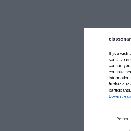
elassonan
If you wish 
sensitive in
confirm you
continue se
information 
further disc
participants
Downstream 
Για να παρέχουμε
την αποθήκευση 
εν λόγω τεχνολογ
Persona
χαρακτήρα, όπως
ιστότοπο. Η μη 