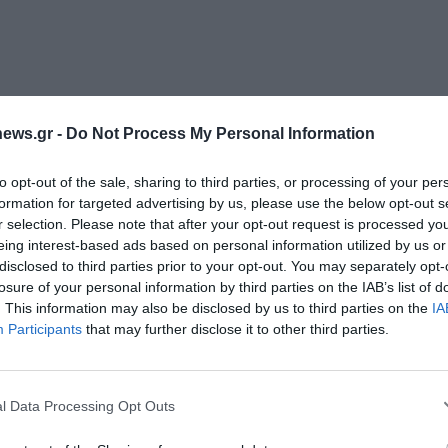
ews.gr -
Do Not Process My Personal Information
to opt-out of the sale, sharing to third parties, or processing of your per
formation for targeted advertising by us, please use the below opt-out s
r selection. Please note that after your opt-out request is processed y
eing interest-based ads based on personal information utilized by us or
disclosed to third parties prior to your opt-out. You may separately opt-
losure of your personal information by third parties on the IAB’s list of
. This information may also be disclosed by us to third parties on the
IA
Διαχείριση Συγκατάθεσης
Participants
that may further disclose it to other third parties.
 την καλύτερη εμπειρία, χρησιμοποιούμε τεχνολογίες όπως cookies για
ή/και την πρόσβαση σε πληροφορίες συσκευών. Η συγκατάθεση για τις
ίες θα μας επιτρέψει να επεξεργαστούμε δεδομένα προσωπικού
l Data Processing Opt Outs
 συμπεριφορά περιήγησης ή μοναδικά αναγνωριστικά σε αυτόν τον
συγκατάθεση ή η ανάκληση της συγκατάθεσης, μπορεί να επηρεάσει